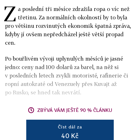
Z
a poslední tři měsíce zdražila ropa o víc než
třetinu. Za normálních okolností by to byla
pro většinu rozvinutých ekonomik špatná zpráva,
kdyby jí ovšem nepředcházel ještě větší propad
cen.
Po bouřlivém vývoji uplynulých měsíců je jasné
jedno: ceny nad 100 dolarů za barel, na něž si
v posledních letech zvykli motoristé, rafinerie či
ropní autokraté od Venezuely přes Kuvajt až
po Rusko, se hned tak nevrátí.
ZBÝVÁ VÁM JEŠTĚ 90 % ČLÁNKU
Číst dál za
40 Kč