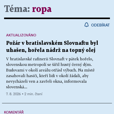
Téma:
ropa
ODEBÍRAT
AKTUALIZOVÁNO
Požár v bratislavském Slovnaftu byl
uhašen, hořela nádrž na topný olej
V bratislavské rafinerii Slovnaft v pátek hořelo,
slovenskou metropolí se šířil hustý černý dým.
Budovami v okolí areálu otřásl výbuch. Na místě
zasahovali hasiči, kteří lidi v okolí žádali, aby
nevycházeli ven a zavřeli okna, informovala
slovenská...
7. 8. 2026 ▪ 2 min. čtení
KOMENTÁŘ