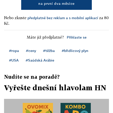
na první dva měsíce
Nebo zkuste
za 80
předplatné bez reklam a s mobilní aplikací
Kč.
Máte již předplatné?
Přihlaste se
#ropa
#ceny
#těžba
#břidlicový plyn
#USA
#Saúdská Arábie
Nudíte se na poradě?
Vyřešte dnešní hlavolam HN