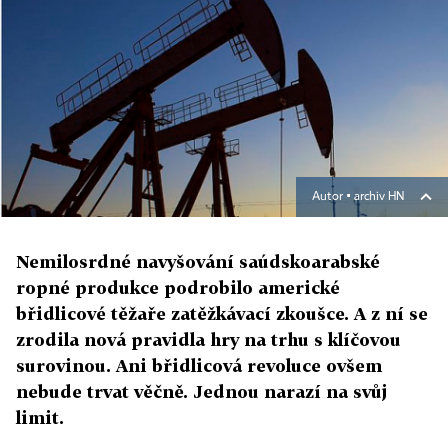
Autor ▪
archiv HN
Nemilosrdné navyšování saúdskoarabské
ropné produkce podrobilo americké
břidlicové těžaře zatěžkávací zkoušce. A z ní se
zrodila nová pravidla hry na trhu s klíčovou
surovinou. Ani břidlicová revoluce ovšem
nebude trvat věčně. Jednou narazí na svůj
limit.