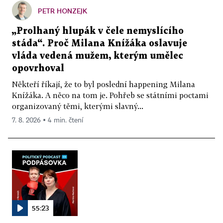
PETR HONZEJK
„Prolhaný hlupák v čele nemyslícího
stáda“. Proč Milana Knížáka oslavuje
vláda vedená mužem, kterým umělec
opovrhoval
Někteří říkají, že to byl poslední happening Milana
Knížáka. A něco na tom je. Pohřeb se státními poctami
organizovaný těmi, kterými slavný...
7. 8. 2026 ▪ 4 min. čtení
55:23