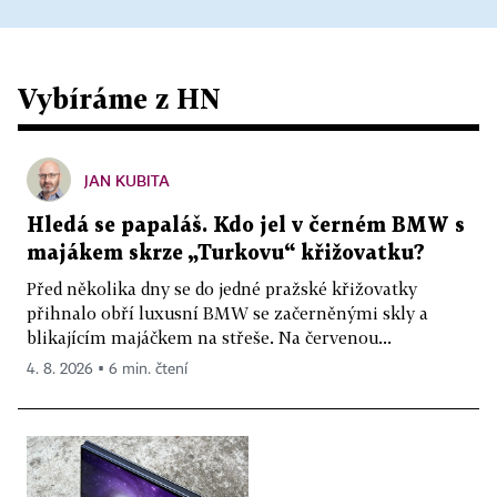
Vybíráme z HN
JAN KUBITA
Hledá se papaláš. Kdo jel v černém BMW s
majákem skrze „Turkovu“ křižovatku?
Před několika dny se do jedné pražské křižovatky
přihnalo obří luxusní BMW se začerněnými skly a
blikajícím majáčkem na střeše. Na červenou...
4. 8. 2026 ▪ 6 min. čtení