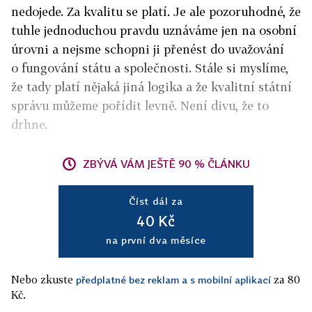
nedojede. Za kvalitu se platí. Je ale pozoruhodné, že
tuhle jednoduchou pravdu uznáváme jen na osobní
úrovni a nejsme schopni ji přenést do uvažování
o fungování státu a společnosti. Stále si mys­líme,
že tady platí nějaká jiná logika a že kvalitní státní
správu můžeme pořídit levně. Není divu, že to
drhne.
ZBÝVÁ VÁM JEŠTĚ 90 % ČLÁNKU
Číst dál za
40 Kč
na první dva měsíce
Nebo zkuste
za 80
předplatné bez reklam a s mobilní aplikací
Kč.