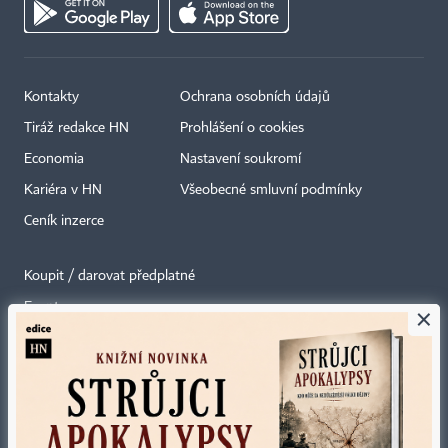
Kontakty
Ochrana osobních údajů
Tiráž redakce HN
Prohlášení o cookies
Economia
Nastavení soukromí
Kariéra v HN
Všeobecné smluvní podmínky
Ceník inzerce
Koupit / darovat předplatné
Eventy
×
Newslettery
RSS kanály
Autorská práva vykonává vydavatel. Bez písemného svolení vydavatele je