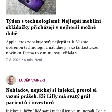
Týden s technologiemi: Nejlepší mobilní
skládačky přicházejí v nejhorší možné
době
Apple letos zopakuje svůj nejlepší trik. Vezme
ověřenou technologii a nabídne ji jako fantastickou
novinku. Firma to v minulosti udělala v...
7. 8. 2026 ▪ 4 min. čtení
LUDĚK VAINERT
Nehladov, nepíchej si injekci, prostě si
vezmi prášek. Eli Lilly má svatý grál
pacientů i investorů
Injekce si běžní lidé sami píchají jen velmi neradi. Podle