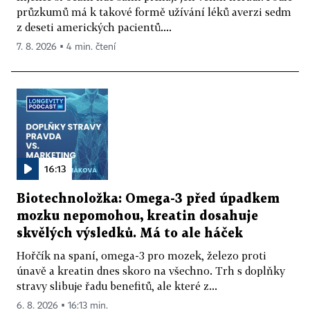
průzkumů má k takové formě užívání léků averzi sedm
z deseti amerických pacientů....
7. 8. 2026 ▪ 4 min. čtení
16:13
Biotechnoložka: Omega-3 před úpadkem
mozku nepomohou, kreatin dosahuje
skvělých výsledků. Má to ale háček
Hořčík na spaní, omega-3 pro mozek, železo proti
únavě a kreatin dnes skoro na všechno. Trh s doplňky
stravy slibuje řadu benefitů, ale které z...
6. 8. 2026 ▪ 16:13 min.