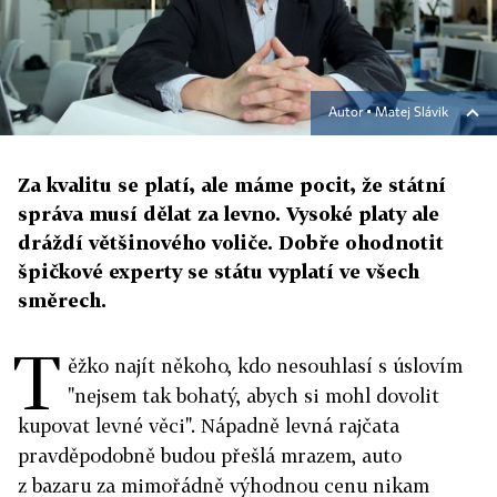
Autor ▪
Matej Slávik
Za kvalitu se platí, ale máme pocit, že státní
správa musí dělat za levno. Vysoké platy ale
dráždí většinového voliče. Dobře ohodnotit
špičkové experty se státu vyplatí ve všech
směrech.
T
ěžko najít někoho, kdo nesouhlasí s úslovím
"nejsem tak bohatý, abych si mohl dovolit
kupovat levné věci". Nápadně levná rajčata
pravděpodobně budou přešlá mrazem, auto
z bazaru za mimořádně výhodnou cenu nikam