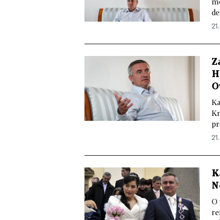
mo
de
21.
Z
H
O
Ka
Km
pr
21.
K
N
O 
re