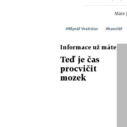
Máte j
#Mynář Vratislav
#kancléř
Informace už máte
Teď je čas
procvičit
mozek