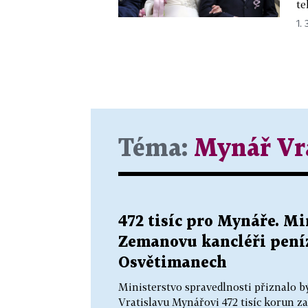
te
1. 
Téma:
Mynář Vra
472 tisíc pro Mynáře. M
Zemanovu kancléři peníz
Osvětimanech
Ministerstvo spravedlnosti přiznalo 
Vratislavu Mynářovi 472 tisíc korun z