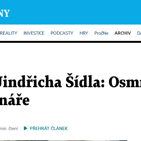
ARCHIV
REALITY
INVESTICE
PODCASTY
HRY
PročNe
D
Jindřicha Šídla: Os
náře
PŘEHRÁT ČLÁNEK
min. čtení