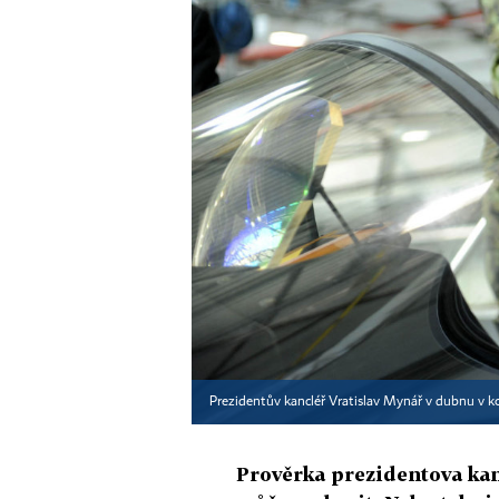
Prezidentův kancléř Vratislav Mynář v dubnu v ko
Prověrka prezidentova kanc