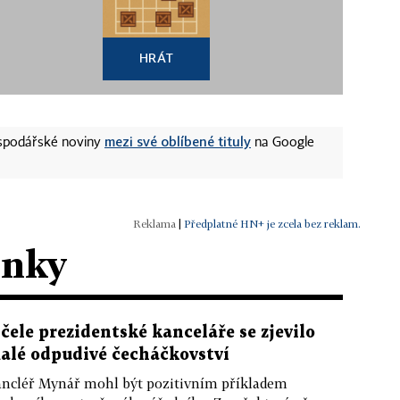
HRÁT
mezi své oblíbené tituly
ospodářské noviny
na Google
|
Předplatné HN+ je zcela bez reklam.
ánky
 čele prezidentské kanceláře se zjevilo
alé odpudivé čecháčkovství
ncléř Mynář mohl být pozitivním příkladem