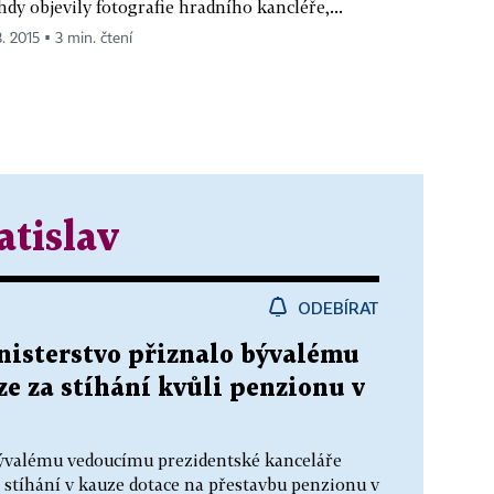
hdy objevily fotografie hradního kancléře,...
3. 2015 ▪ 3 min. čtení
tislav
ODEBÍRAT
inisterstvo přiznalo bývalému
e za stíhání kvůli penzionu v
bývalému vedoucímu prezidentské kanceláře
a stíhání v kauze dotace na přestavbu penzionu v