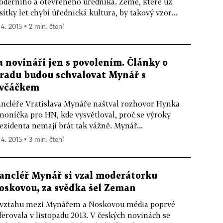
derního a otevřeného úředníka. Země, které už
sítky let chybí úřednická kultura, by takový vzor...
 4. 2015 ▪ 2 min. čtení
a novináři jen s povolením. Články o
radu budou schvalovat Mynář s
včáčkem
ncléře Vratislava Mynáře naštval rozhovor Hynka
oníčka pro HN, kde vysvětloval, proč se výroky
ezidenta nemají brát tak vážně. Mynář...
 4. 2015 ▪ 3 min. čtení
ancléř Mynář si vzal moderátorku
oskovou, za svědka šel Zeman
vztahu mezi Mynářem a Noskovou média poprvé
ferovala v listopadu 2013. V českých novinách se