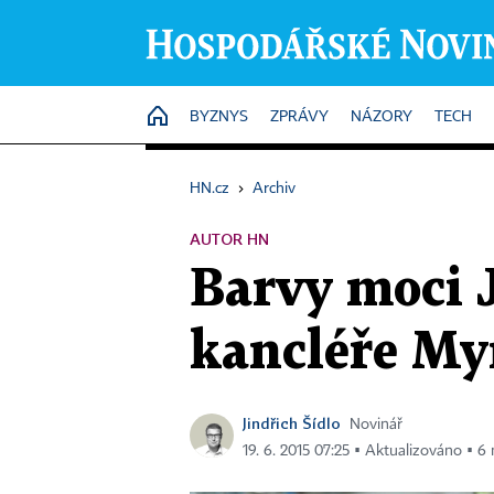
HOME
BYZNYS
ZPRÁVY
NÁZORY
TECH
HN.cz
›
Archiv
AUTOR HN
Barvy moci 
kancléře My
Jindřich Šídlo
Novinář
19. 6. 2015 07:25 ▪ Aktualizováno ▪ 6 