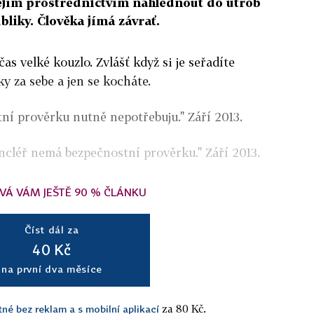
ejím prostřednictvím nahlédnout do útrob
liky. Člověka jímá závrať.
čas velké kouzlo. Zvlášť když si je seřadíte
y za sebe a jen se kocháte.
ní prověrku nutně nepotřebuju." Září 2013.
ncléř nemá bezpečnostní prověrku." Září 2013.
VÁ VÁM JEŠTĚ 90 % ČLÁNKU
Číst dál za
40 Kč
na první dva měsíce
za 80 Kč.
tné bez reklam a s mobilní aplikací