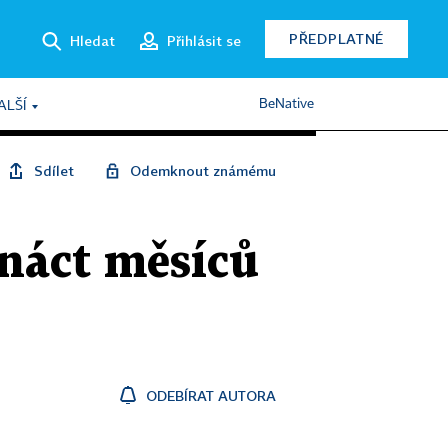
PŘEDPLATNÉ
Hledat
Přihlásit se
BeNative
ALŠÍ
Sdílet
Odemknout známému
mnáct měsíců
ODEBÍRAT AUTORA