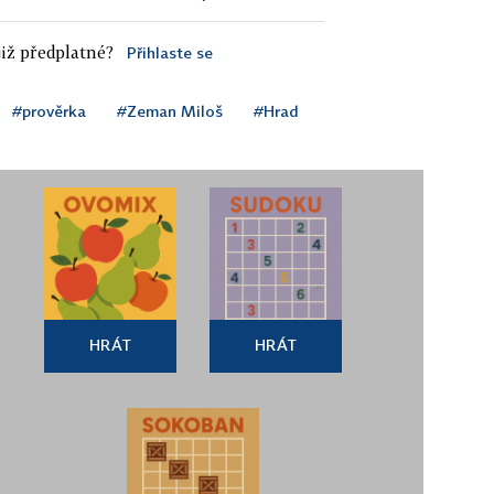
iž předplatné?
Přihlaste se
#prověrka
#Zeman Miloš
#Hrad
HRÁT
HRÁT