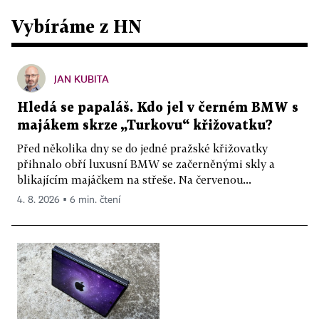
Vybíráme z HN
JAN KUBITA
Hledá se papaláš. Kdo jel v černém BMW s
majákem skrze „Turkovu“ křižovatku?
Před několika dny se do jedné pražské křižovatky
přihnalo obří luxusní BMW se začerněnými skly a
blikajícím majáčkem na střeše. Na červenou...
4. 8. 2026 ▪ 6 min. čtení