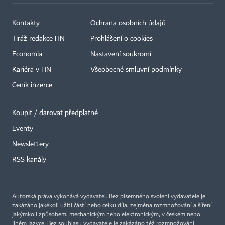
Kontakty
Ochrana osobních údajů
Tiráž redakce HN
Prohlášení o cookies
Economia
Nastavení soukromí
Kariéra v HN
Všeobecné smluvní podmínky
Ceník inzerce
Koupit / darovat předplatné
Eventy
Newslettery
RSS kanály
Autorská práva vykonává vydavatel. Bez písemného svolení vydavatele je
zakázáno jakékoli užití částí nebo celku díla, zejména rozmnožování a šíření
jakýmkoli způsobem, mechanickým nebo elektronickým, v českém nebo
jiném jazyce. Bez souhlasu vydavatele je zakázáno též rozmnožování