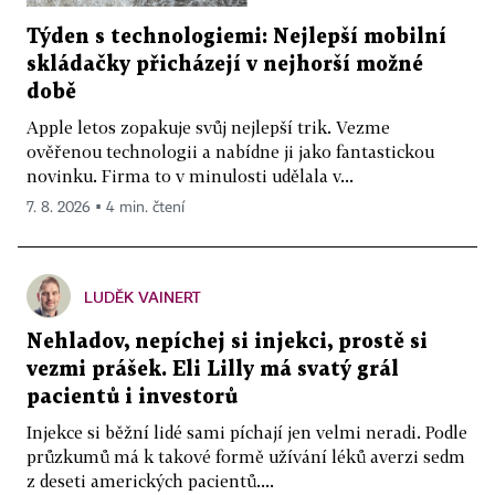
Týden s technologiemi: Nejlepší mobilní
skládačky přicházejí v nejhorší možné
době
Apple letos zopakuje svůj nejlepší trik. Vezme
ověřenou technologii a nabídne ji jako fantastickou
novinku. Firma to v minulosti udělala v...
7. 8. 2026 ▪ 4 min. čtení
LUDĚK VAINERT
Nehladov, nepíchej si injekci, prostě si
vezmi prášek. Eli Lilly má svatý grál
pacientů i investorů
Injekce si běžní lidé sami píchají jen velmi neradi. Podle
průzkumů má k takové formě užívání léků averzi sedm
z deseti amerických pacientů....