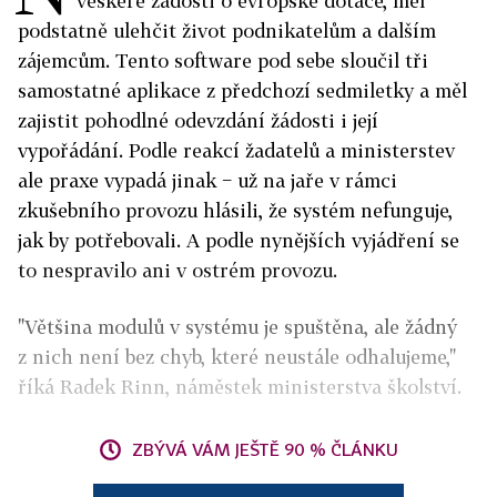
veškeré žádosti o evropské dotace, měl
podstatně ulehčit život podnikatelům a dalším
zájemcům. Tento software pod sebe sloučil tři
samostatné aplikace z předchozí sedmiletky a měl
zajistit pohodlné odevzdání žádosti i její
vypořádání. Podle reakcí žadatelů a ministerstev
ale praxe vypadá jinak − už na jaře v rámci
zkušebního provozu hlásili, že systém nefunguje,
jak by potřebovali. A podle nynějších vyjádření se
to nespravilo ani v ostrém provozu.
"Většina modulů v systému je spuštěna, ale žádný
z nich není bez chyb, které neustále odhalujeme,"
říká Radek Rinn, náměstek ministerstva školství.
ZBÝVÁ VÁM JEŠTĚ 90 % ČLÁNKU