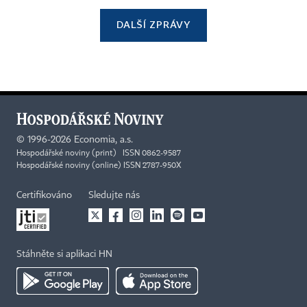
DALŠÍ ZPRÁVY
©
1996-2026
Economia, a.s.
Hospodářské noviny (print) ISSN 0862-9587
Hospodářské noviny (online) ISSN 2787-950X
Certifikováno
Sledujte nás
Stáhněte si aplikaci HN