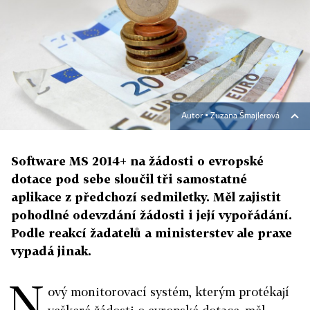
Autor ▪
Zuzana Šmajlerová
Software MS 2014+ na žádosti o evropské
dotace pod sebe sloučil tři samostatné
aplikace z předchozí sedmiletky. Měl zajistit
pohodlné odevzdání žádosti i její vypořádání.
Podle reakcí žadatelů a ministerstev ale praxe
vypadá jinak.
N
ový monitorovací systém, kterým protékají