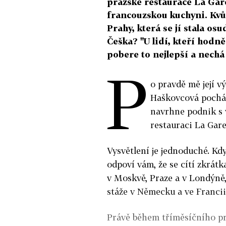
pražské restaurace La Gar
francouzskou kuchyni. Kvů
Prahy, která se jí stala os
Češka? "U lidí, kteří hodně
pobere to nejlepší a nechá 
P
o pravdě mě její 
Haškovcová pocház
navrhne podnik s 
restauraci La Gare
Vysvětlení je jednoduché. Když
odpoví vám, že se cítí zkrátk
v Moskvě, Praze a v Londýně,
stáže v Německu a ve Francii
Právě během tříměsíčního p