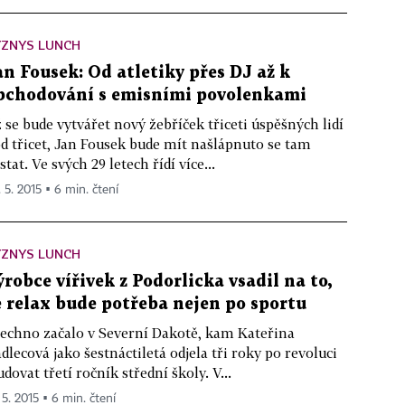
YZNYS LUNCH
an Fousek: Od atletiky přes DJ až k
bchodování s emisními povolenkami
 se bude vytvářet nový žebříček třiceti úspěšných lidí
d třicet, Jan Fousek bude mít našlápnuto se tam
stat. Ve svých 29 letech řídí více...
. 5. 2015 ▪ 6 min. čtení
YZNYS LUNCH
ýrobce vířivek z Podorlicka vsadil na to,
e relax bude potřeba nejen po sportu
echno začalo v Severní Dakotě, kam Kateřina
dlecová jako šestnáctiletá odjela tři roky po revoluci
udovat třetí ročník střední školy. V...
 5. 2015 ▪ 6 min. čtení