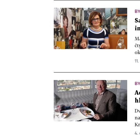
B
S
i
Ma
čt
ok
11.
B
A
h
Dv
na
Kr
4. 