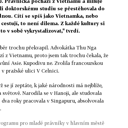
e. Právnička pochází z Vietnamu a miluje
li doktorskému studiu se přestěhovala do
udnou. Cítí se spíš jako Vietnamka, nebo
 cestují, to není dilema. Z každé kultury si
to v sobě vykrystalizovat," tvrdí.
výběr trochu překvapil. Advokátka Thu Nga
í z Vietnamu, proto jsem tak trochu čekala, že
vůní Asie. Kupodivu ne. Zvolila francouzskou
 v pražské ulici V Celnici.
 se jí zeptáte, k jaké národnosti má nejblíže,
a světově. Narodila se v Hanoji, ale studovala
 dva roky pracovala v Singapuru, absolvovala
.
rogramu pro mladé právníky v hlavním městě