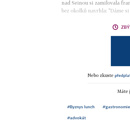
nad Seinou si zamilovala fra
bez okolků navrhla: "Dáme si
ZBÝ
Nebo zkuste
předpla
Máte j
#Byznys lunch
#gastronomie
#advokát