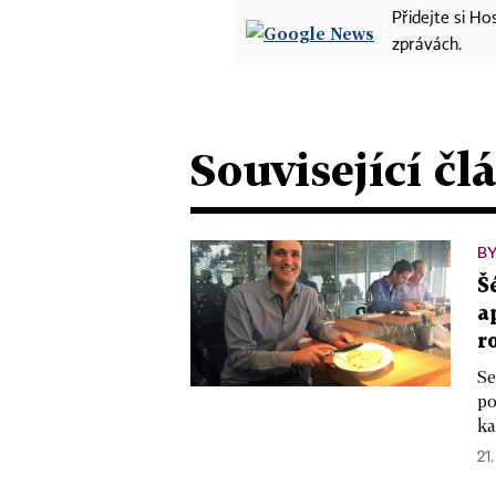
Přidejte si H
zprávách.
Související čl
B
Š
a
r
Se
po
ka
21.