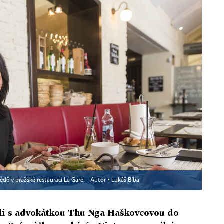
ě v pražské restauraci La Gare.
Autor ▪
Lukáš Bíba
li s advokátkou Thu Nga Haškovcovou do