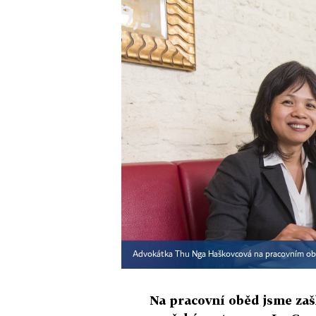
Advokátka Thu Nga Haškovcová na pracovním oběd
Na pracovní oběd jsme zaš