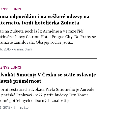
YZNYS LUNCH
ama odpovídám i na veškeré odezvy na
nternetu, tvrdí hoteliérka Zulueta
rina Zulueta pochází z Arménie a v Praze řídí
yřhvězdičkový Clarion Hotel Prague City. Do Prahy se
amžitě zamilovala. Oba její rodiče jsou...
 6. 2015 ▪ 6 min. čtení
YZNYS LUNCH
dvokát Smutný: V Česku se stále oslavuje
lavně průměrnost
orní restaurací advokáta Pavla Smutného je Aureole
 pražské Pankráci - v 27. patře budovy City Tower.
omě potřebných odborných znalostí je...
6. 2015 ▪ 7 min. čtení