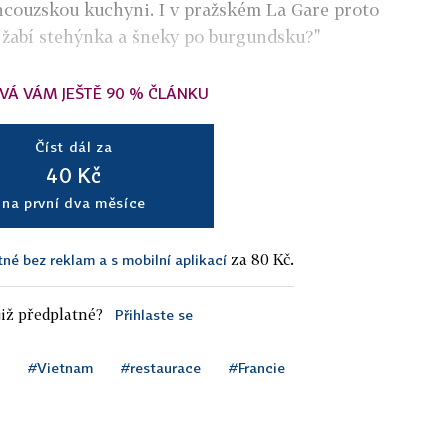
ncouzskou kuchyni. I v pražském La Gare proto
 žabí stehýnka a šneky po burgundsku?"
VÁ VÁM JEŠTĚ 90 % ČLÁNKU
Číst dál za
40 Kč
na první dva měsíce
za 80 Kč.
tné bez reklam a s mobilní aplikací
iž předplatné?
Přihlaste se
#Vietnam
#restaurace
#Francie