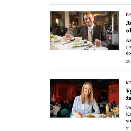
B
J
o
Až
po
do
28
B
V
ž
Vš
Ka
st
21.