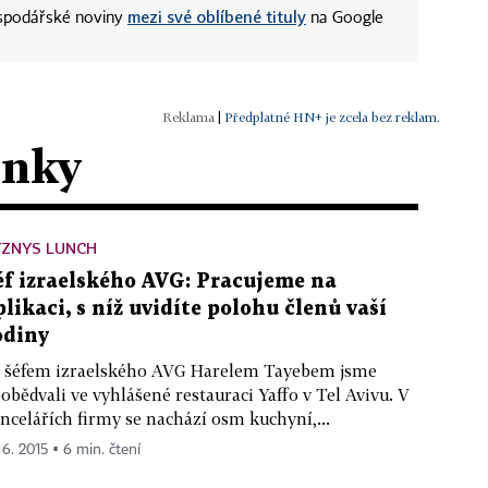
mezi své oblíbené tituly
ospodářské noviny
na Google
|
Předplatné HN+ je zcela bez reklam.
ánky
YZNYS LUNCH
éf izraelského AVG: Pracujeme na
plikaci, s níž uvidíte polohu členů vaší
odiny
 šéfem izraelského AVG Harelem Tayebem jsme
obědvali ve vyhlášené restauraci Yaffo v Tel Avivu. V
ncelářích firmy se nachází osm kuchyní,...
 6. 2015 ▪ 6 min. čtení