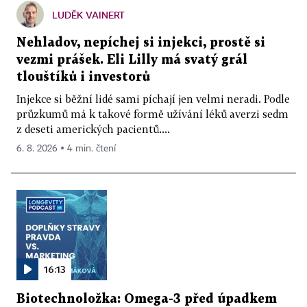
LUDĚK VAINERT
Nehladov, nepíchej si injekci, prostě si
vezmi prášek. Eli Lilly má svatý grál
tlouštíků i investorů
Injekce si běžní lidé sami píchají jen velmi neradi. Podle
průzkumů má k takové formě užívání léků averzi sedm
z deseti amerických pacientů....
6. 8. 2026 ▪ 4 min. čtení
16:13
Biotechnoložka: Omega-3 před úpadkem