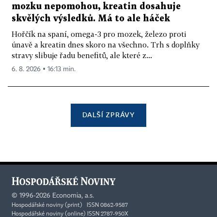
mozku nepomohou, kreatin dosahuje
skvělých výsledků. Má to ale háček
Hořčík na spaní, omega-3 pro mozek, železo proti
únavě a kreatin dnes skoro na všechno. Trh s doplňky
stravy slibuje řadu benefitů, ale které z...
6. 8. 2026 ▪ 16:13 min.
DALŠÍ ZPRÁVY
©
1996-2026
Economia, a.s.
Hospodářské noviny (print) ISSN 0862-9587
Hospodářské noviny (online) ISSN 2787-950X