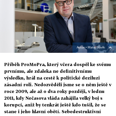
Autor ▪
Matej Slávik
Příběh ProMoPra, který včera dospěl ke svému
prvnímu, ale zdaleka ne definitivnímu
výsledku, hrál na cestě k politické deziluzi
zásadní roli. Nedozvěděli jsme se o něm ještě v
roce 2009, ale až o dva roky později, v lednu
2011, kdy Nečasova vláda zahájila velký boj s
korupcí, aniž by tenkrát ještě kdo tušil, že se
stane i jeho hlavní obětí. Sebedestruktivní