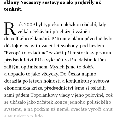
sklony Nečasovy sestavy se ale projevily už
tenkrát.
R
ok 2009 byl typickou ukázkou období, kdy
velká očekávání přecházejí vzápětí
do velikého zklamání. Přitom v plánu původně bylo
důstojně oslavit dvacet let svobody, pod heslem
"Evropě to osladíme" zazářit při historicky prvním
předsednictví EU a vykročit vstříc dalším letům
zalitým optimismem. Mysleli jsme to dobře
a dopadlo to jako vždycky. Do Česka naplno
dorazila po letech hojnosti a konjunktury světová
ekonomická krize, předsednictví jsme si osladili
sami pádem Topolánkovy vlády v jeho polovině, což
se ukázalo jako začátek konce jednoho politického
systému, a na podzim už neměl dvacáté výročí chuť
slavit skoro nikdo.