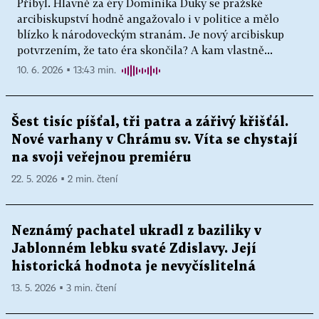
Přibyl. Hlavně za éry Dominika Duky se pražské
arcibiskupství hodně angažovalo i v politice a mělo
blízko k národoveckým stranám. Je nový arcibiskup
potvrzením, že tato éra skončila? A kam vlastně...
10. 6. 2026 ▪ 13:43 min.
Šest tisíc píšťal, tři patra a zářivý křišťál.
Nové varhany v Chrámu sv. Víta se chystají
na svoji veřejnou premiéru
22. 5. 2026 ▪ 2 min. čtení
Neznámý pachatel ukradl z baziliky v
Jablonném lebku svaté Zdislavy. Její
historická hodnota je nevyčíslitelná
13. 5. 2026 ▪ 3 min. čtení