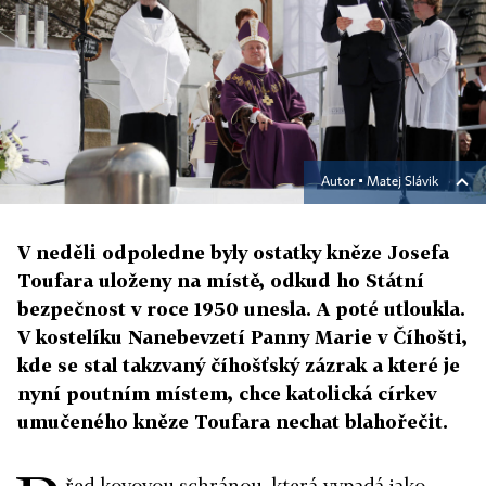
Autor ▪
Matej Slávik
V neděli odpoledne byly ostatky kněze Josefa
Toufara uloženy na místě, odkud ho Státní
bezpečnost v roce 1950 unesla. A poté utloukla.
V kostelíku Nanebevzetí Panny Marie v Číhošti,
kde se stal takzvaný číhošťský zázrak a které je
nyní poutním místem, chce katolická církev
umučeného kněze Toufara nechat blahořečit.
řed kovovou schránou, která vypadá jako