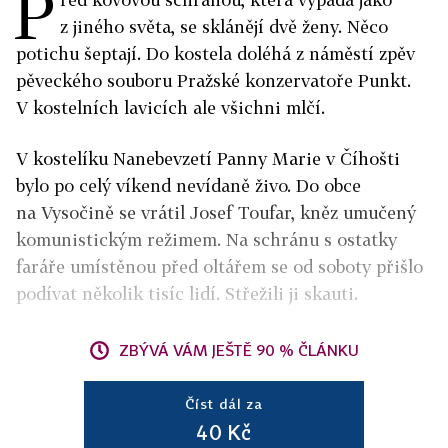
P
z jiného světa, se sklánějí dvě ženy. Něco
potichu šeptají. Do kostela doléhá z náměstí zpěv
pěveckého souboru Pražské konzervatoře Punkt.
V kostelních lavicích ale všichni mlčí.
V kostelíku Nanebevzetí Panny Marie v Číhošti
bylo po celý víkend nevídaně živo. Do obce
na Vysočině se vrátil Josef Toufar, kněz umučený
komunistickým režimem. Na schránu s ostatky
faráře umístěnou před oltářem se od soboty přišlo
podívat několik tisíc lidí. Střežili ji skauti.
ZBÝVÁ VÁM JEŠTĚ 90 % ČLÁNKU
Číst dál za
40 Kč