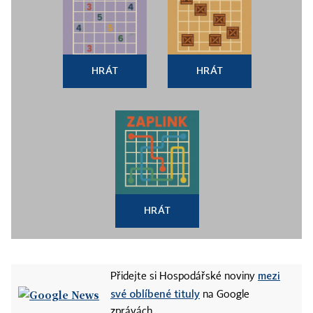
HRÁT
HRÁT
HRÁT
mezi
Přidejte si Hospodářské noviny
své oblíbené tituly
na Google
zprávách.