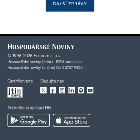
DALŠÍ ZPRÁVY
©
1996-2026
Economia, a.s.
Hospodářské noviny (print) ISSN 0862-9587
Hospodářské noviny (online) ISSN 2787-950X
Certifikováno
Sledujte nás
Stáhněte si aplikaci HN