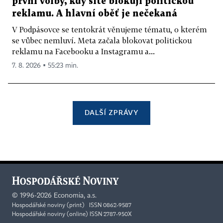
první volby, kdy sítě blokují politickou
reklamu. A hlavní oběť je nečekaná
V Podpásovce se tentokrát věnujeme tématu, o kterém
se vůbec nemluví. Meta začala blokovat politickou
reklamu na Facebooku a Instagramu a...
7. 8. 2026 ▪ 55:23 min.
DALŠÍ ZPRÁVY
©
1996-2026
Economia, a.s.
Hospodářské noviny (print) ISSN 0862-9587
Hospodářské noviny (online) ISSN 2787-950X