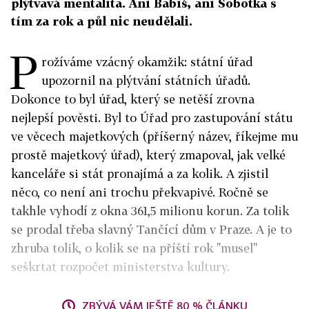
plýtvavá mentalita. Ani Babiš, ani Sobotka s
tím za rok a půl nic neudělali.
P
rožíváme vzácný okamžik: státní úřad
upozornil na plýtvání státních úřadů.
Dokonce to byl úřad, který se netěší zrovna
nejlepší pověsti. Byl to Úřad pro zastupování státu
ve věcech majetkových (příšerný název, říkejme mu
prostě majetkový úřad), který zmapoval, jak velké
kanceláře si stát pronajímá a za kolik. A zjistil
něco, co není ani trochu překvapivé. Ročně se
takhle vyhodí z okna 361,5 milionu korun. Za tolik
se prodal třeba slavný Tančící dům v Praze. A je to
zhruba tolik, o kolik se na příští rok "musel"
seškrtat rozpočet ministerstva kultury.
ZBÝVÁ VÁM JEŠTĚ 80 % ČLÁNKU