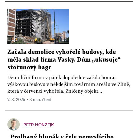
Začala demolice vyhořelé budovy, kde
měla sklad firma Vasky. Dům „ukusuje“
stotunový bagr
Demoliční firma v pátek dopoledne začala bourat
výškovou budovu v někdejším továrním areálu ve Zlíně,
která v červenci vyhořela. Zničený objekt...
7. 8. 2026 ▪ 3 min. čtení
PETR HONZEJK
„Prolhaný hlupák v čele nemyslícího