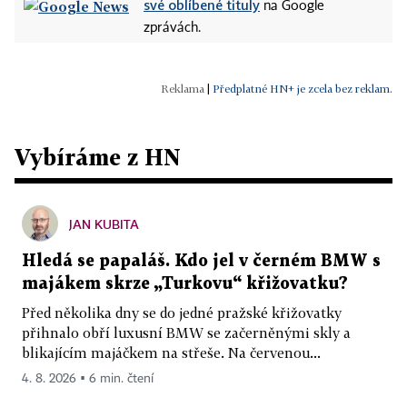
své oblíbené tituly
na Google
zprávách.
|
Předplatné HN+ je zcela bez reklam.
Vybíráme z HN
JAN KUBITA
Hledá se papaláš. Kdo jel v černém BMW s
majákem skrze „Turkovu“ křižovatku?
Před několika dny se do jedné pražské křižovatky
přihnalo obří luxusní BMW se začerněnými skly a
blikajícím majáčkem na střeše. Na červenou...
4. 8. 2026 ▪ 6 min. čtení