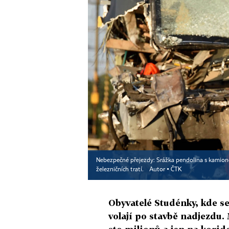
Nebezpečné přejezdy: Srážka pendolina s kamione
železničních tratí.
Autor ▪
ČTK
Obyvatelé Studénky, kde se
volají po stavbě nadjezdu.