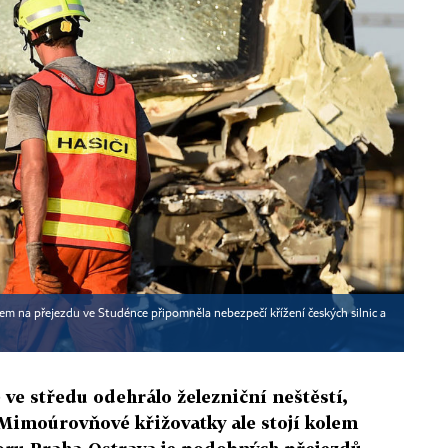
m na přejezdu ve Studénce připomněla nebezpečí křížení českých silnic a
 ve středu odehrálo železniční neštěstí,
 Mimoúrovňové křižovatky ale stojí kolem