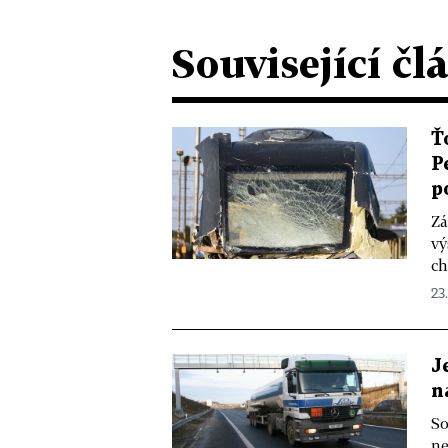
Související čl
Ť
P
p
Zá
vý
ch
23.
J
n
So
ne