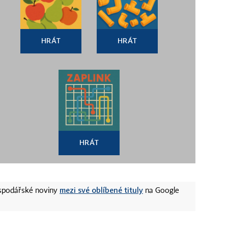
HRÁT
HRÁT
HRÁT
mezi své oblíbené tituly
ospodářské noviny
na Google