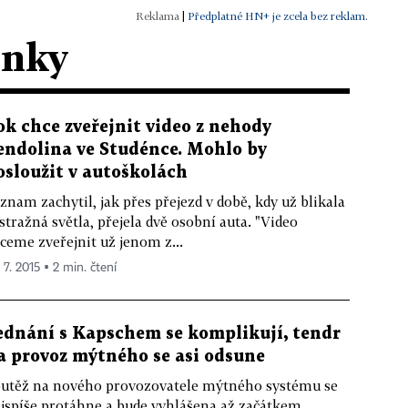
|
Předplatné HN+ je zcela bez reklam.
ánky
ok chce zveřejnit video z nehody
endolina ve Studénce. Mohlo by
osloužit v autoškolách
znam zachytil, jak přes přejezd v době, kdy už blikala
stražná světla, přejela dvě osobní auta. "Video
ceme zveřejnit už jenom z...
 7. 2015 ▪ 2 min. čtení
ednání s Kapschem se komplikují, tendr
a provoz mýtného se asi odsune
utěž na nového provozovatele mýtného systému se
jspíše protáhne a bude vyhlášena až začátkem