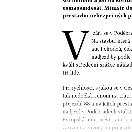
sto milionů a jen na kori
osmaosmdesát. Ministr dop
přestavbu nebezpečných př
V
září se v Poděbr
Na stavbu, která
aut i chodců, ček
nadjezd by podle
kvůli středeční srážce nákla
tři lidé.
Při rychlosti, s jakou se v Č
tak nedočká. Jenom na trati 
přejezdů 88 a na jejich přes
nadjezd v Poděbradech stál 11
Evropská unie, město ani kra
zařízení a závory na přejezde