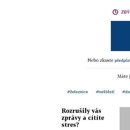
ZBÝ
Nebo zkuste
předpla
Máte j
#železnice
#neštěstí
#do
Rozrušily vás
zprávy a cítíte
stres?