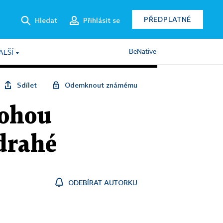
PŘEDPLATNÉ
Hledat
Přihlásit se
BeNative
ALŠÍ
Sdílet
Odemknout známému
mohou
 drahé
ODEBÍRAT AUTORKU