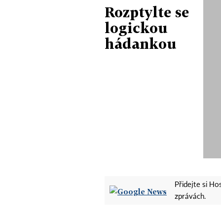
Rozptylte se
logickou
hádankou
Přidejte si H
zprávách.