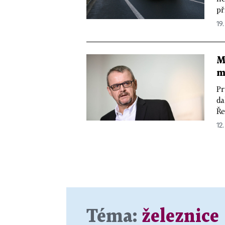
př
19.
M
m
Pr
da
Ře
12.
Téma:
železnice