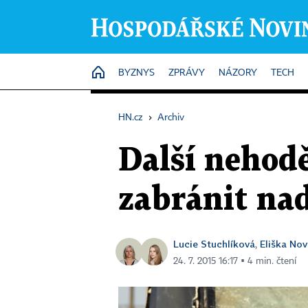
HOME
BYZNYS
ZPRÁVY
NÁZORY
TECH
HN.cz
›
Archiv
Další nehod
zabránit nad
Lucie Stuchlíková
Eliška Nov
,
24. 7. 2015 16:17 ▪ 4 min. čtení