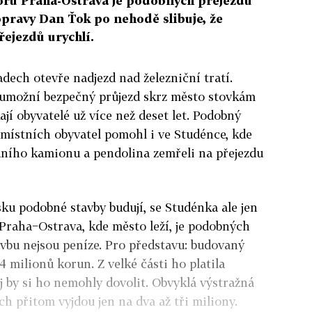
doru Praha-Ostrava je podobných přejezdů
ravy Dan Ťok po nehodě slibuje, že
ejezdů urychlí.
adech otevře nadjezd nad železniční tratí.
 umožní bezpečný průjezd skrz město stovkám
ají obyvatelé už více než deset let. Podobný
 místních obyvatel pomohl i ve Studénce, kde
dního kamionu a pendolina zemřeli na přejezdu
esku podobné stavby budují, se Studénka ale jen
Praha−Ostrava, kde město leží, je podobných
tavbu nejsou peníze. Pro představu: budovaný
4 milionů korun. Z velké části ho platila
j by si ho nemohly dovolit. Obvyklá výstražná
ch přitom vyjdou jen na dva až tři miliony.