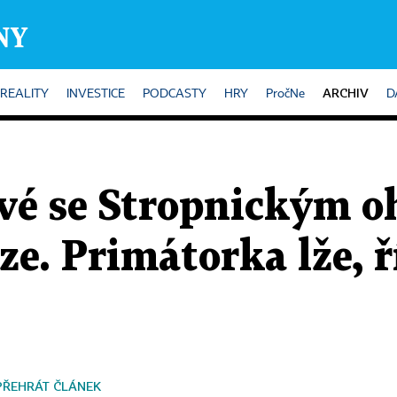
ARCHIV
REALITY
INVESTICE
PODCASTY
HRY
PročNe
D
vé se Stropnickým o
ze. Primátorka lže, ří
PŘEHRÁT ČLÁNEK