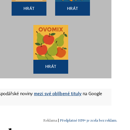
HRÁT
HRÁT
HRÁT
mezi své oblíbené tituly
ospodářské noviny
na Google
|
Předplatné HN+ je zcela bez reklam.