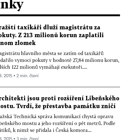
ánky
ražští taxikáři dluží magistrátu za
okuty. Z 213 milionů korun zaplatili
enom zlomek
gistrátu hlavního města se zatím od taxikářů
dařilo vymoci pokuty v hodnotě 27,84 milionu korun,
lších 122 milionů vymáhají exekutoři....
8. 2015 ▪ 2 min. čtení
rchitekti jsou proti rozšíření Libeňského
ostu. Tvrdí, že přestavba památku zničí
ažská Technická správa komunikací chystá opravu
beňského mostu a jeho rozšíření o pět metrů. Podle
itiků, k nimž se přidala i Česká komora...
8. 2015 ▪ 3 min. čtení