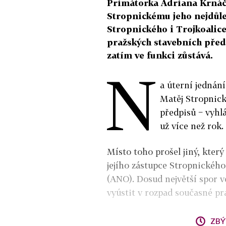
Primátorka Adriana Krnáč
Stropnickému jeho nejdůle
Stropnického i Trojkoalice
pražských stavebních předp
zatím ve funkci zůstává.
N
a úterní jednán
Matěj Stropnic
předpisů − vyhl
už více než rok.
Místo toho prošel jiný, kter
jejího zástupce Stropnickéh
(ANO). Dosud největší spor 
vyústit v rozpad současné pr
ZBÝ