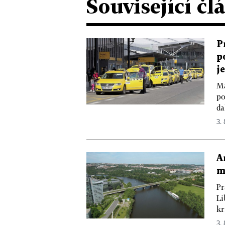
Související čl
P
p
j
Ma
po
da
3. 
A
m
Pr
Li
kr
3. 