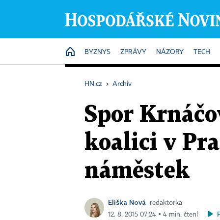
HOME
BYZNYS
ZPRÁVY
NÁZORY
TECH
HN.cz
›
Archiv
Spor Krnáčo
koalici v Pra
náměstek
Eliška Nová
redaktorka
12. 8. 2015 07:24 ▪ 4 min. čtení