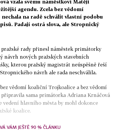
ová vzala svému náměstkovi Matěji
žitější agendu. Zcela bez vědomí
 nechala na radě schválit vlastní podobu
isů. Padají ostrá slova, ale Stropnický
í pražské rady přinesl náměstek primátorky
ký návrh nových pražských stavebních
ášky, kterou pražský magistrát neúspěšně řeší
 Stropnického návrh ale rada neschválila.
ý bez vědomí koaliční Trojkoalice a bez vědomí
o připravila sama primátorka Adriana Krnáčová
ve vedení hlavního města by mohl dokonce
ažské koalice.
VÁ VÁM JEŠTĚ 90 % ČLÁNKU