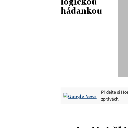
logickou
hádankou
Přidejte si H
zprávách.