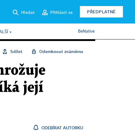
PŘEDPLATNÉ
Hledat
Přihlásit se
BeNative
ALŠÍ
Sdílet
Odemknout známému
hrožuje
ká její
ODEBÍRAT AUTORKU