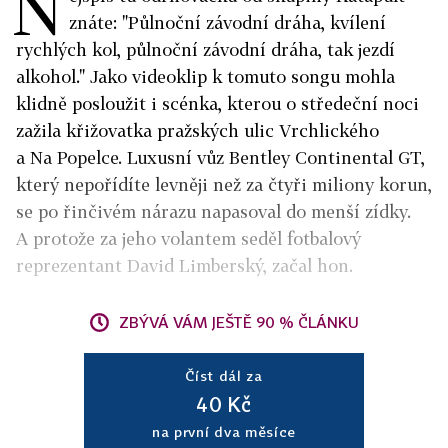
N
znáte: "Půlnoční závodní dráha, kvílení
rychlých kol, půlnoční závodní dráha, tak jezdí
alkohol." Jako videoklip k tomuto songu mohla
klidně posloužit i scénka, kterou o středeční noci
zažila křižovatka pražských ulic Vrchlického
a Na Popelce. Luxusní vůz Bentley Continental GT,
který nepořídíte levněji než za čtyři miliony korun,
se po řinčivém nárazu napasoval do menší zídky.
A protože za jeho volantem seděl fotbalový
reprezentant David Limberský, začal hon.
ZBÝVÁ VÁM JEŠTĚ 90 % ČLÁNKU
Číst dál za
40 Kč
na první dva měsíce