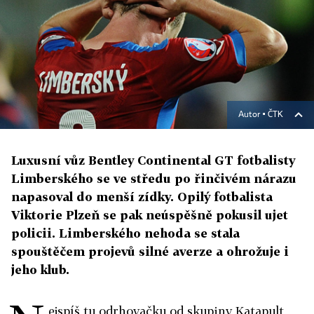
Autor ▪
ČTK
Luxusní vůz Bentley Continental GT fotbalisty
Limberského se ve středu po řinčivém nárazu
napasoval do menší zídky. Opilý fotbalista
Viktorie Plzeň se pak neúspěšně pokusil ujet
policii. Limberského nehoda se stala
spouštěčem projevů silné averze a ohrožuje i
jeho klub.
ejspíš tu odrhovačku od skupiny Katapult