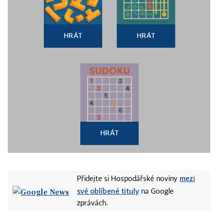
HRÁT
HRÁT
HRÁT
mezi
Přidejte si Hospodářské noviny
své oblíbené tituly
na Google
zprávách.