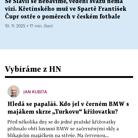
Se Slavií se nebavíme, vedení svazu nemá
vizi. Křetínského muž ve Spartě František
Čupr ostře o poměrech v českém fotbale
10. 11. 2025 ▪ 17 min. čtení
Vybíráme z HN
JAN KUBITA
Hledá se papaláš. Kdo jel v černém BMW s
majákem skrze „Turkovu“ křižovatku?
Před několika dny se do jedné pražské křižovatky
přihnalo obří luxusní BMW se začerněnými skly a
blikajícím majáčkem na střeše. Na červenou...