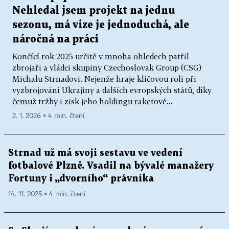
Nehledal jsem projekt na jednu
sezonu, má vize je jednoduchá, ale
náročná na práci
Končící rok 2025 určitě v mnoha ohledech patřil
zbrojaři a vládci skupiny Czechoslovak Group (CSG)
Michalu Strnadovi. Nejenže hraje klíčovou roli při
vyzbrojování Ukrajiny a dalších evropských států, díky
čemuž tržby i zisk jeho holdingu raketově...
2. 1. 2026 ▪ 4 min. čtení
Strnad už má svoji sestavu ve vedení
fotbalové Plzně. Vsadil na bývalé manažery
Fortuny i „dvorního“ právníka
14. 11. 2025 ▪ 4 min. čtení