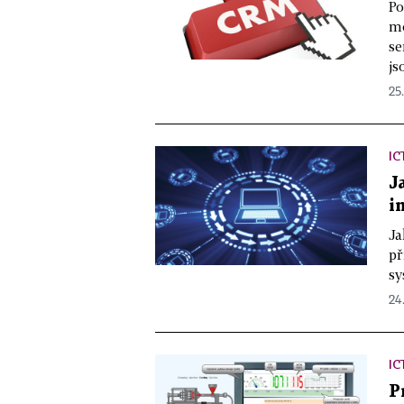
Po
mo
se
js
25.
IC
J
i
Ja
př
sy
24.
IC
P