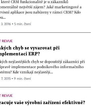
 které CRM funkcionalitě je u zákazníků
mentálně největší zájem? Jaké marketingové a
rvisní aplikace jsou nabízeny v rámci CRM? Kdo
ou...
 3. 2016 ▪ 5 min. čtení
T REVUE
akých chyb se vyvarovat při
mplementaci ERP?
kých nejčastějších chyb se dopouštějí zákazníci při
ípravě implementace podnikového informačního
stému? Kde vznikají nejčastěji...
 7. 2015 ▪ 9 min. čtení
T REVUE
racuje vaše výrobní zařízení efektivně?