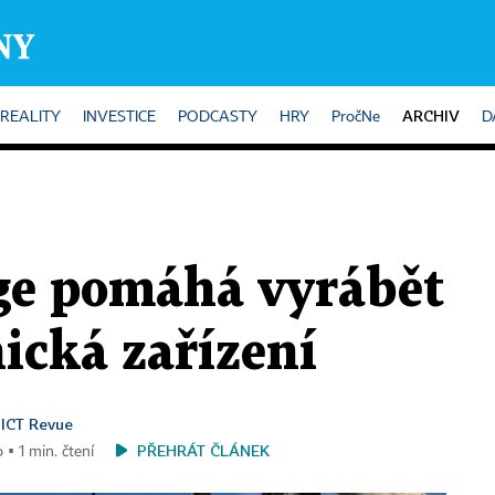
ARCHIV
REALITY
INVESTICE
PODCASTY
HRY
PročNe
D
ge pomáhá vyrábět
ická zařízení
ICT Revue
,
PŘEHRÁT ČLÁNEK
 ▪ 1 min. čtení