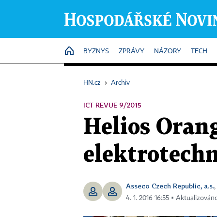
HOME
BYZNYS
ZPRÁVY
NÁZORY
TECH
HN.cz
›
Archiv
ICT REVUE 9/2015
Helios Oran
elektrotechn
Asseco Czech Republic, a.s.
4. 1. 2016 16:55 ▪ Aktualizováno