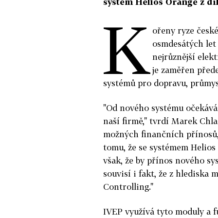
systém Helios Orange z díl
K
ořeny ryze české
osmdesátých let 1
nejrůznější elek
je zaměřen přede
systémů pro dopravu, průmysl
"Od nového systému očekávám
naší firmě," tvrdí Marek Chla
možných finančních přínosů,
tomu, že se systémem Helios
však, že by přínos nového sys
souvisí i fakt, že z hledisk
Controlling."
IVEP využívá tyto moduly a f