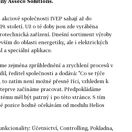
ny Asseco Solutions.
 akciové společnosti IVEP sahají až do
9. století. Už o té doby jsou zde vyráběna
trotechnická zařízení. Dnešní sortiment výroby
vším do oblasti energetiky, ale i elektrických
 a speciální aplikace.
e zejména zprůhlednění a zrychlení procesů v
dil, ředitel společnosti a dodává: "Co se týče
 to zatím není možné přesně říci, vzhledem k
 teprve začínáme pracovat. Předpokládáme
tému měl být patrný i po této stránce. S tím
a mé pozice hodně očekávám od modulu Helios
unkcionality: Účetnictví, Controlling, Pokladna,