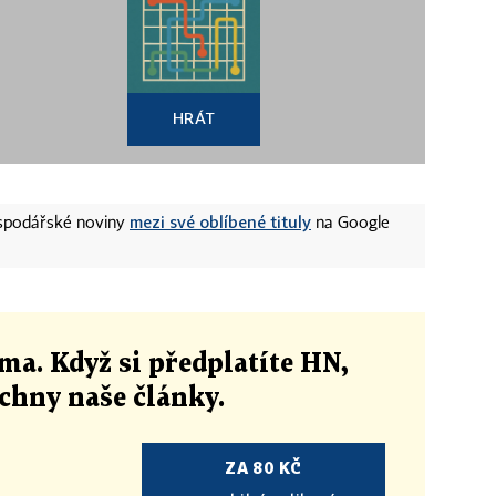
HRÁT
mezi své oblíbené tituly
ospodářské noviny
na Google
ma. Když si předplatíte HN,
echny naše články
.
ZA 80 KČ