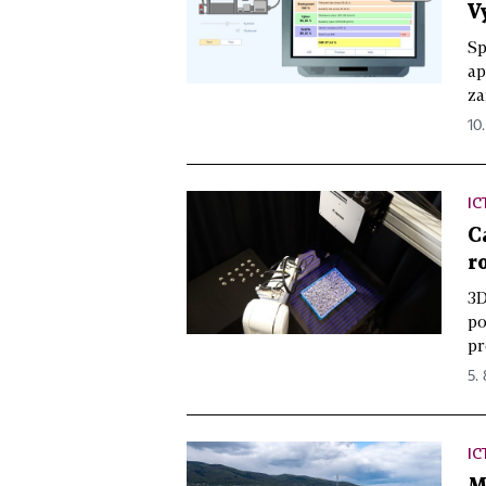
V
Sp
ap
za
10.
IC
C
r
3D
po
pr
5. 
IC