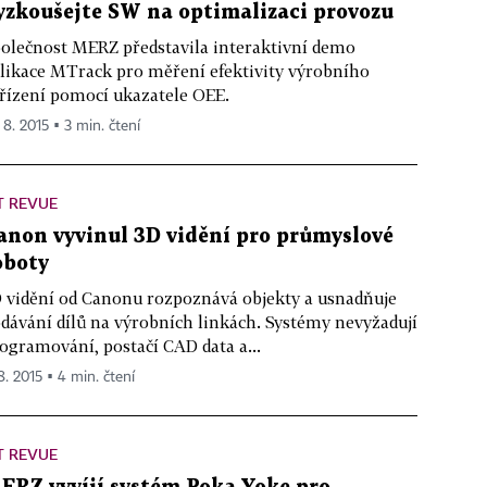
yzkoušejte SW na optimalizaci provozu
olečnost MERZ představila interaktivní demo
likace MTrack pro měření efektivity výrobního
řízení pomocí ukazatele OEE.
 8. 2015 ▪ 3 min. čtení
T REVUE
anon vyvinul 3D vidění pro průmyslové
oboty
 vidění od Canonu rozpoznává objekty a usnadňuje
dávání dílů na výrobních linkách. Systémy nevyžadují
ogramování, postačí CAD data a...
8. 2015 ▪ 4 min. čtení
T REVUE