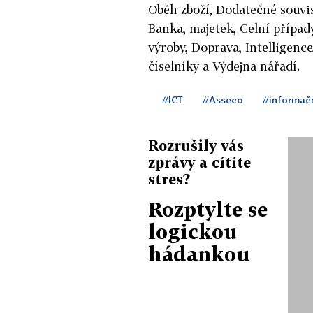
Oběh zboží, Dodatečné souvise
Banka, majetek, Celní případy
výroby, Doprava, Intelligenc
číselníky a Výdejna nářadí.
#ICT
#Asseco
#informač
Rozrušily vás
zprávy a cítíte
stres?
Rozptylte se
logickou
hádankou