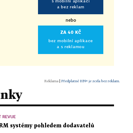
s mobilní aplikací
a bez reklam
nebo
ZA 40 KČ
bez mobilní aplikace
a s reklamou
|
Předplatné HN+ je zcela bez reklam.
ánky
T REVUE
RM systémy pohledem dodavatelů