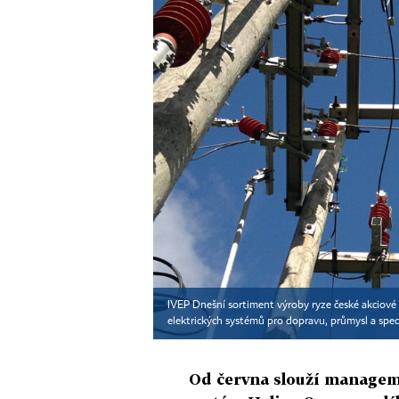
IVEP Dnešní sortiment výroby ryze české akciové 
elektrických systémů pro dopravu, průmysl a speci
Od června slouží managem