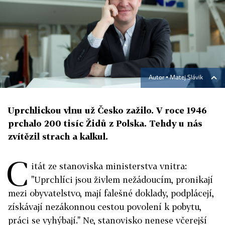
Autor ▪
Matej Slávik
Uprchlickou vlnu už Česko zažilo. V roce 1946
prchalo 200 tisíc Židů z Polska. Tehdy u nás
zvítězil strach a kalkul.
C
itát ze stanoviska ministerstva vnitra:
"Uprchlíci jsou živlem nežádoucím, pronikají
mezi obyvatelstvo, mají falešné doklady, podplácejí,
získávají nezákonnou cestou povolení k pobytu,
práci se vyhýbají." Ne, stanovisko nenese včerejší