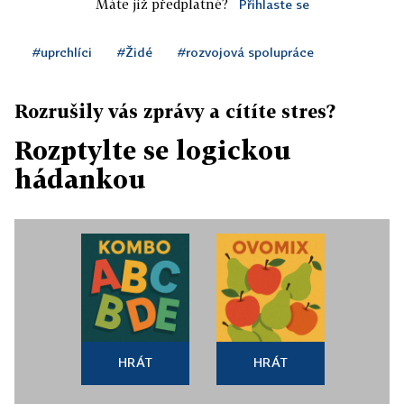
Máte již předplatné?
Přihlaste se
#uprchlíci
#Židé
#rozvojová spolupráce
Rozrušily vás zprávy a cítíte stres?
Rozptylte se logickou
hádankou
HRÁT
HRÁT