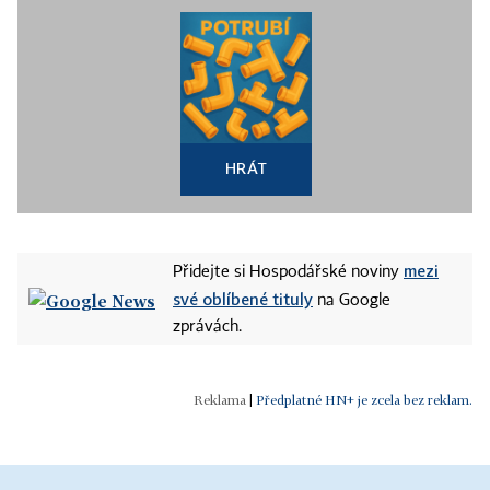
HRÁT
mezi
Přidejte si Hospodářské noviny
své oblíbené tituly
na Google
zprávách.
|
Předplatné HN+ je zcela bez reklam.