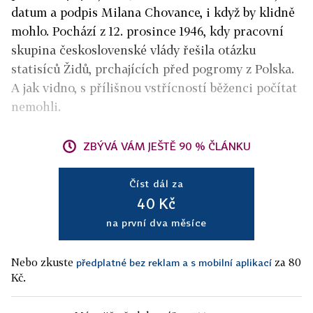
datum a podpis Milana Chovance, i když by klidně
mohlo. Pochází z 12. prosince 1946, kdy pracovní
skupina československé vlády řešila otázku
statisíců Židů, prchajících před pogromy z Polska.
A jak vidno, s přílišnou vstřícností běženci počítat
nemohli.
ZBÝVÁ VÁM JEŠTĚ 90 % ČLÁNKU
Číst dál za
40 Kč
na první dva měsíce
Nebo zkuste
za 80
předplatné bez reklam a s mobilní aplikací
Kč.