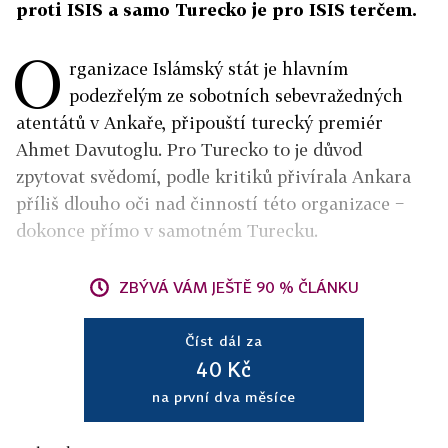
proti ISIS a samo Turecko je pro ISIS terčem.
O
rganizace Islámský stát je hlavním
podezřelým ze sobotních sebevražedných
atentátů v Ankaře, připouští turecký premiér
Ahmet Davutoglu. Pro Turecko to je důvod
zpytovat svědomí, podle kritiků přivírala Ankara
příliš dlouho oči nad činností této organizace −
dokonce přímo v samotném Turecku.
ZBÝVÁ VÁM JEŠTĚ 90 % ČLÁNKU
Číst dál za
40 Kč
na první dva měsíce