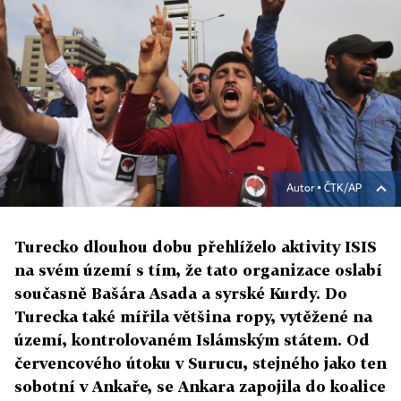
Autor ▪
ČTK/AP
Turecko dlouhou dobu přehlíželo aktivity ISIS
na svém území s tím, že tato organizace oslabí
současně Bašára Asada a syrské Kurdy. Do
Turecka také mířila většina ropy, vytěžené na
území, kontrolovaném Islámským státem. Od
červencového útoku v Surucu, stejného jako ten
sobotní v Ankaře, se Ankara zapojila do koalice