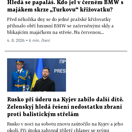
Hledá se papaláš. Kdo jel v černém BMW s
majákem skrze „Turkovu“ křižovatku?
Před několika dny se do jedné pražské křižovatky
přihnalo obří luxusní BMW se začerněnými skly a
blikajícím majáčkem na střeše. Na červenou...
4. 8. 2026 ▪ 6 min. čtení
Rusko při úderu na Kyjev zabilo další dítě.
Zelenskyj hledá řešení nedostatku zbraní
proti balistickým střelám
Rusko v noci na sobotu znovu zaútočilo na Kyjev a jeho
okolí. Při útoku zahynul tříletý chlapec se svými