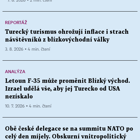
7. 8. 2026 ▪ 2 min. čtení
REPORTÁŽ
Turecký turismus ohrožují inflace i strach
návštěvníků z blízkovýchodní války
3. 8. 2026 ▪ 4 min. čtení
ANALÝZA
Letoun F-35 může proměnit Blízký východ.
Izrael udělá vše, aby jej Turecko od USA
nezískalo
10. 7. 2026 ▪ 4 min. čtení
Obě české delegace se na summitu NATO po
celý den míjely. Obskurní vnitropolitický