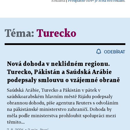
|
Předplatné HN+ je zcela bez reklam.
Téma:
Turecko
ODEBÍRAT
Nová dohoda v neklidném regionu.
Turecko, Pákistán a Saúdská Arábie
podepsaly smlouvu o vzájemné obraně
Saúdská Arábie, Turecko a Pákistán v pátek v
saúdskoarabském hlavním městě Rijádu podepsaly
obrannou dohodu, píše agentura Reuters s odvoláním
na pákistánské ministerstvo zahraničí. Dohoda by
měla podle ministerstva prohloubit spolupráci mezi
těmito...