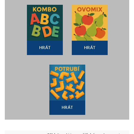
HRÁT
HRÁT
HRÁT