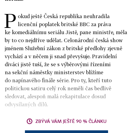
P
okud ještě Česká republika neuhradila
licenční poplatek britské BBC za práva
ke komediálnímu seriálu Jistě, pane ministře, měla
by to co nejdříve udělat. Celonárodní česká show
jménem Služební zákon z britské předlohy zjevně
vychází a v něčem ji snad převyšuje. Pravidelní
diváci jistě tuší, že se s výběrovými řízeními
na sekční náměstky ministerstev blížíme
do napínavého finále série. Pro ty, kteří tuto
politickou satiru celý rok neměli čas bedlivě
sledovat, alespoň malá rekapitulace dosud
odvysílaných dílů.
ZBÝVÁ VÁM JEŠTĚ 90 % ČLÁNKU