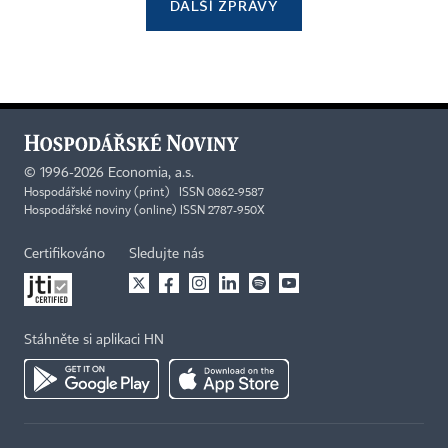
DALŠÍ ZPRÁVY
©
1996-2026
Economia, a.s.
Hospodářské noviny (print) ISSN 0862-9587
Hospodářské noviny (online) ISSN 2787-950X
Certifikováno
Sledujte nás
Stáhněte si aplikaci HN