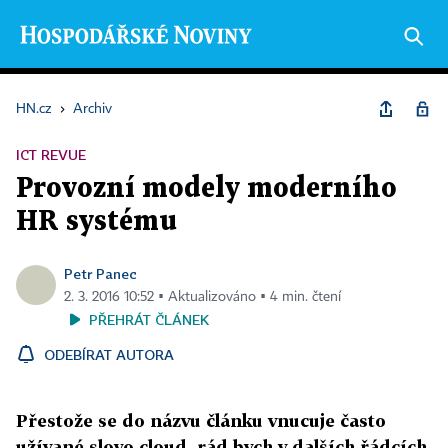
HN.cz
›
Archiv
ICT REVUE
Provozní modely moderního
HR systému
Petr Panec
2. 3. 2016 10:52 ▪ Aktualizováno ▪ 4 min. čtení
PŘEHRÁT ČLÁNEK
ODEBÍRAT AUTORA
Přestože se do názvu článku vnucuje často
užívané slovo cloud, rád bych v dalších řádcích