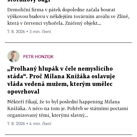
Demoliční firma v pátek dopoledne začala bourat
výškovou budovu v někdejším továrním areálu ve Zlíně,
která v červenci vyhořela. Zničený objekt...
7. 8. 2026 ▪ 3 min. čtení
PETR HONZEJK
„Prolhaný hlupák v čele nemyslícího
stáda“. Proč Milana Knížáka oslavuje
vláda vedená mužem, kterým umělec
opovrhoval
Někteří říkají, že to byl poslední happening Milana
Knížáka. A něco na tom je. Pohřeb se státními poctami
organizovaný těmi, kterými slavný...
7. 8. 2026 ▪ 4 min. čtení