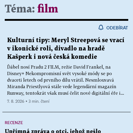
Téma:
film
ODEBÍRAT
Kulturní tipy: Meryl Streepová se vrací
v ikonické roli, divadlo na hradě
Kašperk i nová česká komedie
Ďábel nosí Pradu 2 FILM, režie David Frankel, na
Disney+ Nekompromisní svět vysoké módy se po
dvaceti letech od prvního dílu vrátil. Nesmlouvavá
Miranda Priestlyová stále vede legendární magazín
Runway, tentokrát však musí čelit nové digitální éře i...
7. 8. 2026 ▪ 3 min. čtení
RECENZE
Upřímná zpráva o otci, jehož nešlo