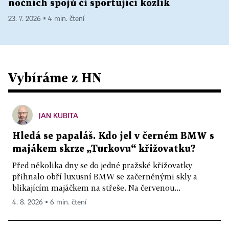
nočních spojů či sportující kozlík
23. 7. 2026 ▪ 4 min. čtení
Vybíráme z HN
JAN KUBITA
Hledá se papaláš. Kdo jel v černém BMW s
majákem skrze „Turkovu“ křižovatku?
Před několika dny se do jedné pražské křižovatky
přihnalo obří luxusní BMW se začerněnými skly a
blikajícím majáčkem na střeše. Na červenou...
4. 8. 2026 ▪ 6 min. čtení