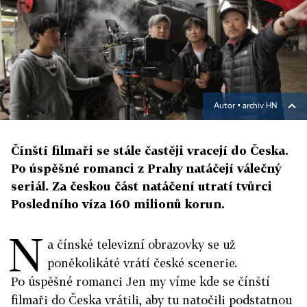
Autor ▪
archiv HN
Čínští filmaři se stále častěji vracejí do Česka.
Po úspěšné romanci z Prahy natáčejí válečný
seriál. Za českou část natáčení utratí tvůrci
Posledního víza 160 milionů korun.
N
a čínské televizní obrazovky se už
poněkolikáté vrátí české scenerie.
Po úspěšné romanci Jen my víme kde se čínští
filmaři do Česka vrátili, aby tu natočili podstatnou