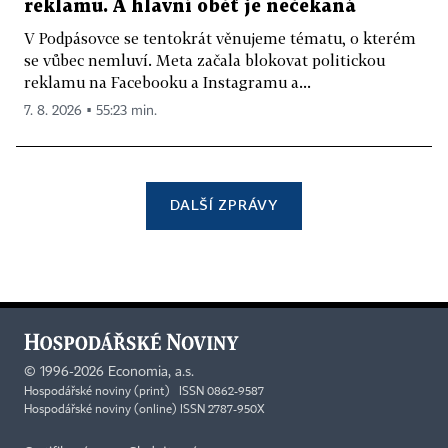
reklamu. A hlavní oběť je nečekaná
V Podpásovce se tentokrát věnujeme tématu, o kterém
se vůbec nemluví. Meta začala blokovat politickou
reklamu na Facebooku a Instagramu a...
7. 8. 2026 ▪ 55:23 min.
DALŠÍ ZPRÁVY
©
1996-2026
Economia, a.s.
Hospodářské noviny (print) ISSN 0862-9587
Hospodářské noviny (online) ISSN 2787-950X