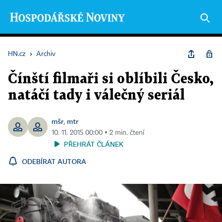
HN.cz
›
Archiv
Čínští filmaři si oblíbili Česko,
natáčí tady i válečný seriál
mšr
mtr
,
10. 11. 2015 00:00 ▪ 2 min. čtení
PŘEHRÁT ČLÁNEK
ODEBÍRAT AUTORA