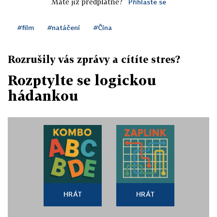
Máte již předplatné?
Přihlaste se
#film
#natáčení
#Čína
Rozrušily vás zprávy a cítíte stres?
Rozptylte se logickou
hádankou
HRÁT
HRÁT