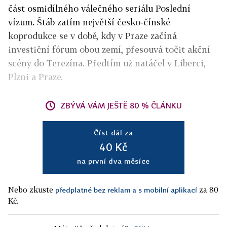
část osmidílného válečného seriálu Poslední
vízum. Štáb zatím největší česko-čínské
koprodukce se v době, kdy v Praze začíná
investiční fórum obou zemí, přesouvá točit akční
scény do Terezína. Předtím už natáčel v Liberci,
Plzni a Praze.
ZBÝVÁ VÁM JEŠTĚ 80 % ČLÁNKU
Číst dál za
40 Kč
na první dva měsíce
Nebo zkuste
za 80
předplatné bez reklam a s mobilní aplikací
Kč.