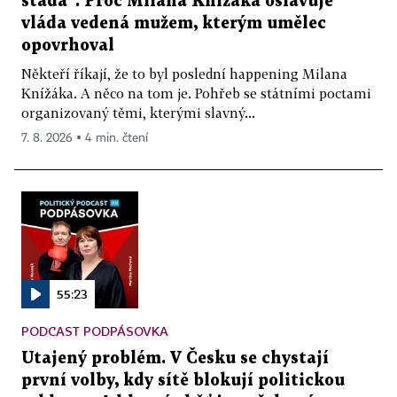
stáda“. Proč Milana Knížáka oslavuje
vláda vedená mužem, kterým umělec
opovrhoval
Někteří říkají, že to byl poslední happening Milana
Knížáka. A něco na tom je. Pohřeb se státními poctami
organizovaný těmi, kterými slavný...
7. 8. 2026 ▪ 4 min. čtení
55:23
PODCAST PODPÁSOVKA
Utajený problém. V Česku se chystají
první volby, kdy sítě blokují politickou