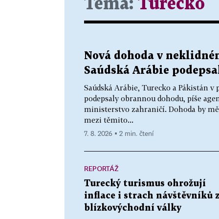
Téma:
Turecko
Nová dohoda v neklidném
Saúdská Arábie podepsa
Saúdská Arábie, Turecko a Pákistán v
podepsaly obrannou dohodu, píše agen
ministerstvo zahraničí. Dohoda by měl
mezi těmito...
7. 8. 2026 ▪ 2 min. čtení
REPORTÁŽ
Turecký turismus ohrožují
inflace i strach návštěvníků 
blízkovýchodní války