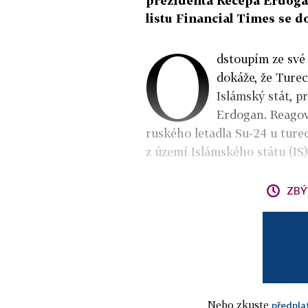
prezidenta Recepa Erdogan
listu Financial Times se d
O
dstoupím ze své
dokáže, že Ture
Islámský stát, p
Erdogan. Reagov
ruského letadla Su-24 u tur
z území Islámského státu (IS)
ZBÝ
Nebo zkuste
předpla