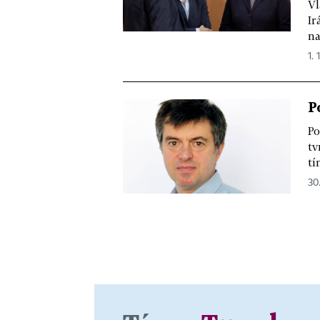
Vl
Ir
na
1. 
P
Po
tv
tí
30.