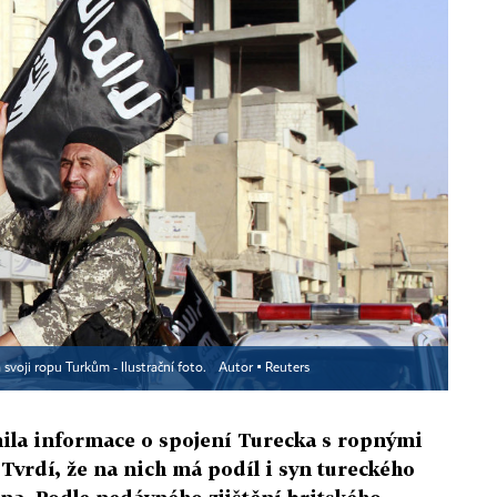
svoji ropu Turkům - Ilustrační foto.
Autor ▪
Reuters
nila informace o spojení Turecka s ropnými
Tvrdí, že na nich má podíl i syn tureckého