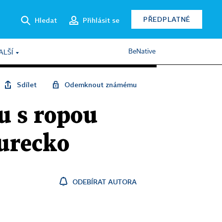
PŘEDPLATNÉ
Hledat
Přihlásit se
BeNative
ALŠÍ
Sdílet
Odemknout známému
u s ropou
Turecko
ODEBÍRAT AUTORA