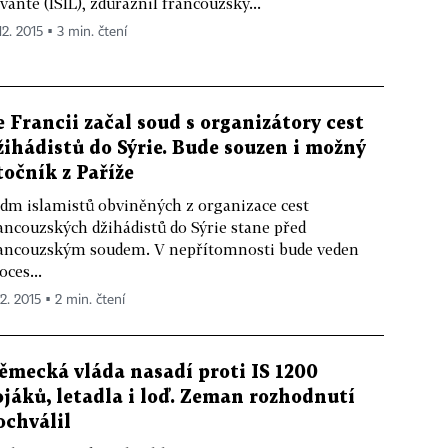
vantě (ISIL), zdůraznil francouzský...
12. 2015 ▪ 3 min. čtení
e Francii začal soud s organizátory cest
žihádistů do Sýrie. Bude souzen i možný
točník z Paříže
dm islamistů obviněných z organizace cest
ancouzských džihádistů do Sýrie stane před
ancouzským soudem. V nepřítomnosti bude veden
oces...
12. 2015 ▪ 2 min. čtení
ěmecká vláda nasadí proti IS 1200
ojáků, letadla i loď. Zeman rozhodnutí
ochválil