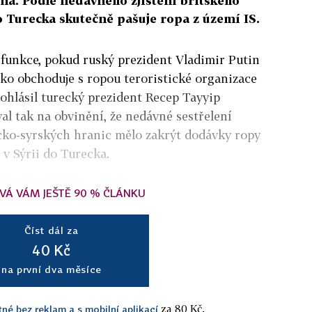
a. Podle nedávného zjištění britského
o Turecka skutečně pašuje ropa z území IS.
 funkce, pokud ruský prezident Vladimir Putin
cko obchoduje s ropou teroristické organizace
rohlásil turecký prezident Recep Tayyip
al tak na obvinění, že nedávné sestřelení
ecko-syrských hranic mělo zakrýt dodávky ropy
 v Sýrii do Turecka.
VÁ VÁM JEŠTĚ 90 % ČLÁNKU
Číst dál za
40 Kč
na první dva měsíce
za 80 Kč.
tné bez reklam a s mobilní aplikací