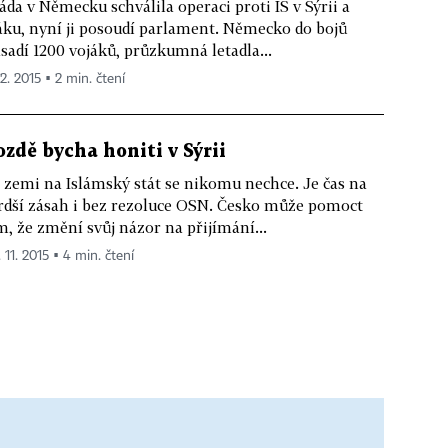
áda v Německu schválila operaci proti IS v Sýrii a
áku, nyní ji posoudí parlament. Německo do bojů
sadí 1200 vojáků, průzkumná letadla...
12. 2015 ▪ 2 min. čtení
ozdě bycha honiti v Sýrii
 zemi na Islámský stát se nikomu nechce. Je čas na
rdší zásah i bez rezoluce OSN. Česko může pomoct
m, že změní svůj názor na přijímání...
 11. 2015 ▪ 4 min. čtení