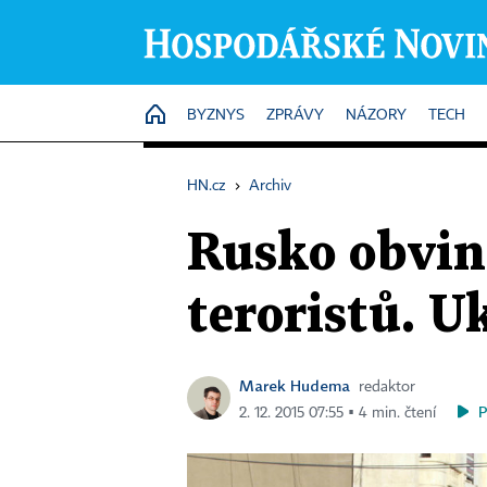
HOME
BYZNYS
ZPRÁVY
NÁZORY
TECH
HN.cz
›
Archiv
Rusko obvin
teroristů. U
Marek Hudema
redaktor
2. 12. 2015 07:55 ▪ 4 min. čtení