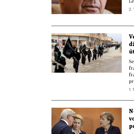
Le
2. 
V
d
ú
Se
fr
fr
pr
1. 
N
v
p