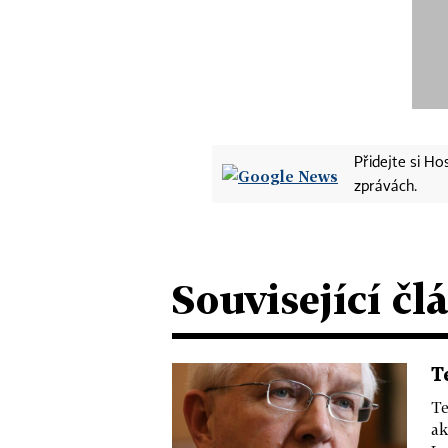
Přidejte si H
zprávách.
Související čl
T
Te
ak