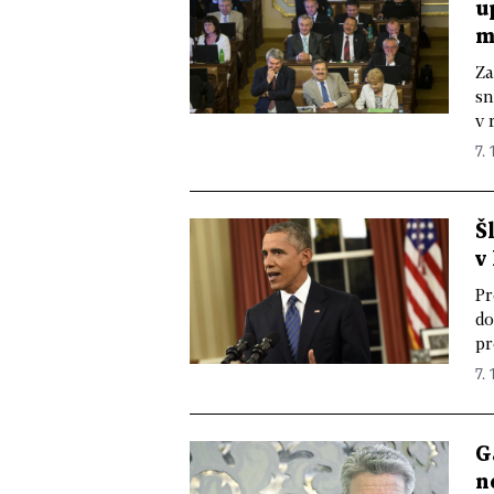
u
m
Za
sn
v 
7. 
Š
v
Pr
do
pr
7. 
G
n