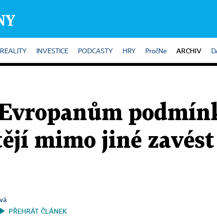
ARCHIV
REALITY
INVESTICE
PODCASTY
HRY
PročNe
D
 Evropanům podmínk
ějí mimo jiné zavés
vá
PŘEHRÁT ČLÁNEK