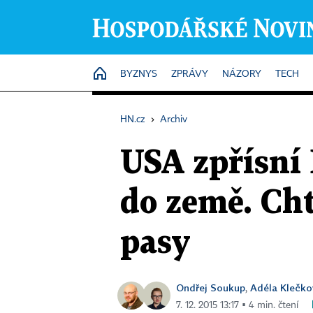
HOME
BYZNYS
ZPRÁVY
NÁZORY
TECH
HN.cz
›
Archiv
USA zpřísní
do země. Cht
pasy
Ondřej Soukup
Adéla Klečko
,
7. 12. 2015 13:17 ▪ 4 min. čtení