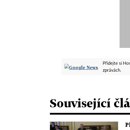
Přidejte si H
zprávách.
Související čl
P