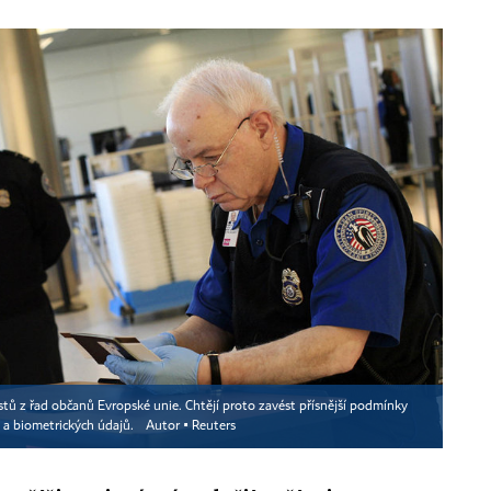
istů z řad občanů Evropské unie. Chtějí proto zavést přísnější podmínky
ů a biometrických údajů.
Autor ▪
Reuters