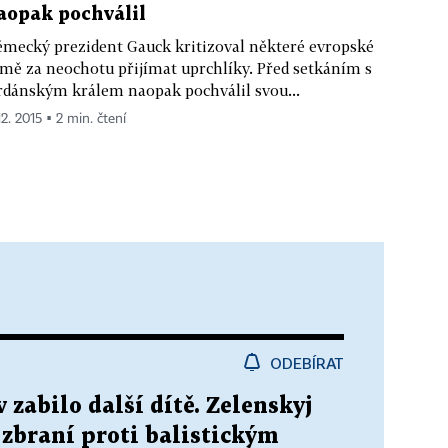
aopak pochválil
mecký prezident Gauck kritizoval některé evropské
mě za neochotu přijímat uprchlíky. Před setkáním s
rdánským králem naopak pochválil svou...
12. 2015 ▪ 2 min. čtení
ODEBÍRAT
 zabilo další dítě. Zelenskyj
 zbraní proti balistickým