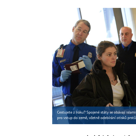
Cestujete z Iráku? Spojené státy se obávají islam
pro vstup do země, včetně odebírání otisků prst