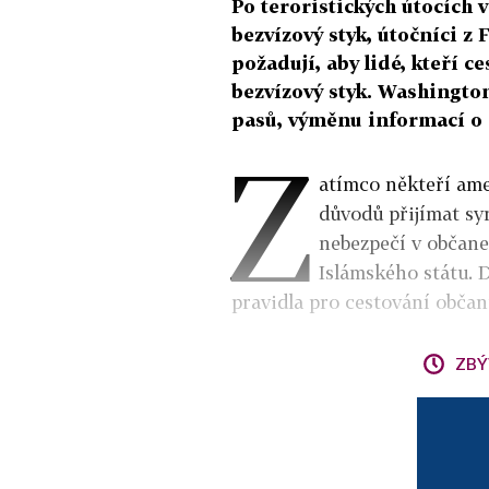
Po teroristických útocích v
bezvízový styk, útočníci z 
požadují, aby lidé, kteří c
bezvízový styk. Washingto
pasů, výměnu informací o c
Z
atímco někteří ame
důvodů přijímat syr
nebezpečí v občanec
Islámského státu.
pravidla pro cestování občan
ZBÝ