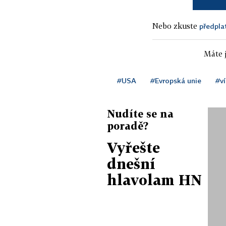
Nebo zkuste
předpla
Máte j
#USA
#Evropská unie
#ví
Nudíte se na
poradě?
Vyřešte
dnešní
hlavolam HN