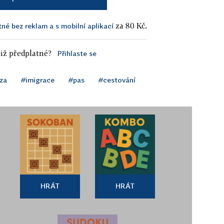
za 80 Kč.
tné bez reklam a s mobilní aplikací
iž předplatné?
Přihlaste se
za
#imigrace
#pas
#cestování
HRÁT
HRÁT