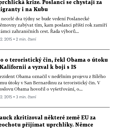
prchlická krize. Poslanci se chystají za
igranty i na Kubu
 necelé dva týdny se bude vedení Poslanecké
ěmovny zabývat tím, kam poslanci příští rok zamíří
rámci zahraničních cest. Řada výborů...
12. 2015 ▪ 2 min. čtení
lo o teroristický čin, řekl Obama o útoku
 Kalifornii a vyzval k boji s IS
ezident Obama označil v nedělním projevu z Bílého
mu útoky v San Bernardinu za teroristický čin. V
oslovu Obama hovořil o vyšetřování, o...
12. 2015 ▪ 3 min. čtení
auck zkritizoval některé země EU za
eochotu přijímat uprchlíky. Němce