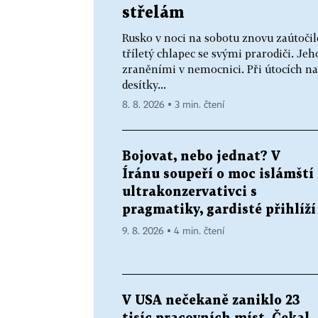
střelám
Rusko v noci na sobotu znovu zaútočilo
tříletý chlapec se svými prarodiči. Jeho
zraněními v nemocnici. Při útocích na
desítky...
8. 8. 2026 ▪ 3 min. čtení
Bojovat, nebo jednat? V
Íránu soupeří o moc islámští
ultrakonzervativci s
pragmatiky, gardisté přihlíží
9. 8. 2026 ▪ 4 min. čtení
V USA nečekaně zaniklo 23