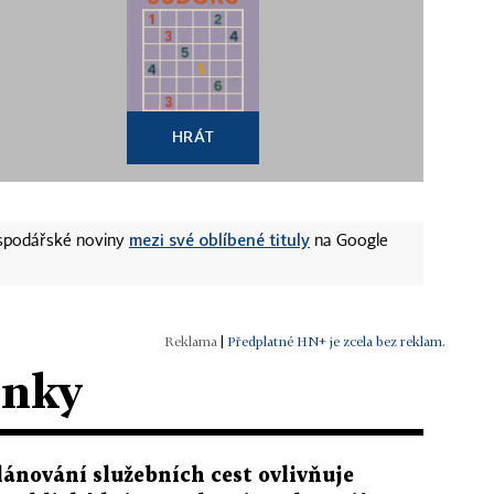
HRÁT
mezi své oblíbené tituly
ospodářské noviny
na Google
|
Předplatné HN+ je zcela bez reklam.
ánky
lánování služebních cest ovlivňuje