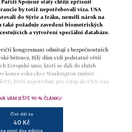
 Paříži Spojené státy chtějí zpřísnit
Francie by totiž nepotřebovali víza. USA
estovali do Sýrie a Iráku, neměli nárok na
n také požaduje zavedení biometrických
estujících a vytvoření speciální databáze.
ričtí kongresmani odmítají z bezpečnostních
ské běžence, Bílý dům vidí podstatně větší
h Evropské unie, kteří se dali do služeb
 Do konce roku chce Washington změnit
ů EU, kteří nepotřebují pro vstup do USA víza.
VÁ VÁM JEŠTĚ 90 % ČLÁNKU
Číst dál za
40 Kč
na první dva měsíce