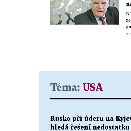
n
Ně
ze
jo
7. 
Téma:
USA
Rusko při úderu na Kyjev
hledá řešení nedostatku