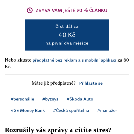
ZBÝVÁ VÁM JEŠTĚ 90 % ČLÁNKU
Číst dál za
40 Kč
na první dva měsíce
Nebo zkuste
za 80
předplatné bez reklam a s mobilní aplikací
Kč.
Máte již předplatné?
Přihlaste se
#personálie
#byznys
#Škoda Auto
#GE Money Bank
#Česká spořitelna
#manažer
Rozrušily vás zprávy a cítíte stres?