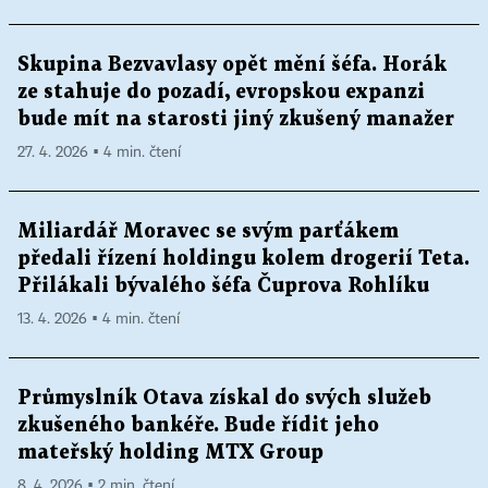
Skupina Bezvavlasy opět mění šéfa. Horák
ze stahuje do pozadí, evropskou expanzi
bude mít na starosti jiný zkušený manažer
27. 4. 2026 ▪ 4 min. čtení
Miliardář Moravec se svým parťákem
předali řízení holdingu kolem drogerií Teta.
Přilákali bývalého šéfa Čuprova Rohlíku
13. 4. 2026 ▪ 4 min. čtení
Průmyslník Otava získal do svých služeb
zkušeného bankéře. Bude řídit jeho
mateřský holding MTX Group
8. 4. 2026 ▪ 2 min. čtení