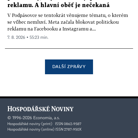
reklamu. A hlavní oběť je nečekaná
V Podpásovce se tentokrát věnujeme tématu, o kterém
se vůbec nemluví. Meta začala blokovat politickou
reklamu na Facebooku a Instagramu a...
7. 8. 2026 ▪ 55:23 min.
DALŠÍ ZPRÁVY
©
1996-2026
Economia, a.s.
Hospodářské noviny (print) ISSN 0862-9587
Hospodářské noviny (online) ISSN 2787-950X