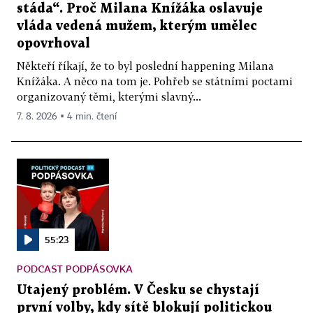
stáda“. Proč Milana Knížáka oslavuje
vláda vedená mužem, kterým umělec
opovrhoval
Někteří říkají, že to byl poslední happening Milana
Knížáka. A něco na tom je. Pohřeb se státními poctami
organizovaný těmi, kterými slavný...
7. 8. 2026 ▪ 4 min. čtení
55:23
PODCAST PODPÁSOVKA
Utajený problém. V Česku se chystají
první volby, kdy sítě blokují politickou