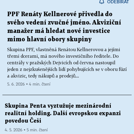
ODEBÍRAT
PPF Renáty Kellnerové přivedla do
svého vedení zvučné jméno. Akviziční
manažer má hledat nové investice
mimo hlavní obory skupiny
Skupina PPF, vlastněná Renátou Kellnerovou a jejími
třemi dcerami, má nového investičního ředitele. Do
centrály v pražských Dejvicích od června nastoupil
jeden z nejzkušenějších lidí pohybujících se v oboru fúzí
a akvizic, tedy nákupů a prodejů...
5. 6. 2026 ▪ 4 min. čtení
Skupina Penta vyztužuje mezinárodní
realitní holding. Další evropskou expanzi
povedou Češi
4. 5. 2026 ▪ 5 min. čtení