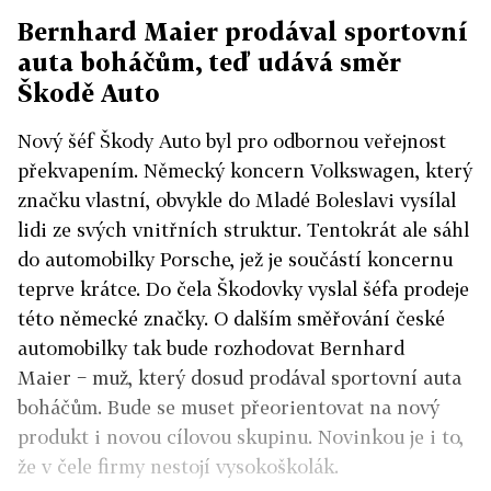
Bernhard Maier prodával sportovní
auta boháčům, teď udává směr
Škodě Auto
Nový šéf Škody Auto byl pro odbornou veřejnost
překvapením. Německý koncern Volkswagen, který
značku vlastní, obvykle do Mladé Boleslavi vysílal
lidi ze svých vnitřních struktur. Tentokrát ale sáhl
do automobilky Porsche, jež je součástí koncernu
teprve krátce. Do čela Škodovky vyslal šéfa prodeje
této německé značky. O dalším směřování české
automobilky tak bude rozhodovat Bernhard
Maier − muž, který dosud prodával sportovní auta
boháčům. Bude se muset přeorientovat na nový
produkt i novou cílovou skupinu. Novinkou je i to,
že v čele firmy nestojí vysokoškolák.