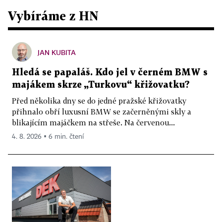
Vybíráme z HN
JAN KUBITA
Hledá se papaláš. Kdo jel v černém BMW s
majákem skrze „Turkovu“ křižovatku?
Před několika dny se do jedné pražské křižovatky
přihnalo obří luxusní BMW se začerněnými skly a
blikajícím majáčkem na střeše. Na červenou...
4. 8. 2026 ▪ 6 min. čtení