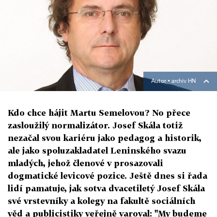
Autor ▪
archiv HN
Kdo chce hájit Martu Semelovou? No přece
zasloužilý normalizátor. Josef Skála totiž
nezačal svou kariéru jako pedagog a historik,
ale jako spoluzakladatel Leninského svazu
mladých, jehož členové v prosazovali
dogmatické levicové pozice. Ještě dnes si řada
lidí pamatuje, jak sotva dvacetiletý Josef Skála
své vrstevníky a kolegy na fakultě sociálních
věd a publicistiky veřejně varoval: "My budeme