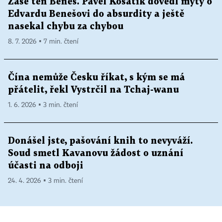
Zase ten Beneš. Pavel Kosatík dovedl mýty o
Edvardu Benešovi do absurdity a ještě
nasekal chybu za chybou
8. 7. 2026 ▪ 7 min. čtení
Čína nemůže Česku říkat, s kým se má
přátelit, řekl Vystrčil na Tchaj-wanu
1. 6. 2026 ▪ 3 min. čtení
Donášel jste, pašování knih to nevyváží.
Soud smetl Kavanovu žádost o uznání
účasti na odboji
24. 4. 2026 ▪ 3 min. čtení