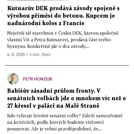
Kutnarův DEK prodává závody spojené s
výrobou příměsí do betonu. Kupcem je
nadnárodní kolos z Francie
Největší síť stavebnin v Česku DEK, kterou společně
vlastní Vít a Petra Kutnarovi, prodává část svého
byznysu. Konkrétně jde o dva závody...
6. 8. 2026 ▪ 3 min. čtení
PETR HONZEJK
Babišův zásadní průlom fronty. V
senátních volbách jde o mnohem víc než o
27 křesel v paláci na Malé Straně
Kdo vyhraje letošní senátní volby? Záleží samozřejmě
na kritériích, podle kterých budeme vítězství
posuzovat. Ale je velmi pravděpodobné, že...