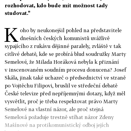
rozhodovat, kdo bude mít možnost tady
studovat."
K
oho by neukonejšil pohled na představitele
dnešních českých komunistů uvážlivě
sypajícího z rukávu dějinné paralely, zvláště v tak
citlivé debatě, kde se probírá blud soudružky Marty
Semelové, že Milada Horáková nebyla k přiznání
v inscenovaném soudním procesu donucena? Josef
Skála, jinak také uchazeč o předsednictví ve straně
po Vojtěchu Filipovi, bruslil ve středeční debatě
České televize před nepříjemnými dotazy, když měl
vysvětlit, proč je třeba respektovat právo Marty
Semelové na vlastní názor, ale proč stejná
Semelová požaduje trestně stíhat názor Zdeny
Mašínové na protikomunistický odboj jejích