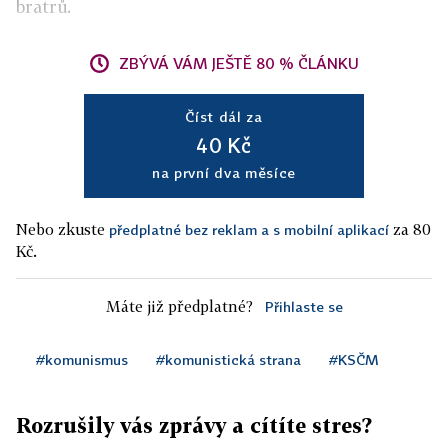
bratrů.
ZBÝVÁ VÁM JEŠTĚ 80 % ČLÁNKU
Číst dál za
40 Kč
na první dva měsíce
Nebo zkuste
za 80
předplatné bez reklam a s mobilní aplikací
Kč.
Máte již předplatné?
Přihlaste se
#komunismus
#komunistická strana
#KSČM
Rozrušily vás zprávy a cítíte stres?