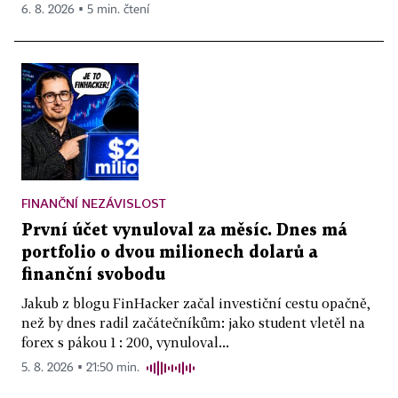
6. 8. 2026 ▪ 5 min. čtení
FINANČNÍ NEZÁVISLOST
První účet vynuloval za měsíc. Dnes má
portfolio o dvou milionech dolarů a
finanční svobodu
Jakub z blogu FinHacker začal investiční cestu opačně,
než by dnes radil začátečníkům: jako student vletěl na
forex s pákou 1 : 200, vynuloval...
5. 8. 2026 ▪ 21:50 min.