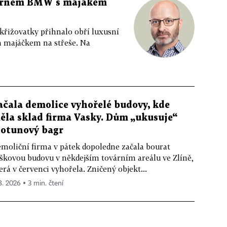
 černém BMW s majákem
 křižovatky přihnalo obří luxusní
m majáčkem na střeše. Na
ačala demolice vyhořelé budovy, kde
ěla sklad firma Vasky. Dům „ukusuje“
totunový bagr
moliční firma v pátek dopoledne začala bourat
škovou budovu v někdejším továrním areálu ve Zlíně,
erá v červenci vyhořela. Zničený objekt...
 8. 2026 ▪ 3 min. čtení