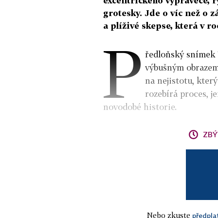
excentrického vypravěče, r
grotesky. Jde o víc než o z
a plíživé skepse, která v r
P
ředloňský snímek 
výbušným obrazem r
na nejistotu, kter
rozebírá proces, j
novodobé historie.
ZBÝ
Nebo zkuste
předpla