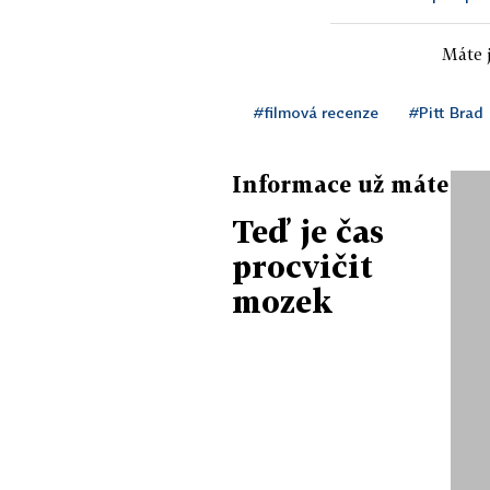
Máte j
#filmová recenze
#Pitt Brad
Informace už máte
Teď je čas
procvičit
mozek