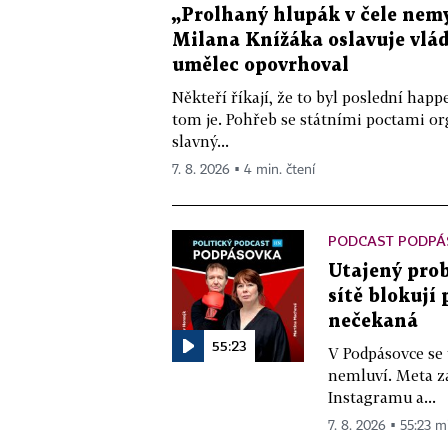
„Prolhaný hlupák v čele nemy
Milana Knížáka oslavuje vlá
umělec opovrhoval
Někteří říkají, že to byl poslední ha
tom je. Pohřeb se státními poctami o
slavný...
7. 8. 2026 ▪ 4 min. čtení
PODCAST PODPÁ
Utajený prob
sítě blokují
nečekaná
55:23
V Podpásovce se
nemluví. Meta z
Instagramu a...
7. 8. 2026 ▪ 55:23 m