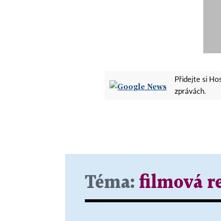
Přidejte si H
zprávách.
Téma:
filmová r