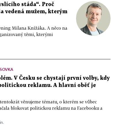
slícího stáda“. Proč
da vedená mužem, kterým
ppening Milana Knížáka. A něco na
rganizovaný těmi, kterými
SOVKA
lém. V Česku se chystají první volby, kdy
 politickou reklamu. A hlavní oběť je
 tentokrát věnujeme tématu, o kterém se vůbec
ačala blokovat politickou reklamu na Facebooku a
in.