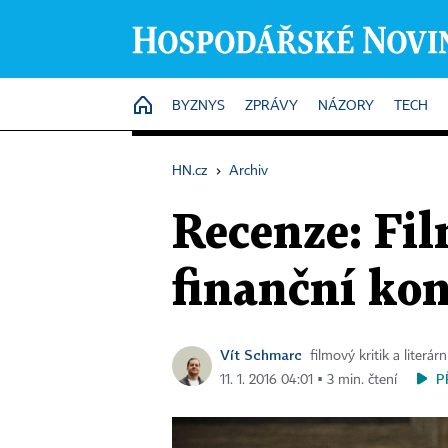
HOME
BYZNYS
ZPRÁVY
NÁZORY
TECH
HN.cz
›
Archiv
Recenze: Fil
finanční kon
Vít Schmarc
filmový kritik a literár
P
11. 1. 2016 04:01 ▪ 3 min. čtení