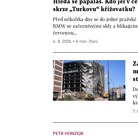
Hledá se papaláš. Kdo jel v
skrze „Turkovu“ křižovatku?
Před několika dny se do jedné pražské
BMW se začerněnými skly a blikající
červenou...
4. 8. 2026 ▪ 6 min. čtení
Z
m
s
De
vý
kt
7.
PETR HONZEJK