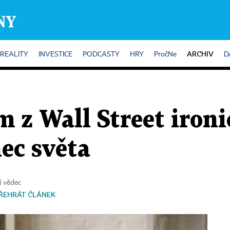
ARCHIV
REALITY
INVESTICE
PODCASTY
HRY
PročNe
D
m z Wall Street iron
ec světa
ní vědec
ŘEHRÁT ČLÁNEK