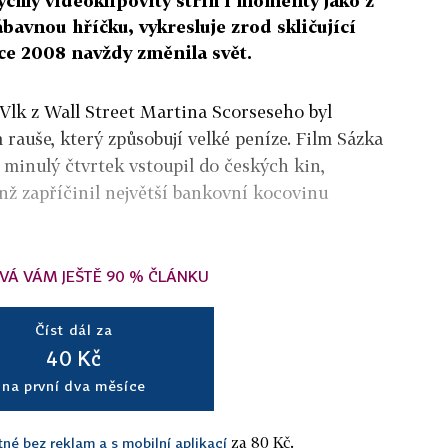
ychlý videoklipovitý střih i momenty jako z
ábavnou hříčku, vykresluje zrod skličující
oce 2008 navždy změnila svět.
Vlk z Wall Street Martina Scorseseho byl
auše, který způsobují velké peníze. Film Sázka
ý minulý čtvrtek vstoupil do českých kin,
enž zapříčinil největší bankovní kocovinu
VÁ VÁM JEŠTĚ 90 % ČLÁNKU
Číst dál za
40 Kč
na první dva měsíce
za 80 Kč.
tné bez reklam a s mobilní aplikací