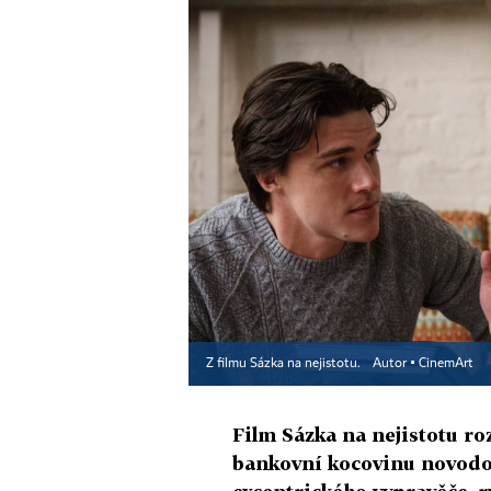
Z filmu Sázka na nejistotu.
Autor ▪
CinemArt
Film Sázka na nejistotu roz
bankovní kocovinu novodob