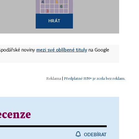
HRÁT
mezi své oblíbené tituly
ospodářské noviny
na Google
|
Předplatné HN+ je zcela bez reklam.
ecenze
ODEBÍRAT