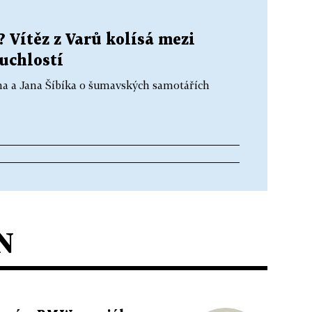
? Vítěz z Varů kolísá mezi
uchlostí
ána a Jana Šíbíka o šumavských samotářích
N