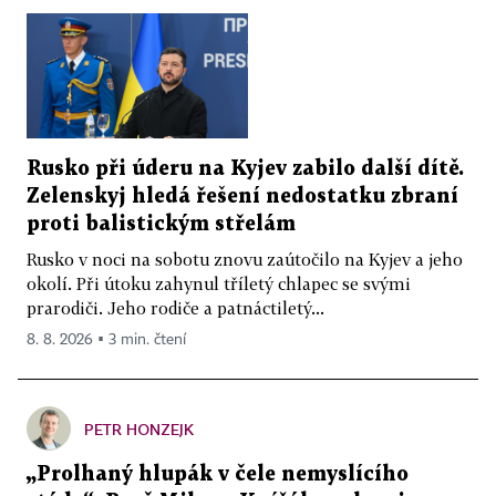
Rusko při úderu na Kyjev zabilo další dítě.
Zelenskyj hledá řešení nedostatku zbraní
proti balistickým střelám
Rusko v noci na sobotu znovu zaútočilo na Kyjev a jeho
okolí. Při útoku zahynul tříletý chlapec se svými
prarodiči. Jeho rodiče a patnáctiletý...
8. 8. 2026 ▪ 3 min. čtení
PETR HONZEJK
„Prolhaný hlupák v čele nemyslícího