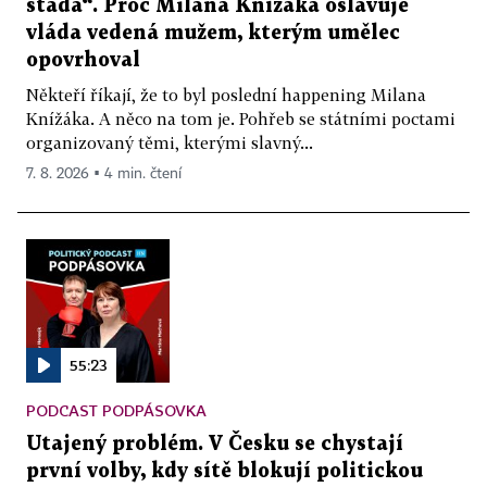
stáda“. Proč Milana Knížáka oslavuje
vláda vedená mužem, kterým umělec
opovrhoval
Někteří říkají, že to byl poslední happening Milana
Knížáka. A něco na tom je. Pohřeb se státními poctami
organizovaný těmi, kterými slavný...
7. 8. 2026 ▪ 4 min. čtení
55:23
PODCAST PODPÁSOVKA
Utajený problém. V Česku se chystají
první volby, kdy sítě blokují politickou