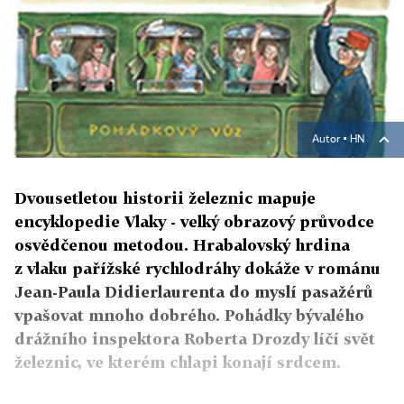
Autor ▪
HN
Dvousetletou historii železnic mapuje
encyklopedie Vlaky - velký obrazový průvodce
osvědčenou metodou. Hrabalovský hrdina
z vlaku pařížské rychlodráhy dokáže v románu
Jean-Paula Didierlaurenta do myslí pasažérů
vpašovat mnoho dobrého. Pohádky bývalého
drážního inspektora Roberta Drozdy líčí svět
železnic, ve kterém chlapi konají srdcem.