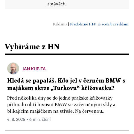
zprávách.
|
Předplatné HN+ je zcela bez reklam.
Vybíráme z HN
JAN KUBITA
Hledá se papaláš. Kdo jel v černém BMW s
majákem skrze „Turkovu“ křižovatku?
Před několika dny se do jedné pražské křižovatky
přihnalo obří luxusní BMW se začerněnými skly a
blikajícím majáčkem na střeše. Na červenou...
4. 8. 2026 ▪ 6 min. čtení