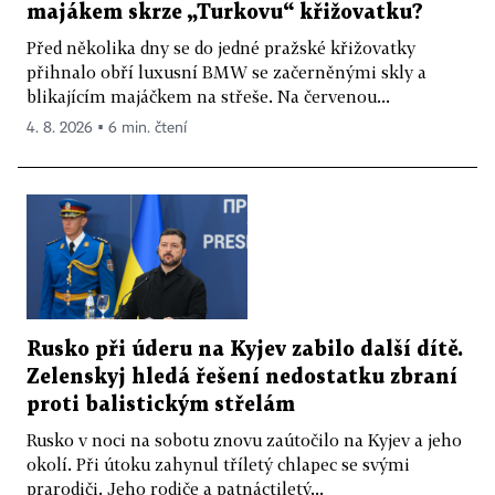
majákem skrze „Turkovu“ křižovatku?
Před několika dny se do jedné pražské křižovatky
přihnalo obří luxusní BMW se začerněnými skly a
blikajícím majáčkem na střeše. Na červenou...
4. 8. 2026 ▪ 6 min. čtení
Rusko při úderu na Kyjev zabilo další dítě.
Zelenskyj hledá řešení nedostatku zbraní
proti balistickým střelám
Rusko v noci na sobotu znovu zaútočilo na Kyjev a jeho
okolí. Při útoku zahynul tříletý chlapec se svými
prarodiči. Jeho rodiče a patnáctiletý...