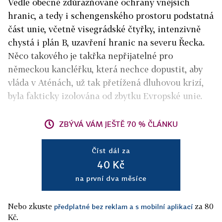
Vedle obecně zdůrazňované ochrany vnějších
hranic, a tedy i schengenského prostoru podstatná
část unie, včetně visegrádské čtyřky, intenzivně
chystá i plán B, uzavření hranic na severu Řecka.
Něco takového je takřka nepřijatelné pro
německou kancléřku, která nechce dopustit, aby
vláda v Aténách, už tak přetížená dluhovou krizí,
byla fakticky izolována od zbytku Evropské unie.
ZBÝVÁ VÁM JEŠTĚ 70 % ČLÁNKU
Číst dál za
40 Kč
na první dva měsíce
Nebo zkuste
za 80
předplatné bez reklam a s mobilní aplikací
Kč.