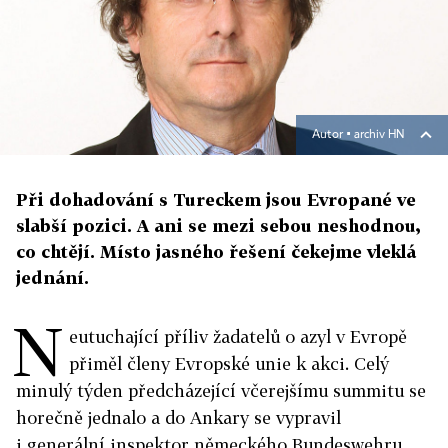
Autor ▪
archiv HN
Při dohadování s Tureckem jsou Evropané ve
slabší pozici. A ani se mezi sebou neshodnou,
co chtějí. Místo jasného řešení čekejme vleklá
jednání.
N
eutuchající příliv žadatelů o azyl v Evropě
přiměl členy Evropské unie k akci. Celý
minulý týden předcházející včerejšímu summitu se
horečně jednalo a do Ankary se vypravil
i generální inspektor německého Bundeswehru.