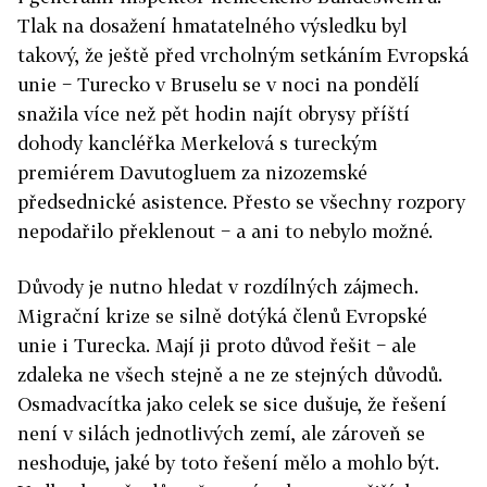
Tlak na dosažení hmatatelného výsledku byl
takový, že ještě před vrcholným setkáním Evropská
unie − Turecko v Bruselu se v noci na pondělí
snažila více než pět hodin najít obrysy příští
dohody kancléřka Merkelová s tureckým
premiérem Davutogluem za nizozemské
předsednické asistence. Přesto se všechny rozpory
nepodařilo překlenout − a ani to nebylo možné.
Důvody je nutno hledat v rozdílných zájmech.
Migrační krize se silně dotýká členů Evropské
unie i Turecka. Mají ji proto důvod řešit − ale
zdaleka ne všech stejně a ne ze stejných důvodů.
Osmadvacítka jako celek se sice dušuje, že řešení
není v silách jednotlivých zemí, ale zároveň se
neshoduje, jaké by toto řešení mělo a mohlo být.