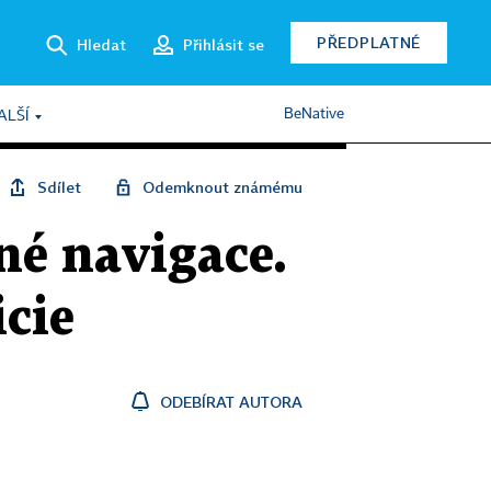
PŘEDPLATNÉ
Hledat
Přihlásit se
BeNative
ALŠÍ
Sdílet
Odemknout známému
né navigace.
icie
ODEBÍRAT AUTORA