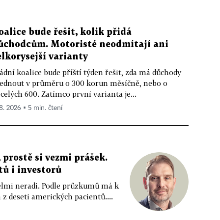
oalice bude řešit, kolik přidá
ůchodcům. Motoristé neodmítají ani
elkorysejší varianty
ádní koalice bude příští týden řešit, zda má důchody
ednout v průměru o 300 korun měsíčně, nebo o
celých 600. Zatímco první varianta je...
 8. 2026 ▪ 5 min. čtení
 prostě si vezmi prášek.
tů i investorů
 velmi neradi. Podle průzkumů má k
z deseti amerických pacientů....