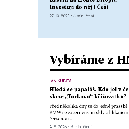
Rusům na frontě zatopit.
Investují do něj i Češi
27. 10. 2025 ▪ 6 min. čtení
Vybíráme z H
JAN KUBITA
Hledá se papaláš. Kdo jel v
skrze „Turkovu“ křižovatku?
Před několika dny se do jedné pražské
BMW se začerněnými skly a blikající
červenou...
4. 8. 2026 ▪ 6 min. čtení