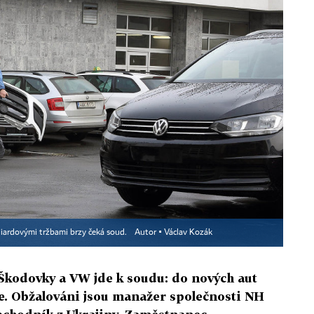
liardovými tržbami brzy čeká soud.
Autor ▪
Václav Kozák
Škodovky a VW jde k soudu: do nových aut
. Obžalováni jsou manažer společnosti NH