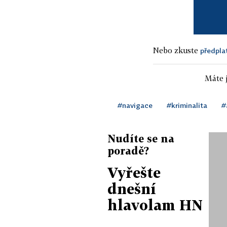
Nebo zkuste
předpla
Máte j
#navigace
#kriminalita
#
Nudíte se na
poradě?
Vyřešte
dnešní
hlavolam HN