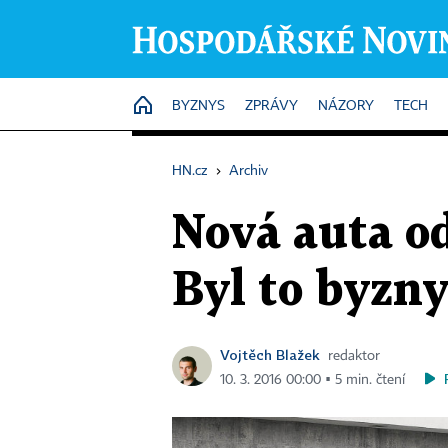
HOME
BYZNYS
ZPRÁVY
NÁZORY
TECH
HN.cz
›
Archiv
Nová auta o
Byl to byzny
Vojtěch Blažek
redaktor
10. 3. 2016 00:00 ▪ 5 min. čtení