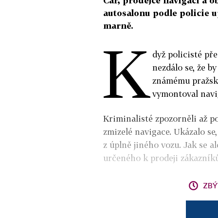
Car, prodejce navigací a 
autosalonu podle policie up
marně.
K
dyž policisté př
nezdálo se, že by
známému pražské
vymontoval navi
Kriminalisté zpozorněli až po
zmizelé navigace. Ukázalo se,
z úplně jiného vozu. Jak se a
určeného k prodeji zákazní
ZBÝ