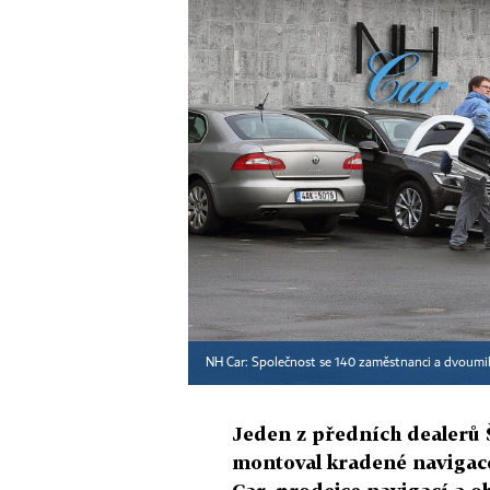
NH Car: Společnost se 140 zaměstnanci a dvoumi
Jeden z předních dealerů 
montoval kradené navigace