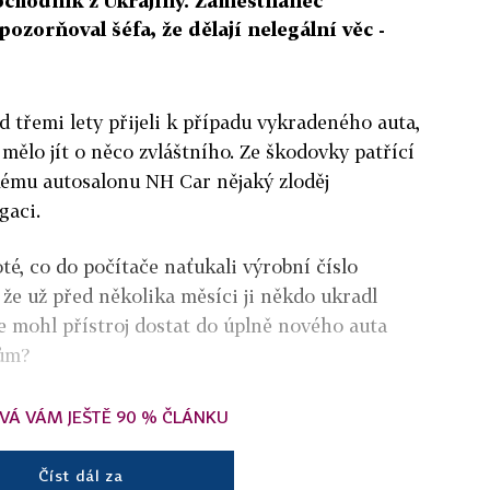
obchodník z Ukrajiny. Zaměstnanec
ozorňoval šéfa, že dělají nelegální věc -
ed třemi lety přijeli k případu vykradeného auta,
 mělo jít o něco zvláštního. Ze škodovky patřící
mu autosalonu NH Car nějaký zloděj
gaci.
té, co do počítače naťukali výrobní číslo
 že už před několika měsíci ji někdo ukradl
le mohl přístroj dostat do úplně nového auta
kům?
VÁ VÁM JEŠTĚ 90 % ČLÁNKU
Číst dál za