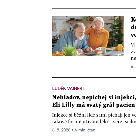
K
d
v
Vl
zv
ne
6.
LUDĚK VAINERT
Nehladov, nepíchej si injekci,
Eli Lilly má svatý grál pacien
Injekce si běžní lidé sami píchají jen
takové formě užívání léků averzi sedm 
6. 8. 2026 ▪ 4 min. čtení