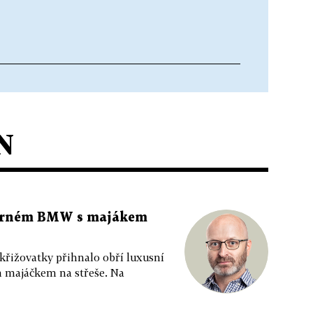
N
 černém BMW s majákem
 křižovatky přihnalo obří luxusní
m majáčkem na střeše. Na