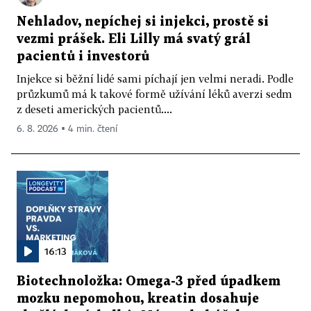
Nehladov, nepíchej si injekci, prostě si
vezmi prášek. Eli Lilly má svatý grál
pacientů i investorů
Injekce si běžní lidé sami píchají jen velmi neradi. Podle
průzkumů má k takové formě užívání léků averzi sedm
z deseti amerických pacientů....
6. 8. 2026 ▪ 4 min. čtení
16:13
Biotechnoložka: Omega-3 před úpadkem
mozku nepomohou, kreatin dosahuje