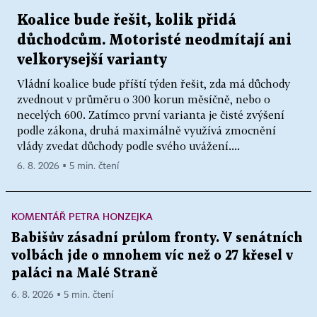
Koalice bude řešit, kolik přidá
důchodcům. Motoristé neodmítají ani
velkorysejší varianty
Vládní koalice bude příští týden řešit, zda má důchody
zvednout v průměru o 300 korun měsíčně, nebo o
necelých 600. Zatímco první varianta je čisté zvýšení
podle zákona, druhá maximálně využívá zmocnění
vlády zvedat důchody podle svého uvážení....
6. 8. 2026 ▪ 5 min. čtení
KOMENTÁŘ PETRA HONZEJKA
Babišův zásadní průlom fronty. V senátních
volbách jde o mnohem víc než o 27 křesel v
paláci na Malé Straně
6. 8. 2026 ▪ 5 min. čtení