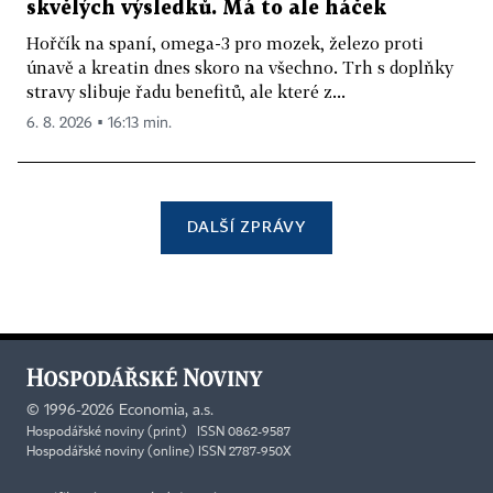
skvělých výsledků. Má to ale háček
Hořčík na spaní, omega-3 pro mozek, železo proti
únavě a kreatin dnes skoro na všechno. Trh s doplňky
stravy slibuje řadu benefitů, ale které z...
6. 8. 2026 ▪ 16:13 min.
DALŠÍ ZPRÁVY
©
1996-2026
Economia, a.s.
Hospodářské noviny (print) ISSN 0862-9587
Hospodářské noviny (online) ISSN 2787-950X