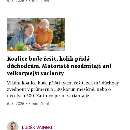
4. 8. 2026 ▪ 6 min. čtení
Koalice bude řešit, kolik přidá
důchodcům. Motoristé neodmítají ani
velkorysejší varianty
Vládní koalice bude příští týden řešit, zda má důchody
zvednout v průměru o 300 korun měsíčně, nebo o
necelých 600. Zatímco první varianta je...
6. 8. 2026 ▪ 5 min. čtení
LUDĚK VAINERT