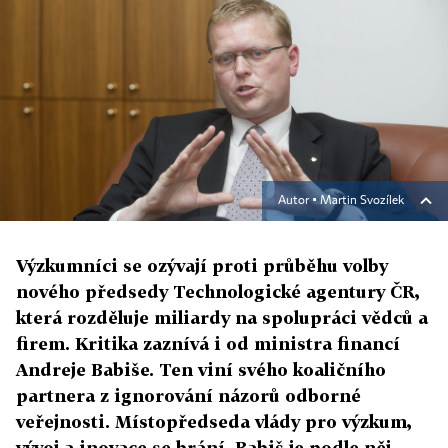
Autor ▪
Martin Svozílek
Výzkumníci se ozývají proti průběhu volby
nového předsedy Technologické agentury ČR,
která rozděluje miliardy na spolupráci vědců a
firem. Kritika zaznívá i od ministra financí
Andreje Babiše. Ten viní svého koaličního
partnera z ignorování názorů odborné
veřejnosti. Místopředseda vlády pro výzkum,
vývoj a inovace se brání, Babiš je podle něj