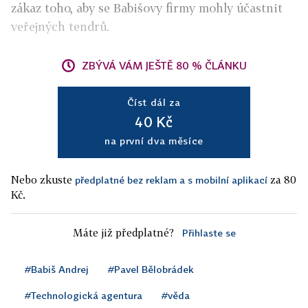
zákaz toho, aby se Babišovy firmy mohly účastnit
veřejných tendrů.
ZBÝVÁ VÁM JEŠTĚ 80 % ČLÁNKU
Číst dál za
40 Kč
na první dva měsíce
Nebo zkuste
za 80
předplatné bez reklam a s mobilní aplikací
Kč.
Máte již předplatné?
Přihlaste se
#Babiš Andrej
#Pavel Bělobrádek
#Technologická agentura
#věda