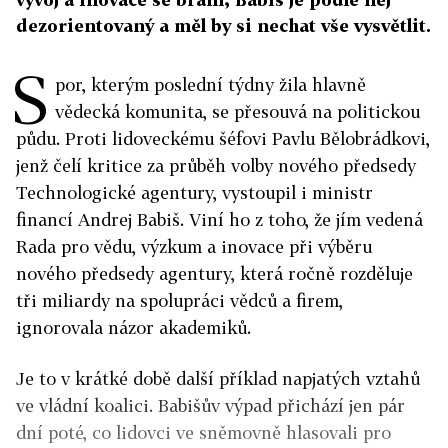
dezorientovaný a měl by si nechat vše vysvětlit.
S
por, kterým poslední týdny žila hlavně
vědecká komunita, se přesouvá na politickou
půdu. Proti lidoveckému šéfovi Pavlu Bělobrádkovi,
jenž čelí kritice za průběh volby nového předsedy
Technologické agentury, vystoupil i ministr
financí Andrej Babiš. Viní ho z toho, že jím vedená
Rada pro vědu, výzkum a inovace při výběru
nového předsedy agentury, která ročně rozděluje
tři miliardy na spolupráci vědců a firem,
ignorovala názor akademiků.
Je to v krátké době další příklad napjatých vztahů
ve vládní koalici. Babišův výpad přichází jen pár
dní poté, co lidovci ve sněmovně hlasovali pro