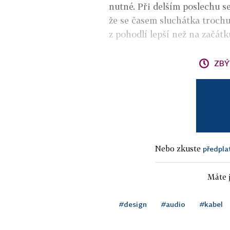
nutné. Při delším poslechu se
že se časem sluchátka trochu
z pohodlí lepší než na začátk
ZBÝ
Nebo zkuste
předpla
Máte j
#design
#audio
#kabel