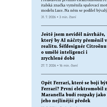
italská značka vyměnila spalovací mot
modelu Luce. Na něm se podílel bývalý 
31. 7. 2026 ▪ 3 min. čtení
Ještě jsem neviděl návrháře,
který by AI náčrty přeměnil v
realitu. Šéfdesignér Citroënu
o umělé inteligenci i
zrychlené době
27. 7. 2026 ▪ 16 min. čtení
Opět Ferrari, které se bojí bý
Ferrari? První elektromobil z
Maranella budí rozpaky jako
jeho nejlínější předek