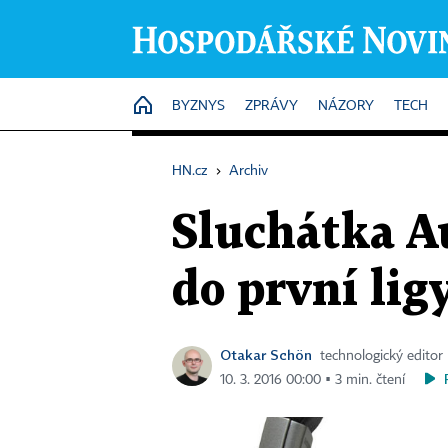
HOME
BYZNYS
ZPRÁVY
NÁZORY
TECH
HN.cz
›
Archiv
Sluchátka A
do první lig
Otakar Schön
technologický editor
10. 3. 2016 00:00 ▪ 3 min. čtení