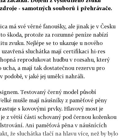
 na začátku. Dojem z výsledného zvuku
 zdroje - samotných souborů i přehrávače.
ca má své věrné fanoušky, ale jinak je v Česku
to škoda, protože za rozumné peníze nabízí
itu zvuku. Nejlépe se to ukazuje u nového
uzavřená sluchátka mají certifikaci hi-res
schopná reprodukovat hudbu v rozsahu, který
 ucha, a mají tak dostatečnou rezervu pro
 podobě, v jaké jej umělci nahráli.
signem. Testovaný černý model působí
Velké mušle mají náušníky z paměťové pěny
trastuje s kovovými prvky. Hlavový most je
je z větší části schovaný pod černou koženkou
strování. Ani paměťová pěna v náušnících
kt, že sluchátka tlačí na hlavu více, než by bylo