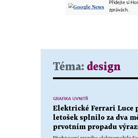
Přidejte si H
zprávách.
Téma:
design
GRAFIKA UVNITŘ
Elektrické Ferrari Luce 
letošek splnilo za dva m
prvotním propadu výrazn
Představení prvního elektromobilu Ferr