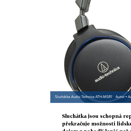
Sluchátka Audio Technica ATH-MSR7
Autor ▪
A
Sluchátka jsou schopná re
překračuje možnosti lidské