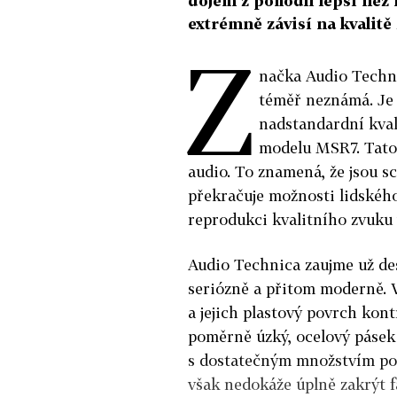
dojem z pohodlí lepší než
extrémně závisí na kvalitě
Z
načka Audio Techni
téměř neznámá. Je 
nadstandardní kval
modelu MSR7. Tato 
audio. To znamená, že jsou 
překračuje možnosti lidského
reprodukci kvalitního zvuku v
Audio Technica zaujme už de
seriózně a přitom moderně. 
a jejich plastový povrch kon
poměrně úzký, ocelový pásek 
s dostatečným množstvím pol
však nedokáže úplně zakrýt fa