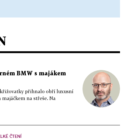
N
 černém BMW s majákem
 křižovatky přihnalo obří luxusní
m majáčkem na střeše. Na
LKÉ ČTENÍ