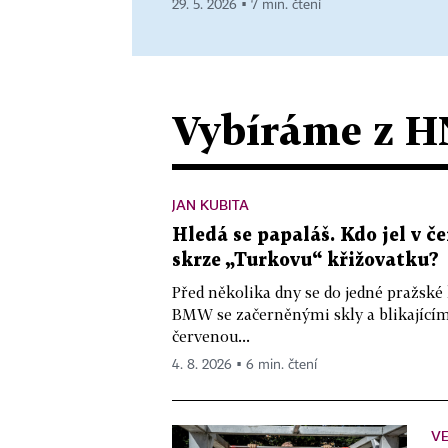
29. 5. 2026 ▪ 7 min. čtení
Vybíráme z H
JAN KUBITA
Hledá se papaláš. Kdo jel v
skrze „Turkovu“ křižovatku?
Před několika dny se do jedné pražské
BMW se začerněnými skly a blikající
červenou...
4. 8. 2026 ▪ 6 min. čtení
VE