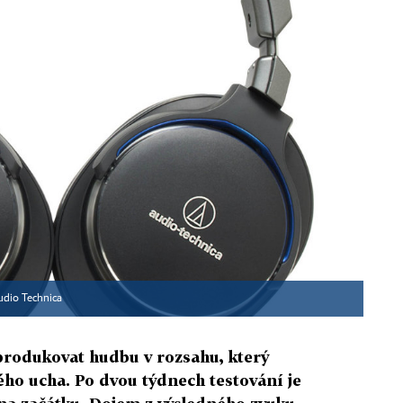
udio Technica
produkovat hudbu v rozsahu, který
ho ucha. Po dvou týdnech testování je