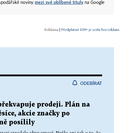
mezi své oblíbené tituly
ospodářské noviny
na Google
|
Předplatné HN+ je zcela bez reklam.
ODEBÍRAT
překvapuje prodeji. Plán na
ěsíce, akcie značky po
ě posílily
ari vyvolalo vlnu emocí. Nešlo ani tak o to, že