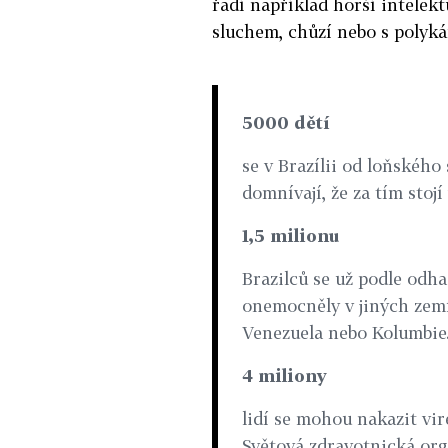
řadí například horší intelekt
sluchem, chůzí nebo s polyk
5000 dětí
se v Brazílii od loňského
domnívají, že za tím stojí
1,5 milionu
Brazilců se už podle odha
onemocněly v jiných zemí
Venezuela nebo Kolumbie
4 miliony
lidí se mohou nakazit vi
Světová zdravotnická or