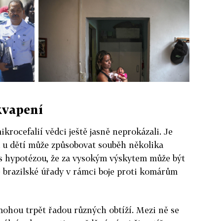
kvapení
ikrocefalií vědci ještě jasně neprokázali. Je
 u dětí může způsobovat souběh několika
í s hypotézou, že za vysokým výskytem může být
ré brazilské úřady v rámci boje proti komárům
mohou trpět řadou různých obtíží. Mezi ně se