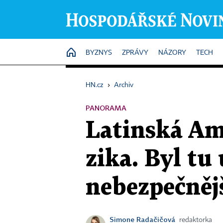
HOME
BYZNYS
ZPRÁVY
NÁZORY
TECH
HN.cz
›
Archiv
PANORAMA
Latinská Am
zika. Byl tu 
nebezpečněj
Simone Radačičová
redaktorka