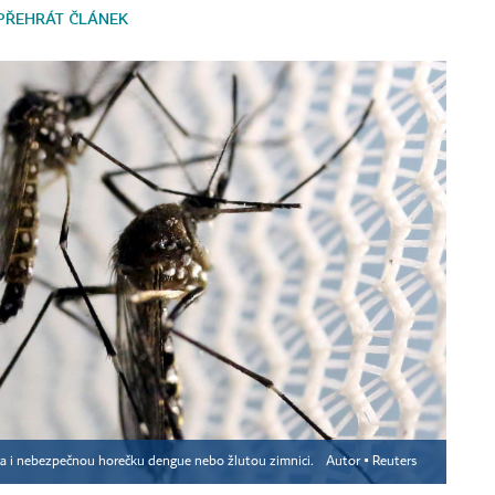
PŘEHRÁT ČLÁNEK
ka i nebezpečnou horečku dengue nebo žlutou zimnici.
Autor ▪
Reuters