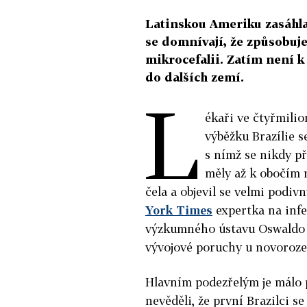
Latinskou Ameriku zasáhla
se domnívají, že způsobuje
mikrocefalii. Zatím není k 
do dalších zemí.
L
ékaři ve čtyřmil
výběžku Brazílie s
s nímž se nikdy př
měly až k obočím 
čela a objevil se velmi podiv
York Times
expertka na infe
výzkumného ústavu Oswaldo C
vývojové poruchy u novorozeň
Hlavním podezřelým je málo p
nevěděli, že první Brazilci se