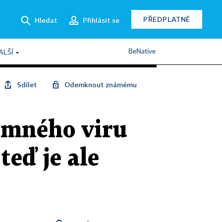
PŘEDPLATNÉ
Hledat
Přihlásit se
BeNative
ALŠÍ
Sdílet
Odemknout známému
jemného viru
teď je ale