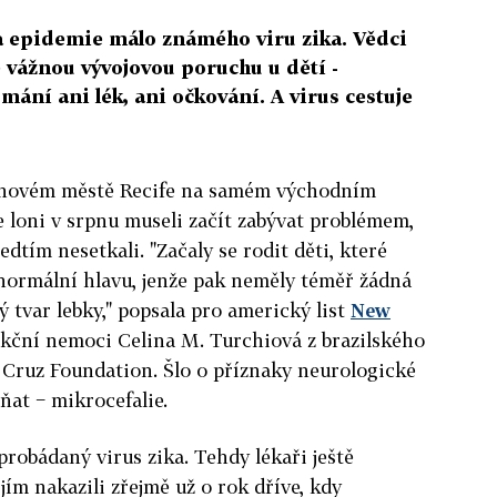
 epidemie málo známého viru zika. Vědci
 vážnou vývojovou poruchu u dětí -
mání ani lék, ani očkování. A virus cestuje
ionovém městě Recife na samém východním
e loni v srpnu museli začít zabývat problémem,
edtím nesetkali. "Začaly se rodit děti, které
normální hlavu, jenže pak neměly téměř žádná
ný tvar lebky," popsala pro americký list
New
kční nemoci Celina M. Turchiová z brazilského
ruz Foundation. Šlo o příznaky neurologické
at − mikrocefalie.
robádaný virus zika. Tehdy lékaři ještě
 jím nakazili zřejmě už o rok dříve, kdy