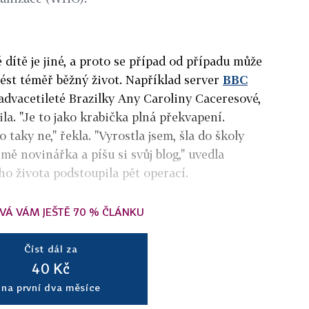
é dítě je jiné, a proto se případ od případu může
vést téměř běžný život. Například server
BBC
advacetileté Brazilky Any Caroliny Caceresové,
ila. "Je to jako krabička plná překvapení.
taky ne," řekla. "Vyrostla jsem, šla do školy
 mě novinářka a píšu si svůj blog," uvedla
o života podstoupila pět operací.
VÁ VÁM JEŠTĚ 70 % ČLÁNKU
Číst dál za
40 Kč
na první dva měsíce