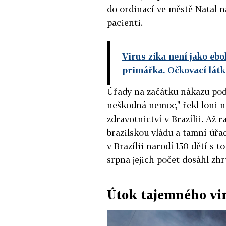
do ordinací ve městě Natal na
pacienti.
Virus zika není jako ebo
primářka. Očkovací látka
Úřady na začátku nákazu podc
neškodná nemoc," řekl loni n
zdravotnictví v Brazílii. Až 
brazilskou vládu a tamní úřa
v Brazílii narodí 150 dětí s 
srpna jejich počet dosáhl zhru
Útok tajemného vi