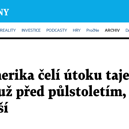
ARCHIV
REALITY
INVESTICE
PODCASTY
HRY
PročNe
D
erika čelí útoku ta
už před půlstoletím, 
ší