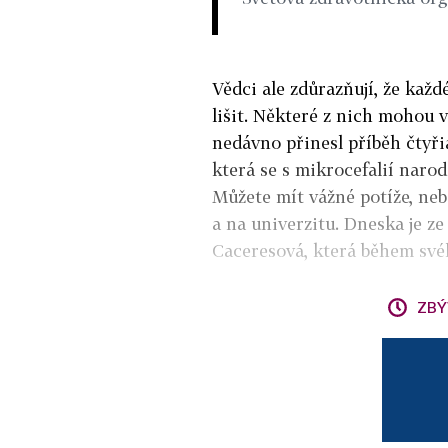
Vědci ale zdůrazňují, že každ
lišit. Některé z nich mohou 
nedávno přinesl příběh čtyři
která se s mikrocefalií narod
Můžete mít vážné potíže, nebo 
a na univerzitu. Dneska je ze
Caceresová, která během svéh
ZBÝ