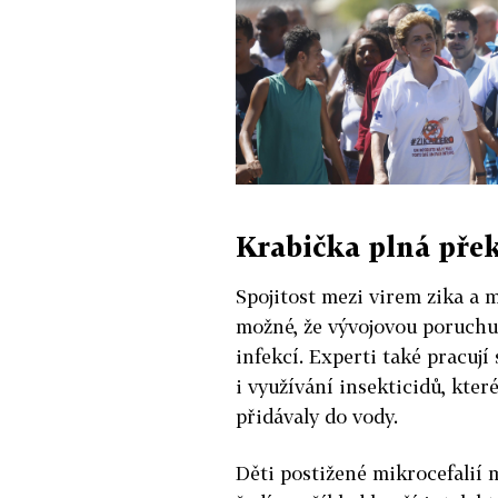
Krabička plná pře
Spojitost mezi virem zika a m
možné, že vývojovou poruchu
infekcí. Experti také pracuj
i využívání insekticidů, kte
přidávaly do vody.
Děti postižené mikrocefalií 