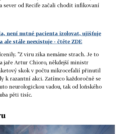
 sever od Recife začali chodit infikovaní
la, není nutné pacienta izolovat, ujišťuje
 ale stále neexistuje
- čtěte ZDE
enily. "Z viru zika nemáme strach. Je to
a jaře Artur Chioro, někdejší ministr
raketový skok v počtu mikrocefalií přinutil
dy k razantní akci. Zatímco každoročně se
touto neurologickou vadou, tak od loňského
ba pěti tisíc.
ru