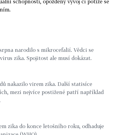
uální schopnosti, opožděný vývoj či potíže se
áním.
 srpna narodilo s mikrocefalií. Vědci se
 virus zika. Spojitost ale musí dokázat.
dů nakazilo virem zika. Další statisíce
ch, mezi nejvíce postižené patří například
.
rem zika do konce letošního roku, odhaduje
ganizace (WHO).