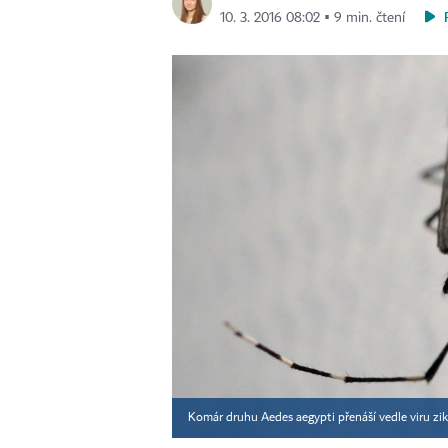
10. 3. 2016 08:02 ▪ 9 min. čtení
Komár druhu Aedes aegypti přenáší vedle viru zi