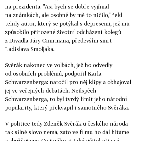
na prezidenta. "Asi bych se dobře vyjímal
na známkách, ale osobně by mě to ničilo," řekl
tehdy autor, který se potýkal s depresemi, jež mu
způsobilo přirozené životní odcházení kolegů
z Divadla Járy Cimrmana, především smrt
Ladislava Smoljaka.
Svěrák nakonec ve volbách, jež ho odvedly
od osobních problémů, podpořil Karla
Schwarzenberga: natočil pro něj klipy a obhajoval
jej ve veřejných debatách. Neúspěch
Schwarzenberga, to byl tvrdý limit jeho národní
popularity, který překvapil i samotného Svěráka.
V politice tedy Zdeněk Svěrák u českého národa
tak silné slovo nemá, zato ve filmu ho dál hltáme
a zbožňujeme. Co jiného si také učitel při své