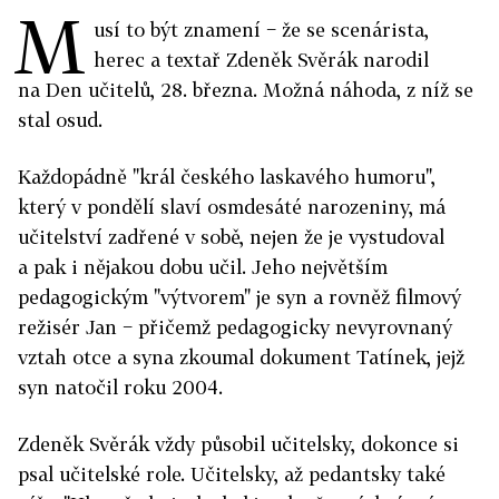
M
usí to být znamení − že se scenárista,
herec a textař Zdeněk Svěrák narodil
na Den učitelů, 28. března. Možná náhoda, z níž se
stal osud.
Každopádně "král českého laskavého humoru",
který v pondělí slaví osmdesáté narozeniny, má
učitelství zadřené v sobě, nejen že je vystudoval
a pak i nějakou dobu učil. Jeho největším
pedagogickým "výtvorem" je syn a rovněž filmový
režisér Jan − přičemž pedagogicky nevyrovnaný
vztah otce a syna zkoumal dokument Tatínek, jejž
syn natočil roku 2004.
Zdeněk Svěrák vždy působil učitelsky, dokonce si
psal učitelské role. Učitelsky, až pedantsky také