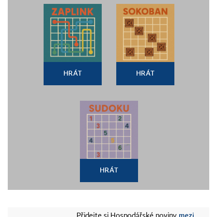
HRÁT
HRÁT
HRÁT
mezi
Přidejte si Hospodářské noviny