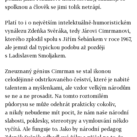
spolknou a člověk se jimi tolik netrápí.
Platí to i o největším intelektuálně-humoristickém
vynálezu Zdeňka Svěráka, tedy Járovi Cimrmanovi,
kterého zplodil spolu s Jiřím Šebánkem v roce 1967,
ale jemuž dal typickou podobu až později
s Ladislavem Smoljakem.
Zneuznaný génius Cimrman se stal ikonou
celodějinně odstrkovaného češství, které je nabité
talentem a myšlenkami, ale vzdor velkým národům
se ne a ne prosadit. Na tomto roztomilém
půdorysu se může odehrát prakticky cokoliv,
a nikdy nebudeme mít pocit, že nám naše národní
slabosti, poklesky, stereotypy a vymlouvání někdo
vyčítá. Ale funguje to. Jako by národní pedagog