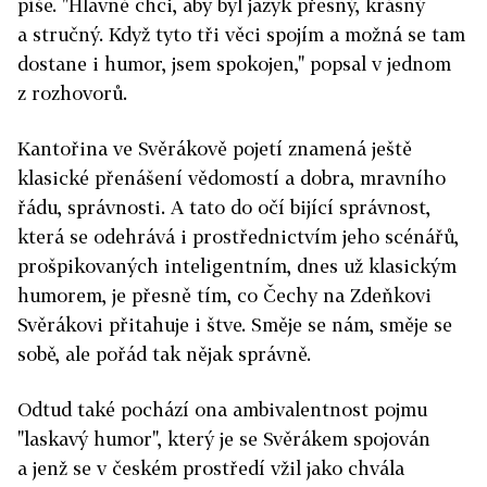
píše. "Hlavně chci, aby byl jazyk přesný, krásný
a stručný. Když tyto tři věci spojím a možná se tam
dostane i humor, jsem spokojen," popsal v jednom
z rozhovorů.
Kantořina ve Svěrákově pojetí znamená ještě
klasické přenášení vědomostí a dobra, mravního
řádu, správnosti. A tato do očí bijící správnost,
která se odehrává i prostřednictvím jeho scénářů,
prošpikovaných inteligentním, dnes už klasickým
humorem, je přesně tím, co Čechy na Zdeňkovi
Svěrákovi přitahuje i štve. Směje se nám, směje se
sobě, ale pořád tak nějak správně.
Odtud také pochází ona ambivalentnost pojmu
"laskavý humor", který je se Svěrákem spojován
a jenž se v českém prostředí vžil jako chvála