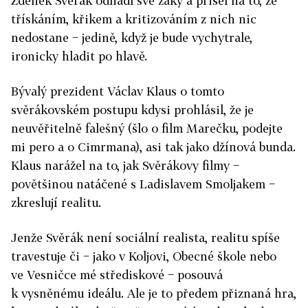
Zdeněk Svěrák odhadl své žáky a přišel na to, že
třískáním, křikem a kritizováním z nich nic
nedostane − jedině, když je bude vychytrale,
ironicky hladit po hlavě.
Bývalý prezident Václav Klaus o tomto
svěrákovském postupu kdysi prohlásil, že je
neuvěřitelně falešný (šlo o film Marečku, podejte
mi pero a o Cimrmana), asi tak jako džínová bunda.
Klaus narážel na to, jak Svěrákovy filmy −
povětšinou natáčené s Ladislavem Smoljakem −
zkreslují realitu.
Jenže Svěrák není sociální realista, realitu spíše
travestuje či − jako v Koljovi, Obecné škole nebo
ve Vesničce mé střediskové − posouvá
k vysněnému ideálu. Ale je to předem přiznaná hra,