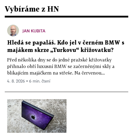
Vybíráme z HN
JAN KUBITA
Hledá se papaláš. Kdo jel v černém BMW s
majákem skrze „Turkovu“ křižovatku?
Před několika dny se do jedné pražské křižovatky
přihnalo obří luxusní BMW se začerněnými skly a
blikajícím majáčkem na střeše. Na červenou...
4. 8. 2026 ▪ 6 min. čtení