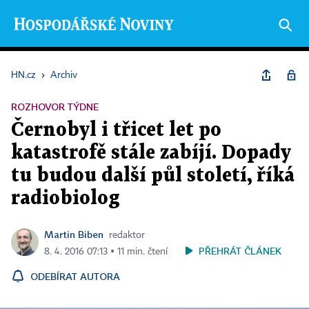
HN.cz
›
Archiv
ROZHOVOR TÝDNE
Černobyl i třicet let po
katastrofě stále zabíjí. Dopady
tu budou další půl století, říká
radiobiolog
Martin Biben
redaktor
PŘEHRÁT ČLÁNEK
8. 4. 2016 07:13 ▪ 11 min. čtení
ODEBÍRAT AUTORA