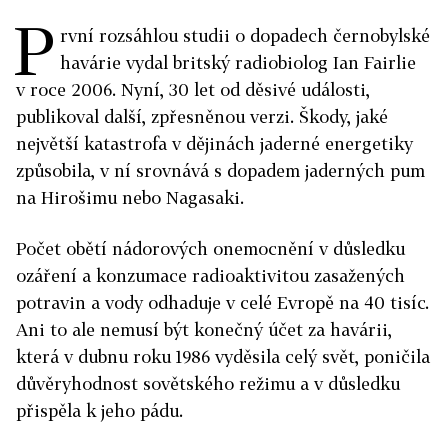
P
rvní rozsáhlou studii o dopadech černobylské
havárie vydal britský radiobiolog Ian Fairlie
v roce 2006. Nyní, 30 let od děsivé události,
publikoval další, zpřesněnou verzi. Škody, jaké
největší katastrofa v dějinách jaderné energetiky
způsobila, v ní srovnává s dopadem jaderných pum
na Hirošimu nebo Nagasaki.
Počet obětí nádorových onemocnění v důsledku
ozáření a konzumace radioaktivitou zasažených
potravin a vody odhaduje v celé Evropě na 40 tisíc.
Ani to ale nemusí být konečný účet za havárii,
která v dubnu roku 1986 vyděsila celý svět, poničila
důvěryhodnost sovětského režimu a v důsledku
přispěla k jeho pádu.