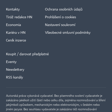
Kontakty
Ochrana osobních údajů
Tiráž redakce HN
Prohlášení o cookies
Economia
Nastavení soukromí
Kariéra v HN
Všeobecné smluvní podmínky
Ceník inzerce
Koupit / darovat předplatné
Eventy
Newslettery
×
RSS kanály
Autorská práva vykonává vydavatel. Bez písemného svolení vydavatele je
zakázáno jakékoli užití částí nebo celku díla, zejména rozmnožování a šíření
jakýmkoli způsobem, mechanickým nebo elektronickým, v českém nebo
jiném jazyce. Bez souhlasu vydavatele je zakázáno též rozmnožování