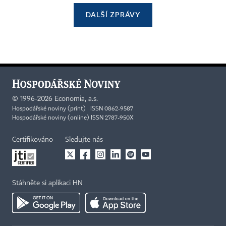
DALŠÍ ZPRÁVY
©
1996-2026
Economia, a.s.
Hospodářské noviny (print) ISSN 0862-9587
Hospodářské noviny (online) ISSN 2787-950X
Certifikováno
Sledujte nás
Stáhněte si aplikaci HN