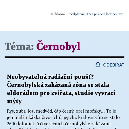
|
Předplatné HN+ je zcela bez reklam.
Téma:
Černobyl
ODEBÍRAT
Neobyvatelná radiační poušť?
Černobylská zakázaná zóna se stala
eldorádem pro zvířata, studie vyvrací
mýty
Rys, zubr, los, medvěd, čáp černý, orel mořský… To je
jen malá ukázka živočichů, jejichž královstvím se stalo
2600 kilometrů čtverečních černobylské zakázané