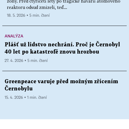
zóny. Před čtyřiceti lety po tragické havárii atomového
reaktoru odsud zmizeli, teď...
18. 5. 2026 ▪ 5 min. čtení
ANALÝZA
Plášť už lidstvo nechrání. Proč je Černobyl
40 let po katastrofě znovu hrozbou
27. 4. 2026 ▪ 5 min. čtení
Greenpeace varuje před možným zřícením
Černobylu
15. 4. 2026 ▪ 1 min. čtení