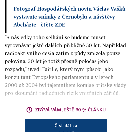
Fotograf Hospodářských novin Václav Vašků
vystavuje snímky z Černobylu a návštěvy
Abcházie
- čtěte ZDE
"S následky toho selhání se budeme muset
vyrovnávat ještě dalších přibližně 50 let. Například
radioaktivního cesia zatím z půdy zmizela pouze
polovina, 30 let je totiž přesně poločas jeho
rozpadu," uvedl Fairlie, který nyní působí jako
konzultant Evropského parlamentu a v letech
2000 až 2004 byl tajemníkem komise britské vlády
pro zkoumání radiačních rizik vnitřních zářičů.
ZBÝVÁ VÁM JEŠTĚ 90 % ČLÁNKU
Číst dál za