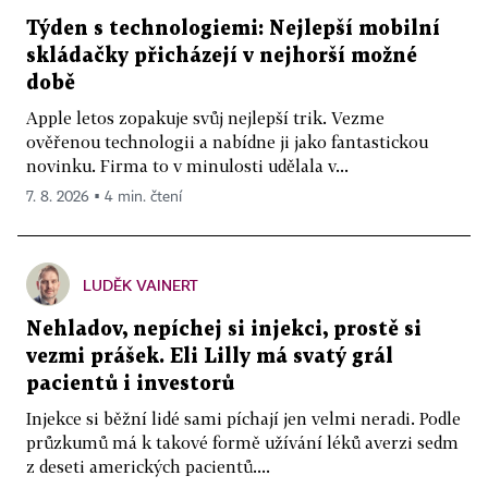
Týden s technologiemi: Nejlepší mobilní
skládačky přicházejí v nejhorší možné
době
Apple letos zopakuje svůj nejlepší trik. Vezme
ověřenou technologii a nabídne ji jako fantastickou
novinku. Firma to v minulosti udělala v...
7. 8. 2026 ▪ 4 min. čtení
LUDĚK VAINERT
Nehladov, nepíchej si injekci, prostě si
vezmi prášek. Eli Lilly má svatý grál
pacientů i investorů
Injekce si běžní lidé sami píchají jen velmi neradi. Podle
průzkumů má k takové formě užívání léků averzi sedm
z deseti amerických pacientů....