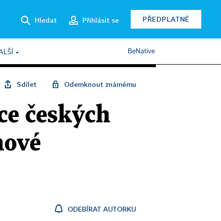
PŘEDPLATNÉ
Hledat
Přihlásit se
BeNative
ALŠÍ
Sdílet
Odemknout známému
ace českých
nové
ODEBÍRAT AUTORKU