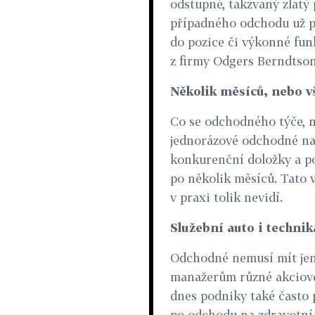
odstupné, takzvaný zlatý
případného odchodu už p
do pozice či výkonné fun
z firmy Odgers Berndtson
Několik měsíců, nebo 
Co se odchodného týče, ne
jednorázové odchodné na
konkurenční doložky a p
po několik měsíců. Tato v
v praxi tolik nevidí.
Služební auto i technik
Odchodné nemusí mít jen
manažerům různé akciov
dnes podniky také často 
po odchodu na zdravotní p