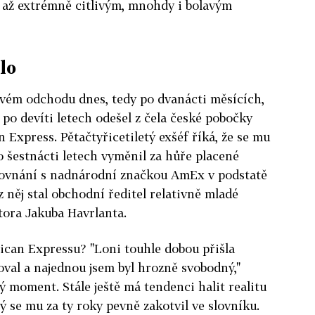
 až extrémně citlivým, mnohdy i bolavým
lo
vém odchodu dnes, tedy po dvanácti měsících,
 po devíti letech odešel z čela české pobočky
 Express. Pětačtyřicetiletý exšéf říká, že se mu
po šestnácti letech vyměnil za hůře placené
porovnání s nadnárodní značkou AmEx v podstatě
z něj stal obchodní ředitel relativně mladé
stora Jakuba Havrlanta.
ican Expressu? "Loni touhle dobou přišla
goval a najednou jsem byl hrozně svobodný,"
 moment. Stále ještě má tendenci halit realitu
ý se mu za ty roky pevně zakotvil ve slovníku.