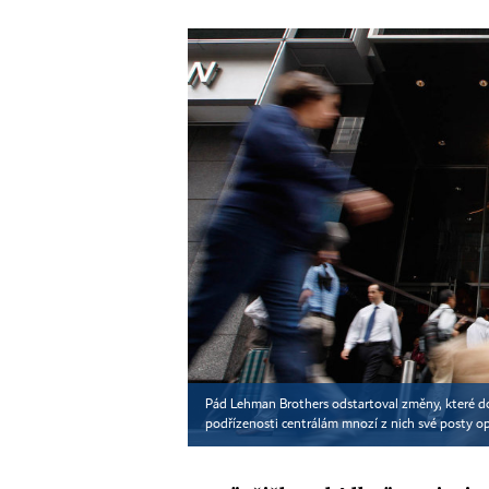
Pád Lehman Brothers odstartoval změny, které dop
podřízenosti centrálám mnozí z nich své posty o