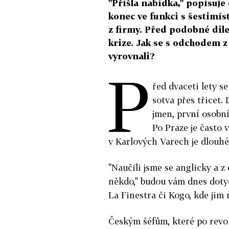
"Přišla nabídka," popisuj
konec ve funkci s šestimís
z firmy. Před podobné dil
krize. Jak se s odchodem z
vyrovnali?
P
řed dvaceti lety se
sotva přes třicet.
jmen, první osobní
Po Praze je často v
v Karlových Varech je dlouhé
"Naučili jsme se anglicky a z 
někdo," budou vám dnes doty
La Finestra či Kogo, kde jim r
Českým šéfům, které po revol