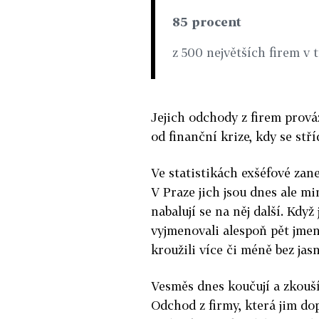
85 procent
z 500 největších firem v
Jejich odchody z firem prováz
od finanční krize, kdy se st
Ve statistikách exšéfové zane
V Praze jich jsou dnes ale m
nabalují se na něj další. Kdy
vyjmenovali alespoň pět jmen 
kroužili více či méně bez jas
Vesměs dnes koučují a zkouš
Odchod z firmy, která jim dop