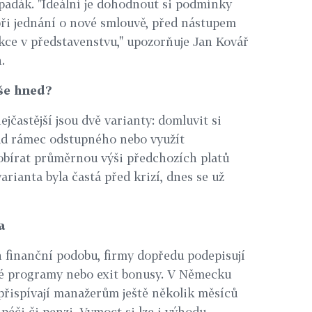
 padák. "Ideální je dohodnout si podmínky
ři jednání o nové smlouvě, před nástupem
kce v představenstvu," upozorňuje Jan Kovář
.
vše hned?
jčastější jsou dvě varianty: domluvit si
d rámec odstupného nebo využít
obírat průměrnou výši předchozích platů
arianta byla častá před krizí, dnes se už
a
 finanční podobu, firmy dopředu podepisují
é programy nebo exit bonusy. V Německu
přispívají manažerům ještě několik měsíců
éči či penzi. Vymoct si lze i výhodu