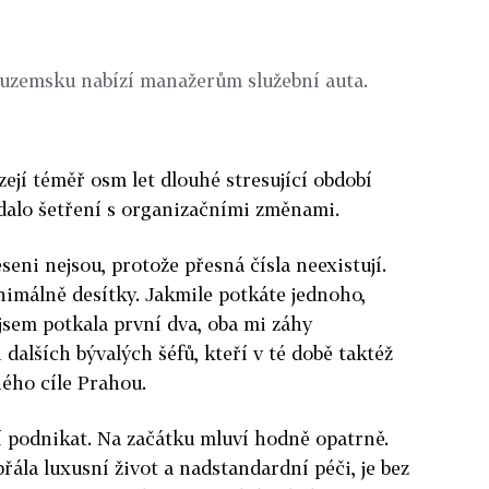
 tuzemsku nabízí manažerům služební auta.
ejí téměř osm let dlouhé stresující období
řídalo šetření s organizačními změnami.
seni nejsou, protože přesná čísla neexistují.
inimálně desítky. Jakmile potkáte jednoho,
ž jsem potkala první dva, oba mi záhy
dalších bývalých šéfů, kteří v té době taktéž
ného cíle Prahou.
í podnikat. Na začátku mluví hodně opatrně.
řála luxusní život a nadstandardní péči, je bez