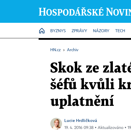
HOME
BYZNYS
ZPRÁVY
NÁZORY
TECH
HN.cz
›
Archiv
Skok ze zlat
šéfů kvůli k
uplatnění
Lucie Hrdličková
19. 4. 2016 09:38 ▪ Aktualizováno ▪ 19