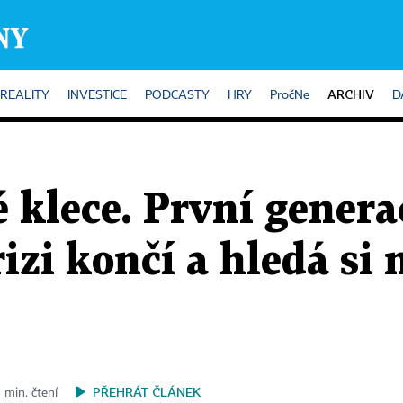
ARCHIV
REALITY
INVESTICE
PODCASTY
HRY
PročNe
D
é klece. První gener
rizi končí a hledá si 
PŘEHRÁT ČLÁNEK
 min. čtení