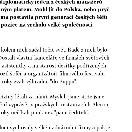
e diplomaticky jeden z českých manažerů
tným platem. Mohl jít do Polska, nebo pryč
ema postavila první generaci českých šéfů
 pozice na vrcholu velké společnosti
 kolem nich začal točit svět. Řadě z nich bylo
 Dostali vlastní kanceláře ve firmách světových
 asistentky a na starost desítky podřízených.
ozil šofér a organizátoři filmového festivalu
 roky zvali výhradně "do Puppu".
ciziny létali za námi. Mysleli jsme si, že jsme
ční vyprávět v pražských restauracích Alcron,
oky neříkali jinak než "pane řediteli".
uci vychovaly velké nadnárodní firmy a pak je