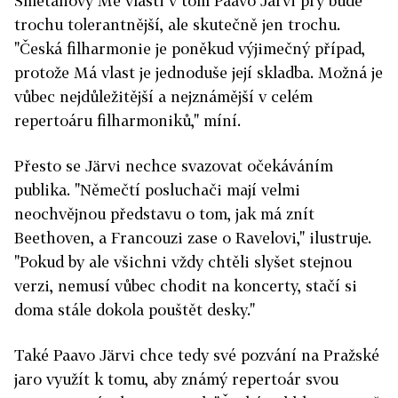
Smetanovy Mé vlasti v tom Paavo Järvi prý bude
trochu tolerantnější, ale skutečně jen trochu.
"Česká filharmonie je poněkud výjimečný případ,
protože Má vlast je jednoduše její skladba. Možná je
vůbec nejdůležitější a nejznámější v celém
repertoáru filharmoniků," míní.
Přesto se Järvi nechce svazovat očekáváním
publika. "Němečtí posluchači mají velmi
neochvějnou představu o tom, jak má znít
Beethoven, a Francouzi zase o Ravelovi," ilustruje.
"Pokud by ale všichni vždy chtěli slyšet stejnou
verzi, nemusí vůbec chodit na koncerty, stačí si
doma stále dokola pouštět desky."
Také Paavo Järvi chce tedy své pozvání na Pražské
jaro využít k tomu, aby známý repertoár svou