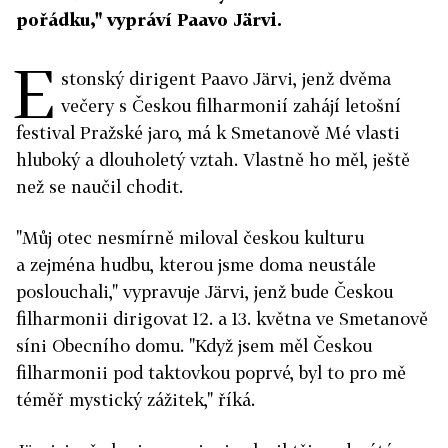
pořádku," vypráví Paavo Järvi.
E
stonský dirigent Paavo Järvi, jenž dvěma
večery s Českou filharmonií zahájí letošní
festival Pražské jaro, má k Smetanově Mé vlasti
hluboký a dlouholetý vztah. Vlastně ho měl, ještě
než se naučil chodit.
"Můj otec nesmírně miloval českou kulturu
a zejména hudbu, kterou jsme doma neustále
poslouchali," vypravuje Järvi, jenž bude Českou
filharmonii dirigovat 12. a 13. května ve Smetanově
síni Obecního domu. "Když jsem měl Českou
filharmonii pod taktovkou poprvé, byl to pro mě
téměř mystický zážitek," říká.