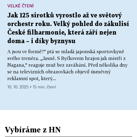
VELKÉ ČTENÍ
Jak 125 sirotků vyrostlo až ve světový
orchestr roku. Velký pohled do zákulisí
České filharmonie, která září nejen
doma – i díky byznysu
A jsou ve formě?“ ptá se mladá japonská sportovkyně
svého trenéra. „Jasně. S Byčkovem hrajou jak mistři z
Nagana,“ reaguje muž bez zaváhání. Před několika dny
se na televizních obrazovkách objevil úsměvný
reklamní spot, který...
10. 10. 2025 ▪ 15 min. čtení
Vybíráme z HN