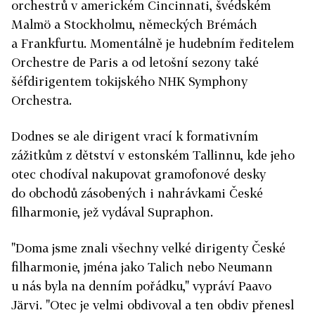
orchestrů v americkém Cincinnati, švédském
Malmö a Stockholmu, německých Brémách
a Frankfurtu. Momentálně je hudebním ředitelem
Orchestre de Paris a od letošní sezony také
šéfdirigentem tokijského NHK Symphony
Orchestra.
Dodnes se ale dirigent vrací k formativním
zážitkům z dětství v estonském Tallinnu, kde jeho
otec chodíval nakupovat gramofonové desky
do obchodů zásobených i nahrávkami České
filharmonie, jež vydával Supraphon.
"Doma jsme znali všechny velké dirigenty České
filharmonie, jména jako Talich nebo Neumann
u nás byla na denním pořádku," vypráví Paavo
Järvi. "Otec je velmi obdivoval a ten obdiv přenesl