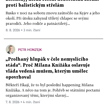
proti balistickým střelám
Rusko v noci na sobotu znovu zaútočilo na Kyjev a jeho
okolí. Při útoku zahynul tříletý chlapec se svými
prarodiči. Jeho rodiče a patnáctiletý...
8. 8. 2026 ▪ 3 min. čtení
PETR HONZEJK
„Prolhaný hlupák v čele nemyslícího
stáda“. Proč Milana Knížáka oslavuje
vláda vedená mužem, kterým umělec
opovrhoval
Někteří říkají, že to byl poslední happening Milana
Knížáka. A něco na tom je. Pohřeb se státními poctami
organizovaný těmi, kterými slavný...
7. 8. 2026 ▪ 4 min. čtení