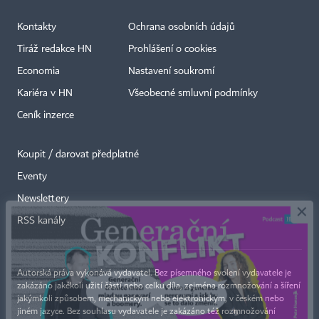
Kontakty
Ochrana osobních údajů
Tiráž redakce HN
Prohlášení o cookies
Economia
Nastavení soukromí
Kariéra v HN
Všeobecné smluvní podmínky
Ceník inzerce
Koupit / darovat předplatné
Eventy
×
Newslettery
RSS kanály
Autorská práva vykonává vydavatel. Bez písemného svolení vydavatele je
zakázáno jakékoli užití částí nebo celku díla, zejména rozmnožování a šíření
jakýmkoli způsobem, mechanickým nebo elektronickým, v českém nebo
jiném jazyce. Bez souhlasu vydavatele je zakázáno též rozmnožování