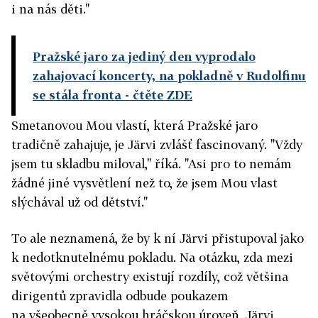
i na nás děti."
Pražské jaro za jediný den vyprodalo
zahajovací koncerty, na pokladně v Rudolfinu
se stála fronta
- čtěte ZDE
Smetanovou Mou vlastí, která Pražské jaro
tradičně zahajuje, je Järvi zvlášť fascinovaný. "Vždy
jsem tu skladbu miloval," říká. "Asi pro to nemám
žádné jiné vysvětlení než to, že jsem Mou vlast
slýchával už od dětství."
To ale neznamená, že by k ní Järvi přistupoval jako
k nedotknutelnému pokladu. Na otázku, zda mezi
světovými orchestry existují rozdíly, což většina
dirigentů zpravidla odbude poukazem
na všeobecně vysokou hráčskou úroveň, Järvi