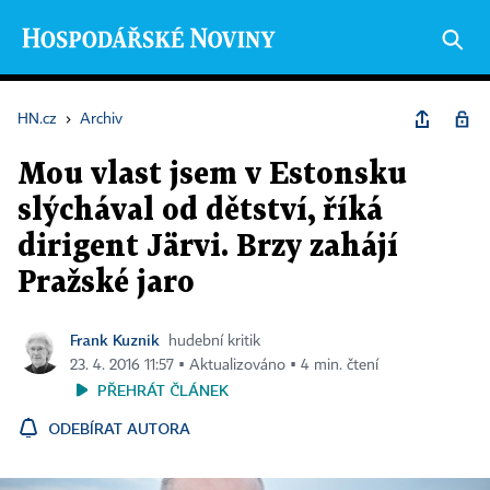
HN.cz
›
Archiv
Mou vlast jsem v Estonsku
slýchával od dětství, říká
dirigent Järvi. Brzy zahájí
Pražské jaro
Frank Kuznik
hudební kritik
23. 4. 2016 11:57 ▪ Aktualizováno ▪ 4 min. čtení
PŘEHRÁT ČLÁNEK
ODEBÍRAT AUTORA