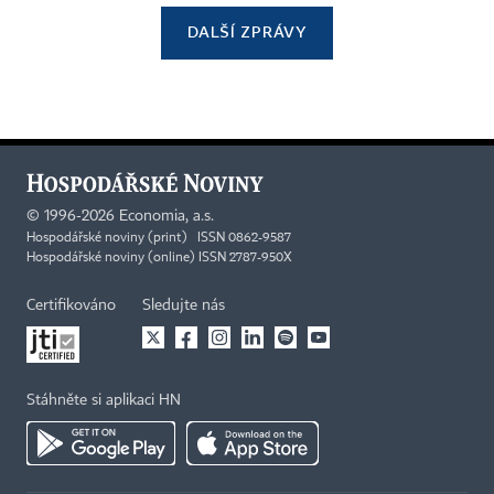
DALŠÍ ZPRÁVY
©
1996-2026
Economia, a.s.
Hospodářské noviny (print) ISSN 0862-9587
Hospodářské noviny (online) ISSN 2787-950X
Certifikováno
Sledujte nás
Stáhněte si aplikaci HN