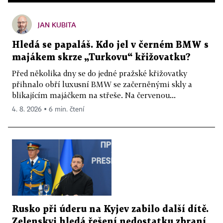
JAN KUBITA
Hledá se papaláš. Kdo jel v černém BMW s
majákem skrze „Turkovu“ křižovatku?
Před několika dny se do jedné pražské křižovatky
přihnalo obří luxusní BMW se začerněnými skly a
blikajícím majáčkem na střeše. Na červenou...
4. 8. 2026 ▪ 6 min. čtení
Rusko při úderu na Kyjev zabilo další dítě.
Zelenskyj hledá řešení nedostatku zbraní