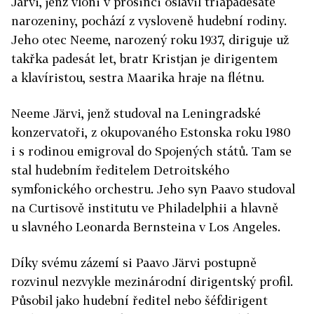
Järvi, jenž vloni v prosinci oslavil třiapadesáté
narozeniny, pochází z vysloveně hudební rodiny.
Jeho otec Neeme, narozený roku 1937, diriguje už
takřka padesát let, bratr Kristjan je dirigentem
a klavíristou, sestra Maarika hraje na flétnu.
Neeme Järvi, jenž studoval na Leningradské
konzervatoři, z okupovaného Estonska roku 1980
i s rodinou emigroval do Spojených států. Tam se
stal hudebním ředitelem Detroitského
symfonického orchestru. Jeho syn Paavo studoval
na Curtisově institutu ve Philadelphii a hlavně
u slavného Leonarda Bernsteina v Los Angeles.
Díky svému zázemí si Paavo Järvi postupně
rozvinul nezvykle mezinárodní dirigentský profil.
Působil jako hudební ředitel nebo šéfdirigent