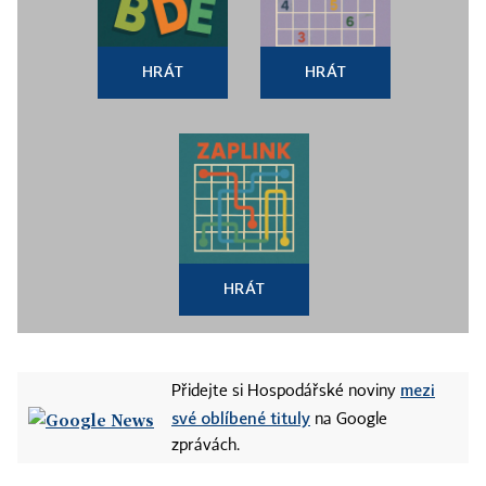
HRÁT
HRÁT
HRÁT
mezi
Přidejte si Hospodářské noviny
své oblíbené tituly
na Google
zprávách.