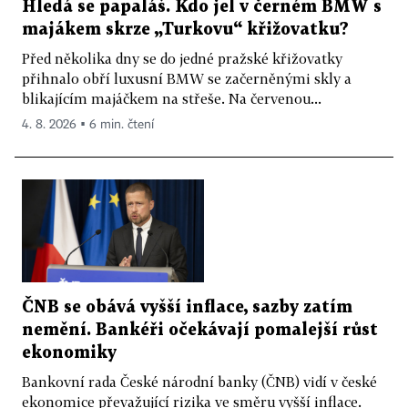
Hledá se papaláš. Kdo jel v černém BMW s
majákem skrze „Turkovu“ křižovatku?
Před několika dny se do jedné pražské křižovatky
přihnalo obří luxusní BMW se začerněnými skly a
blikajícím majáčkem na střeše. Na červenou...
4. 8. 2026 ▪ 6 min. čtení
ČNB se obává vyšší inflace, sazby zatím
nemění. Bankéři očekávají pomalejší růst
ekonomiky
Bankovní rada České národní banky (ČNB) vidí v české
ekonomice převažující rizika ve směru vyšší inflace.