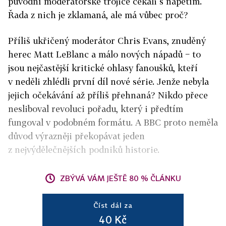
původní moderátorské trojice čekali s napětím.
Řada z nich je zklamaná, ale má vůbec proč?
Příliš ukřičený moderátor Chris Evans, znuděný
herec Matt LeBlanc a málo nových nápadů − to
jsou nejčastější kritické ohlasy fanoušků, kteří
v neděli zhlédli první díl nové série. Jenže nebyla
jejich očekávání až příliš přehnaná? Nikdo přece
nesliboval revoluci pořadu, který i předtím
fungoval v podobném formátu. A BBC proto neměla
důvod výrazněji překopávat jeden
z nejvýdělečnějších podniků historie.
ZBÝVÁ VÁM JEŠTĚ 80 % ČLÁNKU
Číst dál za
40 Kč