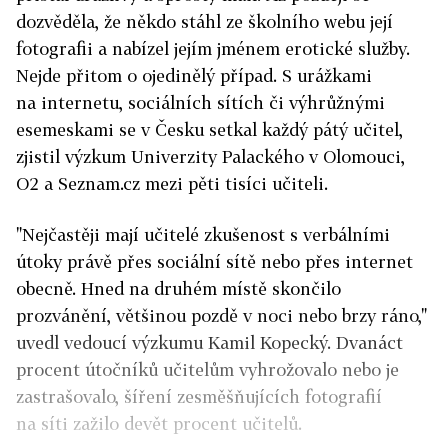
dozvěděla, že někdo stáhl ze školního webu její
fotografii a nabízel jejím jménem erotické služby.
Nejde přitom o ojedinělý případ. S urážkami
na internetu, sociálních sítích či výhrůžnými
esemeskami se v Česku setkal každý pátý učitel,
zjistil výzkum Univerzity Palackého v Olomouci,
O2 a Seznam.cz mezi pěti tisíci učiteli.
"Nejčastěji mají učitelé zkušenost s verbálními
útoky právě přes sociální sítě nebo přes internet
obecně. Hned na druhém místě skončilo
prozvánění, většinou pozdě v noci nebo brzy ráno,"
uvedl vedoucí výzkumu Kamil Kopecký. Dvanáct
procent útočníků učitelům vyhrožovalo nebo je
zastrašovalo, šíření zesměšňujících fotografií
na síti zažilo devět procent učitelů.