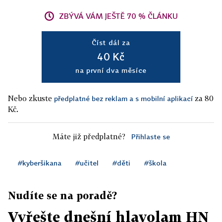
ZBÝVÁ VÁM JEŠTĚ 70 % ČLÁNKU
Číst dál za
40 Kč
na první dva měsíce
Nebo zkuste
za 80
předplatné bez reklam a s mobilní aplikací
Kč.
Máte již předplatné?
Přihlaste se
#kyberšikana
#učitel
#děti
#škola
Nudíte se na poradě?
Vyřešte dnešní hlavolam HN