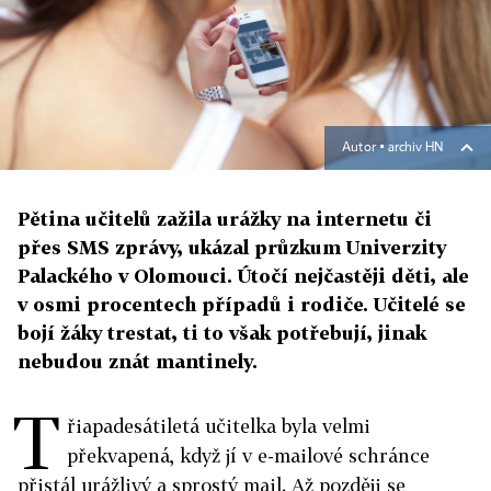
Autor ▪
archiv HN
Pětina učitelů zažila urážky na internetu či
přes SMS zprávy, ukázal průzkum Univerzity
Palackého v Olomouci. Útočí nejčastěji děti, ale
v osmi procentech případů i rodiče. Učitelé se
bojí žáky trestat, ti to však potřebují, jinak
nebudou znát mantinely.
T
řiapadesátiletá učitelka byla velmi
překvapená, když jí v e-mailové schránce
přistál urážlivý a sprostý mail. Až později se