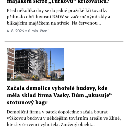
majákem skrze „Turkovu“ křižovatku?
Před několika dny se do jedné pražské křižovatky
přihnalo obří luxusní BMW se začerněnými skly a
blikajícím majáčkem na střeše. Na červenou...
4. 8. 2026 ▪ 6 min. čtení
Začala demolice vyhořelé budovy, kde
měla sklad firma Vasky. Dům „ukusuje“
stotunový bagr
Demoliční firma v pátek dopoledne začala bourat
výškovou budovu v někdejším továrním areálu ve Zlíně,
která v červenci vyhořela. Zničený objekt...