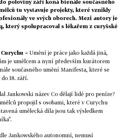
do poloviny září koná bienále současného
ělců tu vystavuje projekty, které vznikly
fesionály ve svých oborech. Mezi autory je
q, který spolupracoval s lékařem z curyšské
 Curychu –
Umění je práce jako každá jiná,
Sám je umělcem a nyní především kurátorem
nále současného umění Manifesta, které se
o 18. září.
dal Jankowski název Co dělají lidé pro peníze?
 umělců propojil s osobami, které v Curychu
stavená umělecká díla jsou tak výsledkem
íka".
dle Jankowského autonomní, nemusí