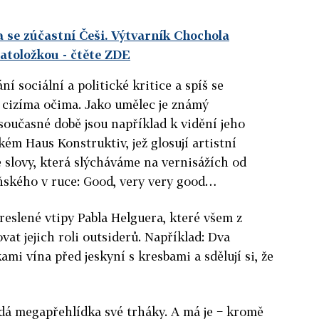
 se zúčastní Češi. Výtvarník Chochola
patoložkou
- čtěte ZDE
í sociální a politické kritice a spíš se
 cizíma očima. Jako umělec je známý
oučasné době jsou například k vidění jeho
m Haus Konstruktiv, jež glosují artistní
 slovy, která slýcháváme na vernisážích od
ňského v ruce: Good, very very good…
reslené vtipy Pabla Helguera, které všem z
at jejich roli outsiderů. Například: Dva
ami vína před jeskyní s kresbami a sdělují si, že
dá megapřehlídka své trháky. A má je − kromě