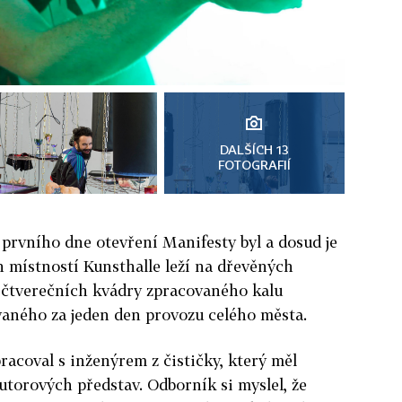
DALŠÍCH 13
FOTOGRAFIÍ
 prvního dne otevření Manifesty byl a dosud je
h místností Kunsthalle leží na dřevěných
ů čtverečních kvádry zpracovaného kalu
vaného za jeden den provozu celého města.
acoval s inženýrem z čističky, který měl
utorových představ. Odborník si myslel, že