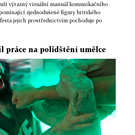
ouží výrazný vizuální manuál komunikačního
pomínající zjednodušené figury britského
festa jejich prostřednictvím pochoduje po
íl práce na polidštění umělce