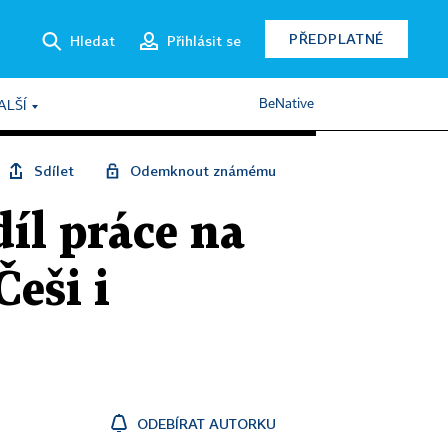
PŘEDPLATNÉ
Hledat
Přihlásit se
BeNative
ALŠÍ
Sdílet
Odemknout známému
íl práce na
Češi i
ODEBÍRAT AUTORKU