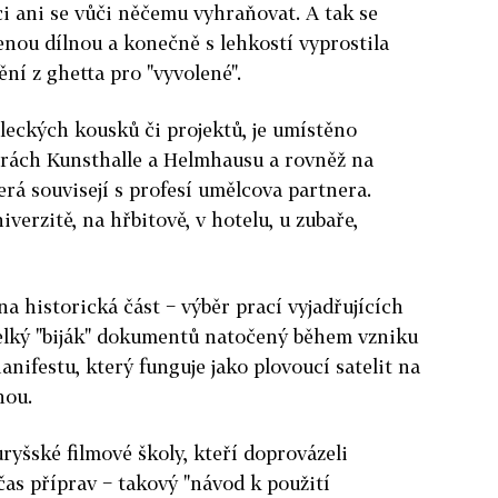
i ani se vůči něčemu vyhraňovat. A tak se
enou dílnou a konečně s lehkostí vyprostila
í z ghetta pro "vyvolené".
leckých kousků či projektů, je umístěno
orách Kunsthalle a Helmhausu a rovněž na
rá souvisejí s profesí umělcova partnera.
verzitě, na hřbitově, v hotelu, u zubaře,
a historická část − výběr prací vyjadřujících
elký "biják" dokumentů natočený během vzniku
anifestu, který funguje jako plovoucí satelit na
nou.
ryšské filmové školy, kteří doprovázeli
čas příprav − takový "návod k použití