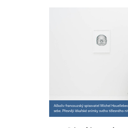
Ačkoliv francouzský spisovatel Michel Houellebe
sebe. Přesněji lékařské snímky svého tělesného ni