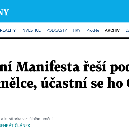
ARCHIV
REALITY
INVESTICE
PODCASTY
HRY
PročNe
D
í Manifesta řeší pod
mělce, účastní se ho 
ka a kurátorka vizuálního umění
ŘEHRÁT ČLÁNEK