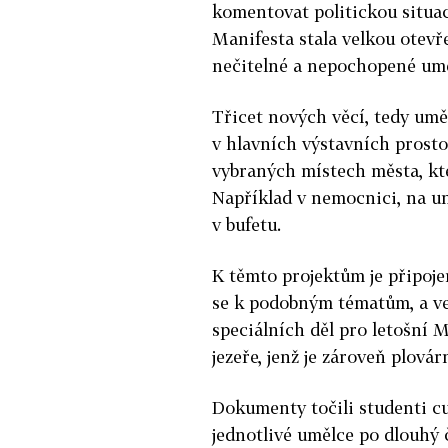
komentovat politickou situac
Manifesta stala velkou otevř
nečitelné a nepochopené uměn
Třicet nových věcí, tedy umě
v hlavních výstavních prost
vybraných místech města, kte
Například v nemocnici, na uni
v bufetu.
K těmto projektům je připojen
se k podobným tématům, a v
speciálních děl pro letošní M
jezeře, jenž je zároveň plovár
Dokumenty točili studenti cu
jednotlivé umělce po dlouhý 