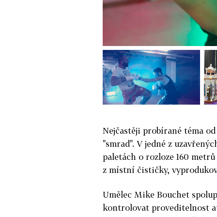
Nejčastěji probírané téma od
"smrad". V jedné z uzavřenýc
paletách o rozloze 160 metr
z místní čističky, vyproduko
Umělec Mike Bouchet spolupr
kontrolovat proveditelnost a