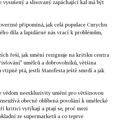
e vysušený a slisovaný zapáchající kal má být
roverzně připomíná, jak celá populace Curychu
ého díla a lapidárně nás vrací k problémům,
ích řeší, jak umění rezignuje na kritiku centra
isťování" umělců a dobrovolníků, většina
 vtipně ptá, jestli Manifesta ještě smrdí a jak
ře vědom neexkluzivity umění pro většinovou
 zneužívá obecně oblíbená povolání k umělecké
 kritici vytýkají a ptají se, proč mezi
pokladní ze supermarketů a co teprve