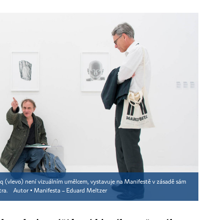
cq (vlevo) není vizuálním umělcem, vystavuje na Manifestě v zásadě sám
tra.
Autor ▪
Manifesta – Eduard Meltzer