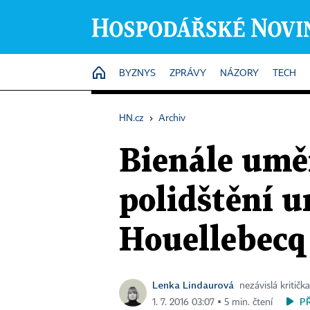
HOME
BYZNYS
ZPRÁVY
NÁZORY
TECH
HN.cz
›
Archiv
Bienále uměn
polidštění u
Houellebecq
Lenka Lindaurová
nezávislá kritič
P
1. 7. 2016 03:07 ▪ 5 min. čtení