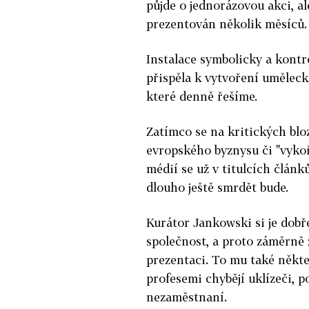
půjde o jednorázovou akci, al
prezentován několik měsíců.
Instalace symbolicky a kont
přispěla k vytvoření uměleck
které denně řešíme.
Zatímco se na kritických bloz
evropského byznysu či "vykoř
médií se už v titulcích článků
dlouho ještě smrdět bude.
Kurátor Jankowski si je dob
společnost, a proto záměrně
prezentaci. To mu také někteří
profesemi chybějí uklízeči, 
nezaměstnaní.