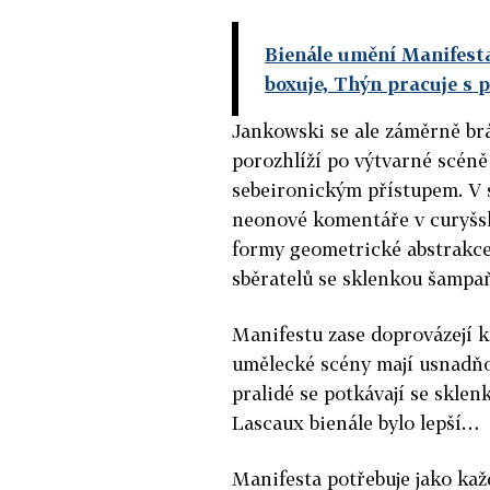
Bienále umění Manifesta
boxuje, Thýn pracuje s 
Jankowski se ale záměrně brán
porozhlíží po výtvarné scéně
sebeironickým přístupem. V s
neonové komentáře v curyšské
formy geometrické abstrakce
sběratelů se sklenkou šampa
Manifestu zase doprovázejí k
umělecké scény mají usnadňov
pralidé se potkávají se sklenk
Lascaux bienále bylo lepší…
Manifesta potřebuje jako kaž