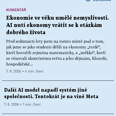
KOMENTÁŘ
Ekonomie ve věku umělé nemyslivosti.
AI nutí ekonomy vrátit se k otázkám
dobrého života
Před sedmnácti lety jsem na tomto místě psal o tom,
jak jsme se jako studenti dělili na ekonomy „tvrdé“,
kteří hovořili zejména matematicky, a „měkké“, kteří
se věnovali skutečnému světu a jeho dějinám, filozofii,
hospodářské...
7. 8. 2026 ▪ 4 min. čtení
Další AI model napadl systém jiné
společnosti. Tentokrát je na vině Meta
7. 8. 2026 ▪ 1 min. čtení