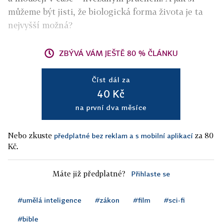
můžeme být jisti, že biologická forma života je ta
nejvyšší možná?
ZBÝVÁ VÁM JEŠTĚ 80 % ČLÁNKU
Číst dál za
40 Kč
na první dva měsíce
Nebo zkuste
za 80
předplatné bez reklam a s mobilní aplikací
Kč.
Máte již předplatné?
Přihlaste se
#umělá inteligence
#zákon
#film
#sci-fi
#bible