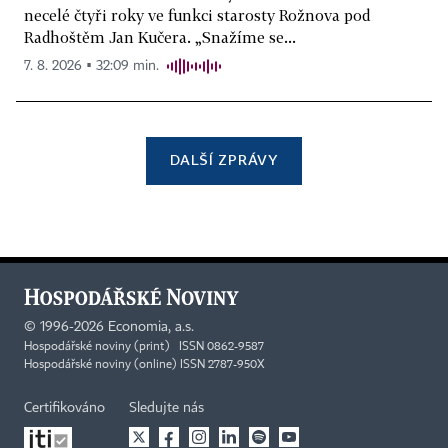
necelé čtyři roky ve funkci starosty Rožnova pod
Radhoštěm Jan Kučera. „Snažíme se...
7. 8. 2026 ▪ 32:09 min.
DALŠÍ ZPRÁVY
©
1996-2026
Economia, a.s.
Hospodářské noviny (print) ISSN 0862-9587
Hospodářské noviny (online) ISSN 2787-950X
Certifikováno
Sledujte nás