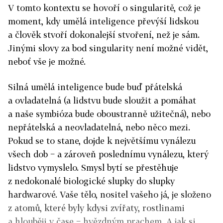
V tomto kontextu se hovoří o singularitě, což je
moment, kdy umělá inteligence převýší lidskou
a člověk stvoří dokonalejší stvoření, než je sám.
Jinými slovy za bod singularity není možné vidět,
neboť vše je možné.
Silná umělá inteligence bude buď přátelská
a ovladatelná (a lidstvu bude sloužit a pomáhat
a naše symbióza bude oboustranně užitečná), nebo
nepřátelská a neovladatelná, nebo něco mezi.
Pokud se to stane, dojde k největšímu vynálezu
všech dob − a zároveň poslednímu vynálezu, který
lidstvo vymyslelo. Smysl bytí se přestěhuje
z nedokonalé biologické slupky do slupky
hardwarové. Vaše tělo, nositel vašeho já, je složeno
z atomů, které byly kdysi zvířaty, rostlinami
a hlouběji v čase − hvězdným prachem. A jak si