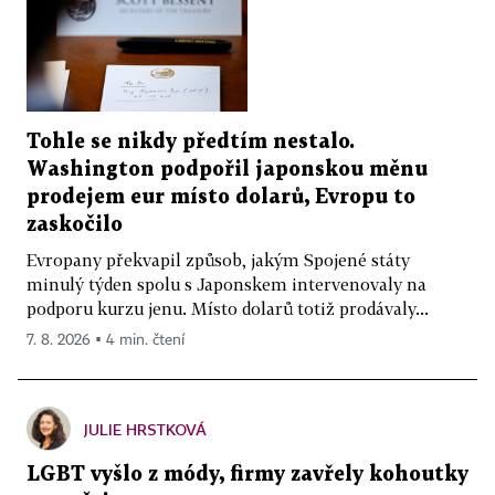
Tohle se nikdy předtím nestalo.
Washington podpořil japonskou měnu
prodejem eur místo dolarů, Evropu to
zaskočilo
Evropany překvapil způsob, jakým Spojené státy
minulý týden spolu s Japonskem intervenovaly na
podporu kurzu jenu. Místo dolarů totiž prodávaly...
7. 8. 2026 ▪ 4 min. čtení
JULIE HRSTKOVÁ
LGBT vyšlo z módy, firmy zavřely kohoutky