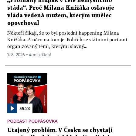
„Prolhaný hlupák v čele nemyslícího
stáda“. Proč Milana Knížáka oslavuje
vláda vedená mužem, kterým umělec
opovrhoval
Někteří říkají, že to byl poslední happening Milana
Knížáka. A něco na tom je. Pohřeb se státními poctami
organizovaný těmi, kterými slavný...
7. 8. 2026 ▪ 4 min. čtení
55:23
PODCAST PODPÁSOVKA
Utajený problém. V Česku se chystají