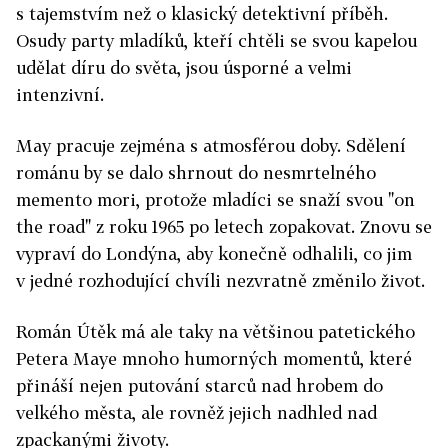
s tajemstvím než o klasický detektivní příběh.
Osudy party mladíků, kteří chtěli se svou kapelou
udělat díru do světa, jsou úsporné a velmi
intenzivní.
May pracuje zejména s atmosférou doby. Sdělení
románu by se dalo shrnout do nesmrtelného
memento mori, protože mladíci se snaží svou "on
the road" z roku 1965 po letech zopakovat. Znovu se
vypraví do Londýna, aby konečně odhalili, co jim
v jedné rozhodující chvíli nezvratně změnilo život.
Román Útěk má ale taky na většinou patetického
Petera Maye mnoho humorných momentů, které
přináší nejen putování starců nad hrobem do
velkého města, ale rovněž jejich nadhled nad
zpackanými životy.