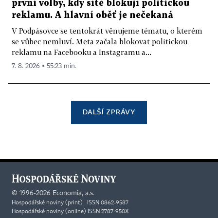
první volby, kdy sítě blokují politickou
reklamu. A hlavní oběť je nečekaná
V Podpásovce se tentokrát věnujeme tématu, o kterém
se vůbec nemluví. Meta začala blokovat politickou
reklamu na Facebooku a Instagramu a...
7. 8. 2026 ▪ 55:23 min.
DALŠÍ ZPRÁVY
©
1996-2026
Economia, a.s.
Hospodářské noviny (print) ISSN 0862-9587
Hospodářské noviny (online) ISSN 2787-950X