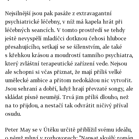
Nejsilnější jsou pak pasáže z extravagantní
psychiatrické léčebny, v níž má kapela hrát při
léčebných seancích. V tomto prostředí se tehdy
ještě nevyspělí mladíčci dotknou čehosi hluboce
přesahujícího, setkají se se šílenstvím, ale také
s křehkou krásou a moudrostí tamního psychiatra,
který zvláštní terapeutické zařízení vede. Nejsou
ale schopni si včas přiznat, že mají příliš velké
umělecké ambice a přitom nedokážou nic vytvořit.
Jsou sehraní a dobří, když hrají převzaté songy, ale
skládat písně neumějí. Trvá jim příliš dlouho, než
na to přijdou, a nestačí tak odvrátit ničivý příval
osudu.
Peter May se v Útěku určitě přiblížil svému ideálu,
o němž mluví v rozhovorech: "Napsat skvělý román