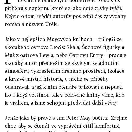
nesmírně oblíbených detektivek. Nebo spíš
příběhů s napětím, které se jako detektivky tváří.
Nejvíc o tom svědčí autorův poslední česky vydaný
román s názvem Útěk.
Jako v nejlepších Mayových knihách − trilogii ze
skotského ostrova Lewis: Skála, Šachové figurky a
Muž z ostrova Lewis, nebo Ostrovu Entry − pracuje
skotský autor především se skvělým zvládnutím
atmosféry, vykreslením drsného prostředí, izolace
a krvavé místní historie, v nichž se příběhy
odehrávají a jež k nim čtenáře přikovají a nepustí
ho. I když většinou tak v polovině knihy víme, kdo
je vrahem, a jsme schopni předvídat další vývoj.
Jenže jako by právě s tím Peter May počítal. Zřejmě
chce, aby se čtenář ve vyprávění cítil komfortně,