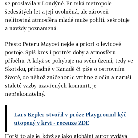
se proslavila v Londýně. Britská metropole
šedesátých let a její uvolněná, ale zároveň
nelítostná atmosféra mladé muže pohltí, sešrotuje
a navždy poznamená.
Přesto Peteru Mayovi nejde a priori o levicové
postoje. Spíš kreslí portrét doby a atmosféru
příběhu. A když se pohybuje na svém území, tedy ve
Skotsku, případně v Kanadě či píše o ostrovním
životě, do něhož zničehonic vtrhne zločin a naruší
staleté vazby uzavřených komunit, je
nepřekonatelný.
Lars Kepler stvořil v próze Playground kýč
utopený v krvi
- recenze ZDE
Horší to ale je, když se jako globální autor vydává