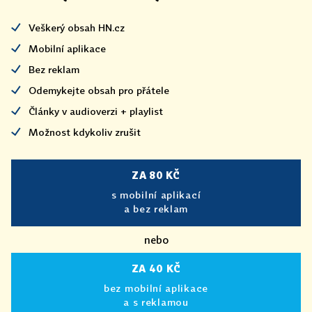
Veškerý obsah HN.cz
Mobilní aplikace
Bez reklam
Odemykejte obsah pro přátele
Články v audioverzi + playlist
Možnost kdykoliv zrušit
ZA 80 KČ
s mobilní aplikací
a bez reklam
nebo
ZA 40 KČ
bez mobilní aplikace
a s reklamou