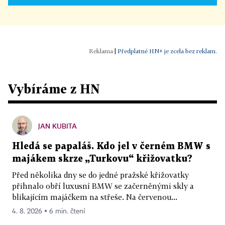
|
Předplatné HN+ je zcela bez reklam.
Vybíráme z HN
JAN KUBITA
Hledá se papaláš. Kdo jel v černém BMW s
majákem skrze „Turkovu“ křižovatku?
Před několika dny se do jedné pražské křižovatky
přihnalo obří luxusní BMW se začerněnými skly a
blikajícím majáčkem na střeše. Na červenou...
4. 8. 2026 ▪ 6 min. čtení