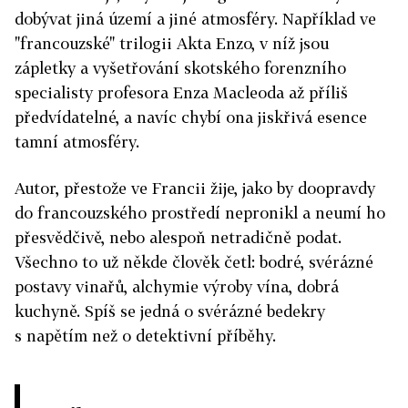
dobývat jiná území a jiné atmosféry. Například ve
"francouzské" trilogii Akta Enzo, v níž jsou
zápletky a vyšetřování skotského forenzního
specialisty profesora Enza Macleoda až příliš
předvídatelné, a navíc chybí ona jiskřivá esence
tamní atmosféry.
Autor, přestože ve Francii žije, jako by doopravdy
do francouzského prostředí nepronikl a neumí ho
přesvědčivě, nebo alespoň netradičně podat.
Všechno to už někde člověk četl: bodré, svérázné
postavy vinařů, alchymie výroby vína, dobrá
kuchyně. Spíš se jedná o svérázné bedekry
s napětím než o detektivní příběhy.