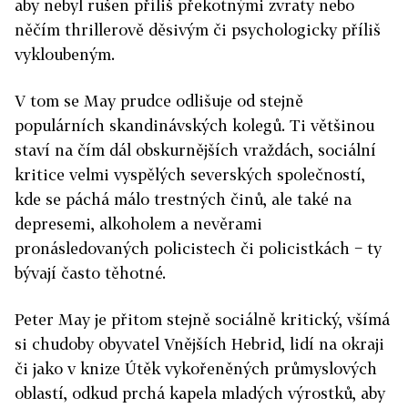
aby nebyl rušen příliš překotnými zvraty nebo
něčím thrillerově děsivým či psychologicky příliš
vykloubeným.
V tom se May prudce odlišuje od stejně
populárních skandinávských kolegů. Ti většinou
staví na čím dál obskurnějších vraždách, sociální
kritice velmi vyspělých severských společností,
kde se páchá málo trestných činů, ale také na
depresemi, alkoholem a nevěrami
pronásledovaných policistech či policistkách − ty
bývají často těhotné.
Peter May je přitom stejně sociálně kritický, všímá
si chudoby obyvatel Vnějších Hebrid, lidí na okraji
či jako v knize Útěk vykořeněných průmyslových
oblastí, odkud prchá kapela mladých výrostků, aby