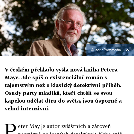
Autor ▪
Profimedia
V českém překladu vyšla nová kniha Petera
Maye. Jde spíš o existenciální román s
tajemstvím než o klasický detektivní příběh.
Osudy party mladíků, kteří chtěli se svou
kapelou udělat díru do světa, jsou úsporné a
velmi intenzivní.
P
eter May je autor zvláštních a zároveň