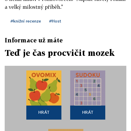
a velký milostný příběh."
#knižní recenze
#Host
Informace už máte
Teď je čas procvičit mozek
HRÁT
HRÁT