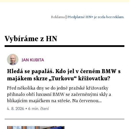
|
Předplatné HN+ je zcela bez reklam.
Vybíráme z HN
JAN KUBITA
Hledá se papaláš. Kdo jel v černém BMW s
majákem skrze „Turkovu“ křižovatku?
Před několika dny se do jedné pražské křižovatky
přihnalo obří luxusní BMW se začerněnými skly a
blikajícím majáčkem na střeše. Na červenou...
4. 8. 2026 ▪ 6 min. čtení