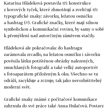
Katarína Hládeková postavila tři konstrukce
z kovových tyček, které zhmotňují a zveličují tři
typografické znaky: závorku, ležatou osmičku
a hashtag (#). Grafické značky, které mají silnou
symbolickou a komunikační rovinu, by samy o sobě
k přemýšlení nad autorčiným záměrem stačily.
Hládeková ale pokračovala: do hashtagu
zarámovala zrcadlo, na ležatou osmičku i závorku
pověsila látku potištěnou obrázky nalezených,
zmuchlaných fotografií a také velký autoportrét
s fotoaparátem přiloženým k oku. Všechno se tu
odráží, zacykluje a zcizuje, tak jako nerozluštitelný
moderní svět.
Grafické znaky známé z počítačové komunikace
zahrnula do své práce také Anna Hulačová. Postavy