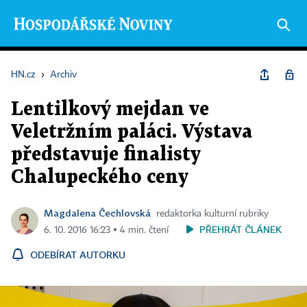
HN.cz
›
Archiv
Lentilkový mejdan ve
Veletržním paláci. Výstava
představuje finalisty
Chalupeckého ceny
Magdalena Čechlovská
redaktorka kulturní rubriky
PŘEHRÁT ČLÁNEK
6. 10. 2016 16:23 ▪ 4 min. čtení
ODEBÍRAT AUTORKU