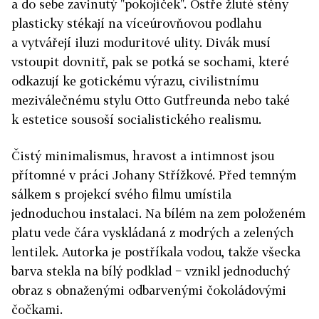
a do sebe zavinutý "pokojíček". Ostře žluté stěny
plasticky stékají na víceúrovňovou podlahu
a vytvářejí iluzi moduritové ulity. Divák musí
vstoupit dovnitř, pak se potká se sochami, které
odkazují ke gotickému výrazu, civilistnímu
meziválečnému stylu Otto Gutfreunda nebo také
k estetice sousoší socialistického realismu.
Čistý minimalismus, hravost a intimnost jsou
přítomné v práci Johany Střížkové. Před temným
sálkem s projekcí svého filmu umístila
jednoduchou instalaci. Na bílém na zem položeném
platu vede čára vyskládaná z modrých a zelených
lentilek. Autorka je postříkala vodou, takže všecka
barva stekla na bílý podklad − vznikl jednoduchý
obraz s obnaženými odbarvenými čokoládovými
čočkami.