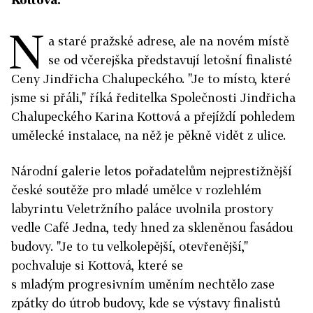
N
a staré pražské adrese, ale na novém místě
se od včerejška představují letošní finalisté
Ceny Jindřicha Chalupeckého. "Je to místo, které
jsme si přáli," říká ředitelka Společnosti Jindřicha
Chalupeckého Karina Kottová a přejíždí pohledem
umělecké instalace, na něž je pěkně vidět z ulice.
Národní galerie letos pořadatelům nejprestižnější
české soutěže pro mladé umělce v rozlehlém
labyrintu Veletržního paláce uvolnila prostory
vedle Café Jedna, tedy hned za skleněnou fasádou
budovy. "Je to tu velkolepější, otevřenější,"
pochvaluje si Kottová, které se
s mladým progresivním uměním nechtělo zase
zpátky do útrob budovy, kde se výstavy finalistů