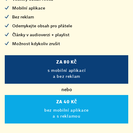
Mobilní aplikace
Bez reklam
Odemykejte obsah pro přátele
Články v audioverzi + playlist
Možnost kdykoliv zrušit
ZA 80 KČ
s mobilní aplikací
a bez reklam
nebo
ZA 40 KČ
bez mobilní aplikace
a s reklamou