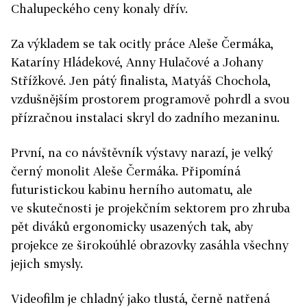
Chalupeckého ceny konaly dřív.
Za výkladem se tak ocitly práce Aleše Čermáka,
Kataríny Hládekové, Anny Hulačové a Johany
Střížkové. Jen pátý finalista, Matyáš Chochola,
vzdušnějším prostorem programově pohrdl a svou
přízračnou instalaci skryl do zadního mezaninu.
První, na co návštěvník výstavy narazí, je velký
černý monolit Aleše Čermáka. Připomíná
futuristickou kabinu herního automatu, ale
ve skutečnosti je projekčním sektorem pro zhruba
pět diváků ergonomicky usazených tak, aby
projekce ze širokoúhlé obrazovky zasáhla všechny
jejich smysly.
Videofilm je chladný jako tlustá, černě natřená