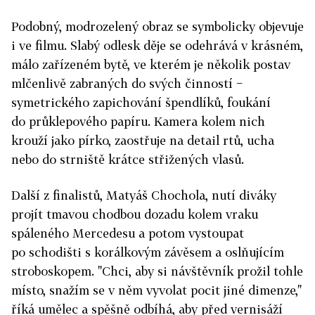
Podobný, modrozelený obraz se symbolicky objevuje
i ve filmu. Slabý odlesk děje se odehrává v krásném,
málo zařízeném bytě, ve kterém je několik postav
mlčenlivě zabraných do svých činností −
symetrického zapichování špendlíků, foukání
do průklepového papíru. Kamera kolem nich
krouží jako pírko, zaostřuje na detail rtů, ucha
nebo do strniště krátce střižených vlasů.
Další z finalistů, Matyáš Chochola, nutí diváky
projít tmavou chodbou dozadu kolem vraku
spáleného Mercedesu a potom vystoupat
po schodišti s korálkovým závěsem a oslňujícím
stroboskopem. "Chci, aby si návštěvník prožil tohle
místo, snažím se v něm vyvolat pocit jiné dimenze,"
říká umělec a spěšně odbíhá, aby před vernisáží