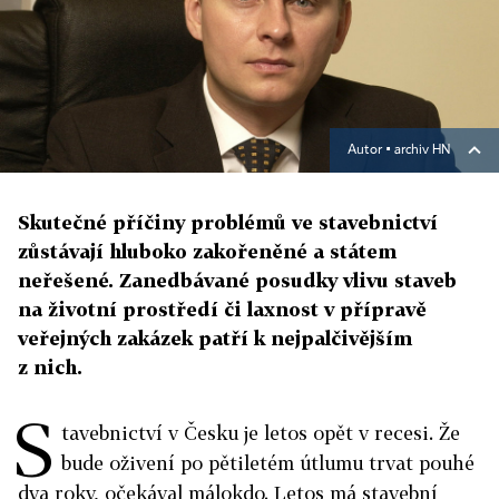
Autor ▪
archiv HN
Skutečné příčiny problémů ve stavebnictví
zůstávají hluboko zakořeněné a státem
neřešené. Zanedbávané posudky vlivu staveb
na životní prostředí či laxnost v přípravě
veřejných zakázek patří k nejpalčivějším
z nich.
S
tavebnictví v Česku je letos opět v recesi. Že
bude oživení po pětiletém útlumu trvat pouhé
dva roky, očekával málokdo. Letos má stavební