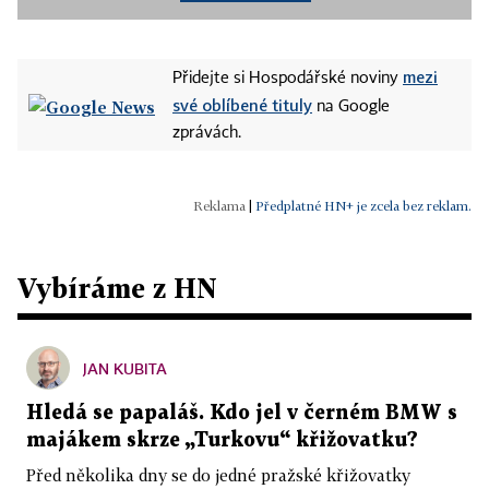
mezi
Přidejte si Hospodářské noviny
své oblíbené tituly
na Google
zprávách.
|
Předplatné HN+ je zcela bez reklam.
Vybíráme z HN
JAN KUBITA
Hledá se papaláš. Kdo jel v černém BMW s
majákem skrze „Turkovu“ křižovatku?
Před několika dny se do jedné pražské křižovatky