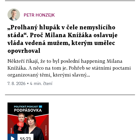
PETR HONZEJK
„Prolhaný hlupák v čele nemyslícího
stáda“. Proč Milana Knížáka oslavuje
vláda vedená mužem, kterým umělec
opovrhoval
Někteří říkají, že to byl poslední happening Milana
Knížáka. A něco na tom je. Pohřeb se státními poctami
organizovaný těmi, kterými slavný...
7. 8. 2026 ▪ 4 min. čtení
55:23