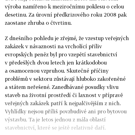
výroba namířeno k meziročnímu poklesu o celou
desetinu. Za úrovní předkrizového roku 2008 pak
zaostane zhruba o čtvrtinu.
Z dnešního pohledu je zřejmé, že vzestup veřejných
zakázek v návaznosti na vrcholící příliv
evropských peněz byl pro vzepětí stavebnictví
v předešlých dvou letech jen krátkodobou
a osamocenou vzpruhou. Skutečné příčiny
problémů v sektoru zůstávají hluboko zakořeněné
a státem neřešené. Zanedbávané posudky vlivu
staveb na životní prostředí či laxnost v přípravě
veřejných zakázek patří k nejpalčivějším z nich.
Vyhlídky nejsou příliš povzbudivé ani pro bytovou
výstavbu. Ta je letos jednou z mála oblastí
stavebnictví, které se ještě relativně daří.