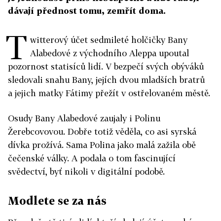
dávají přednost tomu, zemřít doma.
T
witterový účet sedmileté holčičky Bany
Alabedové z východního Aleppa upoutal
pozornost statisíců lidí. V bezpečí svých obýváků
sledovali snahu Bany, jejích dvou mladších bratrů
a jejich matky Fátimy přežít v ostřelovaném městě.
Osudy Bany Alabedové zaujaly i Polinu
Žerebcovovou. Dobře totiž věděla, co asi syrská
dívka prožívá. Sama Polina jako malá zažila obě
čečenské války. A podala o tom fascinující
svědectví, byť nikoli v digitální podobě.
Modlete se za nás