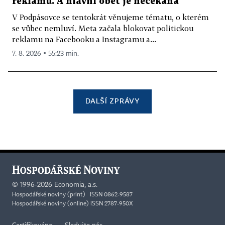
reklamu. A hlavní oběť je nečekaná
V Podpásovce se tentokrát věnujeme tématu, o kterém
se vůbec nemluví. Meta začala blokovat politickou
reklamu na Facebooku a Instagramu a...
7. 8. 2026 ▪ 55:23 min.
DALŠÍ ZPRÁVY
©
1996-2026
Economia, a.s.
Hospodářské noviny (print) ISSN 0862-9587
Hospodářské noviny (online) ISSN 2787-950X