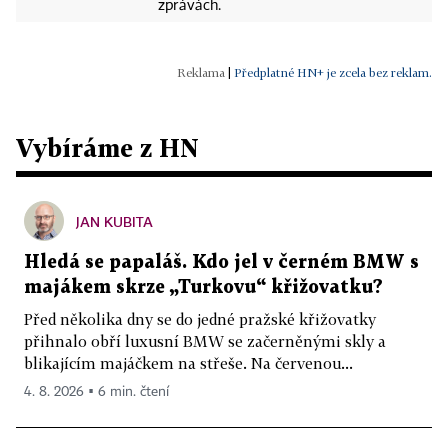
zprávách.
|
Předplatné HN+ je zcela bez reklam.
Vybíráme z HN
JAN KUBITA
Hledá se papaláš. Kdo jel v černém BMW s
majákem skrze „Turkovu“ křižovatku?
Před několika dny se do jedné pražské křižovatky
přihnalo obří luxusní BMW se začerněnými skly a
blikajícím majáčkem na střeše. Na červenou...
4. 8. 2026 ▪ 6 min. čtení