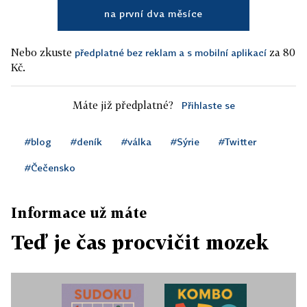
na první dva měsíce
Nebo zkuste
za 80
předplatné bez reklam a s mobilní aplikací
Kč.
Máte již předplatné?
Přihlaste se
#blog
#deník
#válka
#Sýrie
#Twitter
#Čečensko
Informace už máte
Teď je čas procvičit mozek