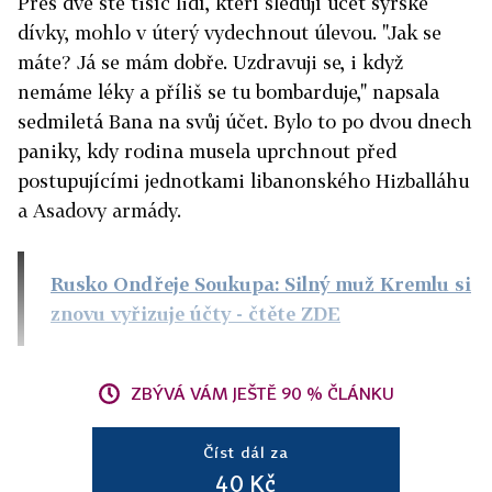
Přes dvě stě tisíc lidí, kteří sledují účet syrské
dívky, mohlo v úterý vydechnout úlevou. "Jak se
máte? Já se mám dobře. Uzdravuji se, i když
nemáme léky a příliš se tu bombarduje," napsala
sedmiletá Bana na svůj účet. Bylo to po dvou dnech
paniky, kdy rodina musela uprchnout před
postupujícími jednotkami libanonského Hizballáhu
a Asadovy armády.
Rusko Ondřeje Soukupa: Silný muž Kremlu si
znovu vyřizuje účty
- čtěte ZDE
ZBÝVÁ VÁM JEŠTĚ 90 % ČLÁNKU
Číst dál za
40 Kč