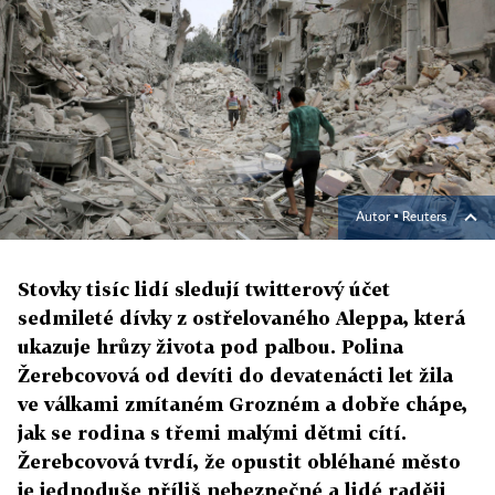
Autor ▪
Reuters
Stovky tisíc lidí sledují twitterový účet
sedmileté dívky z ostřelovaného Aleppa, která
ukazuje hrůzy života pod palbou. Polina
Žerebcovová od devíti do devatenácti let žila
ve válkami zmítaném Grozném a dobře chápe,
jak se rodina s třemi malými dětmi cítí.
Žerebcovová tvrdí, že opustit obléhané město
je jednoduše příliš nebezpečné a lidé raději