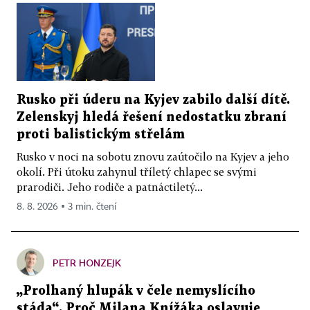
Rusko při úderu na Kyjev zabilo další dítě.
Zelenskyj hledá řešení nedostatku zbraní
proti balistickým střelám
Rusko v noci na sobotu znovu zaútočilo na Kyjev a jeho
okolí. Při útoku zahynul tříletý chlapec se svými
prarodiči. Jeho rodiče a patnáctiletý...
8. 8. 2026 ▪ 3 min. čtení
PETR HONZEJK
„Prolhaný hlupák v čele nemyslícího
stáda“. Proč Milana Knížáka oslavuje