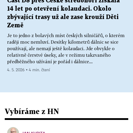
Část D8 přes České středohoří získala
14 let po otevření kolaudaci. Okolo
zbývající trasy už ale zase krouží Děti
Země
Je to jedno z bolavých míst českých silničářů, o kterém
raději moc nemluví. Desítky kilometrů dálnic se sice
používají, ale nemají ještě kolaudaci. Jde obvykle o
relativně čerstvé úseky, ale v režimu takzvaného
předběžného užívání je pořád i dálnice...
4. 5. 2026 ▪ 4 min. čtení
Vybíráme z HN