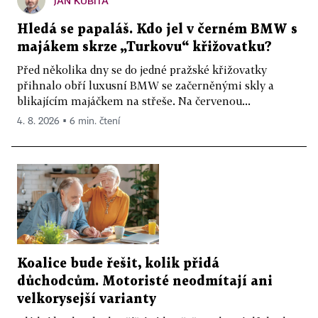
JAN KUBITA
Hledá se papaláš. Kdo jel v černém BMW s
majákem skrze „Turkovu“ křižovatku?
Před několika dny se do jedné pražské křižovatky
přihnalo obří luxusní BMW se začerněnými skly a
blikajícím majáčkem na střeše. Na červenou...
4. 8. 2026 ▪ 6 min. čtení
Koalice bude řešit, kolik přidá
důchodcům. Motoristé neodmítají ani
velkorysejší varianty