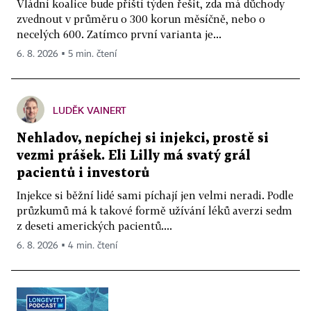
Vládní koalice bude příští týden řešit, zda má důchody
zvednout v průměru o 300 korun měsíčně, nebo o
necelých 600. Zatímco první varianta je...
6. 8. 2026 ▪ 5 min. čtení
LUDĚK VAINERT
Nehladov, nepíchej si injekci, prostě si
vezmi prášek. Eli Lilly má svatý grál
pacientů i investorů
Injekce si běžní lidé sami píchají jen velmi neradi. Podle
průzkumů má k takové formě užívání léků averzi sedm
z deseti amerických pacientů....
6. 8. 2026 ▪ 4 min. čtení