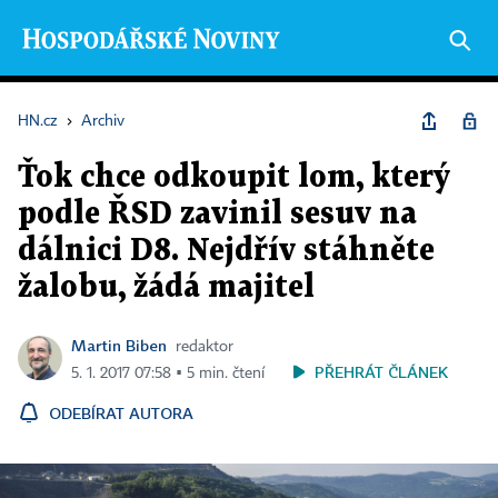
HN.cz
›
Archiv
Ťok chce odkoupit lom, který
podle ŘSD zavinil sesuv na
dálnici D8. Nejdřív stáhněte
žalobu, žádá majitel
Martin Biben
redaktor
PŘEHRÁT ČLÁNEK
5. 1. 2017 07:58 ▪ 5 min. čtení
ODEBÍRAT AUTORA