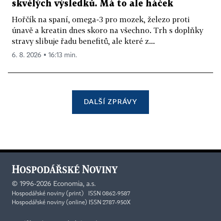
skvělých výsledků. Má to ale háček
Hořčík na spaní, omega-3 pro mozek, železo proti
únavě a kreatin dnes skoro na všechno. Trh s doplňky
stravy slibuje řadu benefitů, ale které z...
6. 8. 2026 ▪ 16:13 min.
DALŠÍ ZPRÁVY
©
1996-2026
Economia, a.s.
Hospodářské noviny (print) ISSN 0862-9587
Hospodářské noviny (online) ISSN 2787-950X