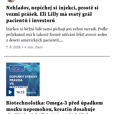
Nehladov, nepíchej si injekci, prostě si
vezmi prášek. Eli Lilly má svatý grál
pacientů i investorů
Injekce si běžní lidé sami píchají jen velmi neradi. Podle
průzkumů má k takové formě užívání léků averzi sedm
z deseti amerických pacientů....
7. 8. 2026 ▪ 4 min. čtení
16:13
Biotechnoložka: Omega-3 před úpadkem
mozku nepomohou, kreatin dosahuje