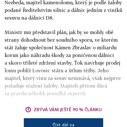
Nezbeda, majitel kamenolomu, který je podle žaloby
podané Ředitelstvím silnic a dálnic jedním z viníků
sesuvu na dálnici D8.
Ministr mu představil plán, jak by se mohly obě
strany dohodnout bez soudního sporu, ve kterém
stát žaluje společnost Kámen Zbraslav o miliardu
korun jako náhradu škody za poničenou dálnici
a skoro tříleté zdržení stavby. Ťok navrhuje prodej
lomu poblíž Lovosic státu a útlum těžby. Jeho
majitel, který vinu za sesuv neuznává, však nejprve
požaduje stažení žaloby. Majiteli přitom dává
za pravdu několik posudků expertů.
ZBÝVÁ VÁM JEŠTĚ 90 % ČLÁNKU
Číst dál za