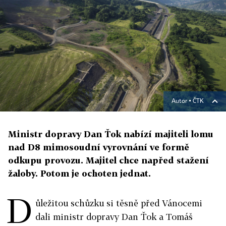
Autor ▪
ČTK
Ministr dopravy Dan Ťok nabízí majiteli lomu
nad D8 mimosoudní vyrovnání ve formě
odkupu provozu. Majitel chce napřed stažení
žaloby. Potom je ochoten jednat.
D
ůležitou schůzku si těsně před Vánocemi
dali ministr dopravy Dan Ťok a Tomáš