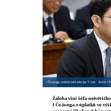
I Če-jonga, známý také jako Jay Y. Lee.
Autor ▪
R
Žaloba viní šéfa největší
I Če-jonga z úplatků ve vý