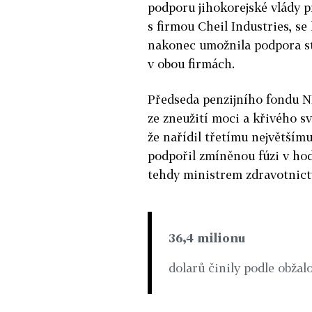
podporu jihokorejské vlády 
s firmou Cheil Industries, se
nakonec umožnila podpora st
v obou firmách.
Předseda penzijního fondu N
ze zneužití moci a křivého sv
že nařídil třetímu největším
podpořil zmíněnou fúzi v ho
tehdy ministrem zdravotnict
36,4 milionu
dolarů činily podle obžal