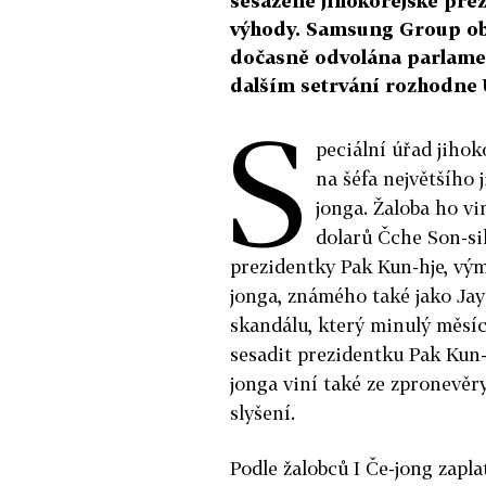
sesazené jihokorejské pre
výhody. Samsung Group obv
dočasně odvolána parlame
dalším setrvání rozhodne 
S
peciální úřad jihok
na šéfa největšího
jonga. Žaloba ho vin
dolarů Čche Son-si
prezidentky Pak Kun-hje, vým
jonga, známého také jako Jay
skandálu, který minulý měsí
sesadit prezidentku Pak Kun-h
jonga viní také ze zpronevěr
slyšení.
Podle žalobců I Če-jong zaplat