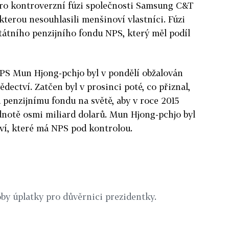
pro kontroverzní fúzi společnosti Samsung C&T
 kterou nesouhlasili menšinoví vlastníci. Fúzi
átního penzijního fondu NPS, který měl podíl
PS Mun Hjong-pchjo byl v pondělí obžalován
ědectví. Zatčen byl v prosinci poté, co přiznal,
u penzijnímu fondu na světě, aby v roce 2015
dnotě osmi miliard dolarů. Mun Hjong-pchjo byl
ví, které má NPS pod kontrolou.
oby úplatky pro důvěrnici prezidentky.