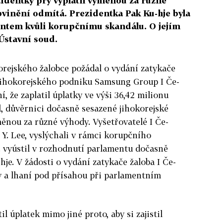
zidentky prý vyplatil výměnou za různé
inění odmítá. Prezidentka Pak Ku-hje byla
ntem kvůli korupčnímu skandálu. O jejím
Ústavní soud.
orejského žalobce požádal o vydání zatykače
 jihokorejského podniku Samsung Group I Če-
í, že zaplatil úplatky ve výši 36,42 milionu
l, důvěrnici dočasně sesazené jihokorejské
ěnou za různé výhody. Vyšetřovatelé I Če-
 Y. Lee, vyslýchali v rámci korupčního
c vyústil v rozhodnutí parlamentu dočasně
je. V žádosti o vydání zatykače žaloba I Če-
y a lhaní pod přísahou při parlamentním
il úplatek mimo jiné proto, aby si zajistil