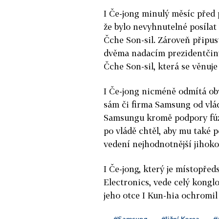
I Če-jong minulý měsíc před 
že bylo nevyhnutelné posílat
Čche Son-sil. Zároveň připust
dvěma nadacím prezidentčiny
Čche Son-sil, která se věnuj
I Če-jong nicméně odmítá obv
sám či firma Samsung od vlád
Samsungu kromě podpory fúz
po vládě chtěl, aby mu také
vedení nejhodnotnější jihoko
I Če-jong, který je místopře
Electronics, vede celý kong
jeho otce I Kun-hia ochromil 
#Samsung
#Jižní Korea
#