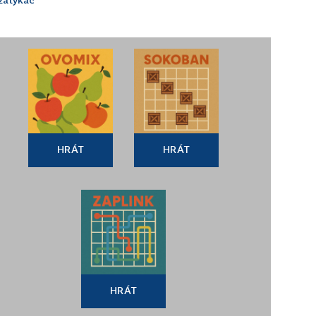
HRÁT
HRÁT
HRÁT