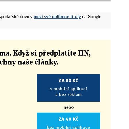
mezi své oblíbené tituly
ospodářské noviny
na Google
ma. Když si předplatíte HN,
echny naše články
.
ZA 80 KČ
s mobilní aplikací
a bez reklam
nebo
ZA 40 KČ
bez mobilní aplikace