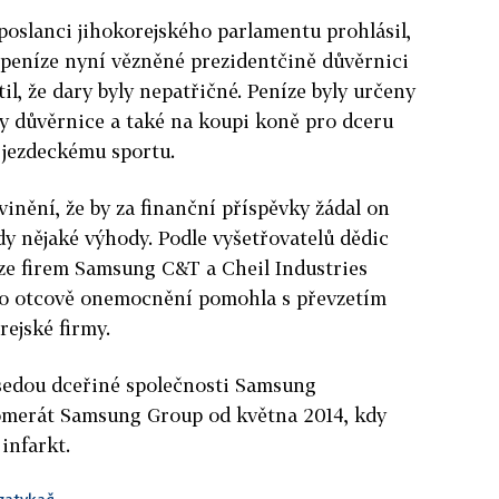
poslanci jihokorejského parlamentu prohlásil,
 peníze nyní vězněné prezidentčině důvěrnici
il, že dary byly nepatřičné. Peníze byly určeny
 důvěrnice a také na koupi koně pro dceru
e jezdeckému sportu.
inění, že by za finanční příspěvky žádal on
y nějaké výhody. Podle vyšetřovatelů dědic
e firem Samsung C&T a Cheil Industries
 po otcově onemocnění pomohla s převzetím
rejské firmy.
dsedou dceřiné společnosti Samsung
lomerát Samsung Group od května 2014, kdy
infarkt.
zatykač