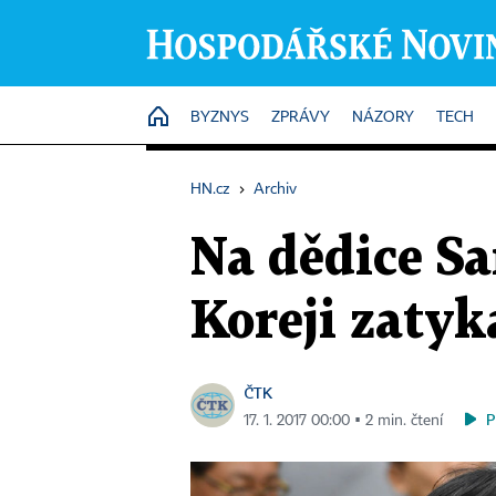
HOME
BYZNYS
ZPRÁVY
NÁZORY
TECH
HN.cz
›
Archiv
Na dědice Sa
Koreji zatyk
ČTK
P
17. 1. 2017 00:00 ▪ 2 min. čtení