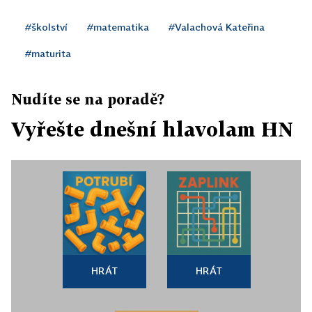
#školství
#matematika
#Valachová Kateřina
#maturita
Nudíte se na poradě?
Vyřešte dnešní hlavolam HN
HRÁT
HRÁT