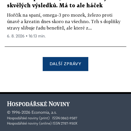
skvělých výsledků. Má to ale háček
Hořčík na spaní, omega-3 pro mozek, železo proti
únavě a kreatin dnes skoro na všechno. Trh s doplňky
stravy slibuje řadu benefitů, ale které z...
6. 8. 2026 ▪ 16:13 min.
DALŠÍ ZPRÁVY
©
1996-2026
Economia, a.s.
Hospodářské noviny (print) ISSN 0862-9587
Hospodářské noviny (online) ISSN 2787-950X