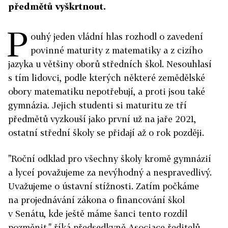
předmětů vyškrtnout.
P
ouhý jeden vládní hlas rozhodl o zavedení
povinné maturity z matematiky a z cizího
jazyka u většiny oborů středních škol. Nesouhlasí
s tím lidovci, podle kterých některé zemědělské
obory matematiku nepotřebují, a proti jsou také
gymnázia. Jejich studenti si maturitu ze tří
předmětů vyzkouší jako první už na jaře 2021,
ostatní střední školy se přidají až o rok později.
"Roční odklad pro všechny školy kromě gymnázií
a lyceí považujeme za nevýhodný a nespravedlivý.
Uvažujeme o ústavní stížnosti. Zatím počkáme
na projednávání zákona o financování škol
v Senátu, kde ještě máme šanci tento rozdíl
pozměnit," říká předsedkyně Asociace ředitelů