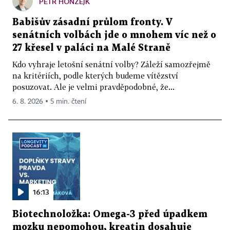
PETR HONZEJK
Babišův zásadní průlom fronty. V
senátních volbách jde o mnohem víc než o
27 křesel v paláci na Malé Straně
Kdo vyhraje letošní senátní volby? Záleží samozřejmě
na kritériích, podle kterých budeme vítězství
posuzovat. Ale je velmi pravděpodobné, že...
6. 8. 2026 ▪ 5 min. čtení
16:13
Biotechnoložka: Omega-3 před úpadkem
mozku nepomohou, kreatin dosahuje