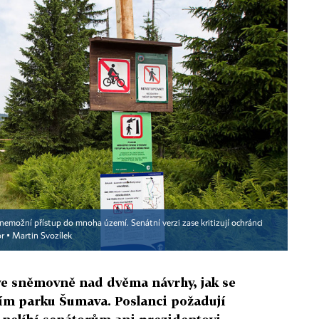
 znemožní přístup do mnoha území. Senátní verzi zase kritizují ochránci
r ▪
Martin Svozílek
ve sněmovně nad dvěma návrhy, jak se
ím parku Šumava. Poslanci požadují