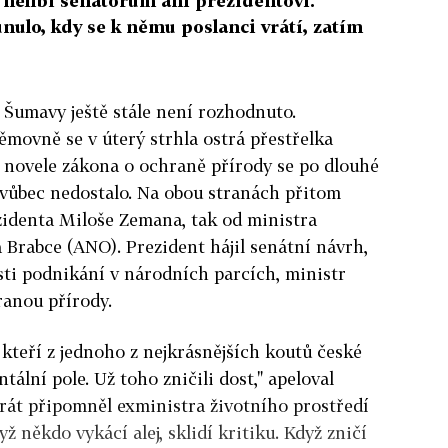
e nelíbí senátorům ani prezidentovi.
ulo, kdy se k němu poslanci vrátí, zatím
Šumavy ještě stále není rozhodnuto.
ěmovně se v úterý strhla ostrá přestřelka
o novele zákona o ochraně přírody se po dlouhé
vůbec nedostalo. Na obou stranách přitom
ezidenta Miloše Zemana, tak od ministra
 Brabce (ANO). Prezident hájil senátní návrh,
sti podnikání v národních parcích, ministr
ranou přírody.
kteří z jednoho z nejkrásnějších koutů české
tální pole. Už toho zničili dost," apeloval
rát připomněl exministra životního prostředí
ž někdo vykácí alej, sklidí kritiku. Když zničí