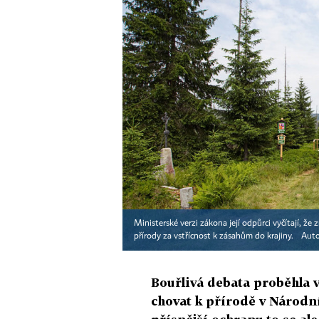
Ministerské verzi zákona její odpůrci vyčítají, že
přírody za vstřícnost k zásahům do krajiny.
Auto
Bouřlivá debata proběhla 
chovat k přírodě v Národn