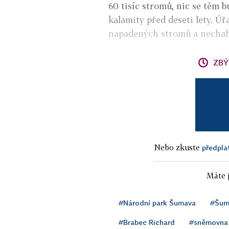
60 tisíc stromů, nic se těm 
kalamity před deseti lety. Ú
napadených stromů a nechaly 
ZBÝ
Nebo zkuste
předpla
Máte j
#Národní park Šumava
#Šum
#Brabec Richard
#sněmovna