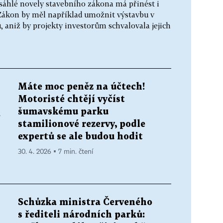
áhlé novely stavebního zákona má přinést i
ákon by měl například umožnit výstavbu v
 aniž by projekty investorům schvalovala jejich
Máte moc peněz na účtech!
Motoristé chtějí vyčíst
šumavskému parku
á
stamilionové rezervy, podle
expertů se ale budou hodit
30. 4. 2026 ▪ 7 min. čtení
Schůzka ministra Červeného
s řediteli národních parků: