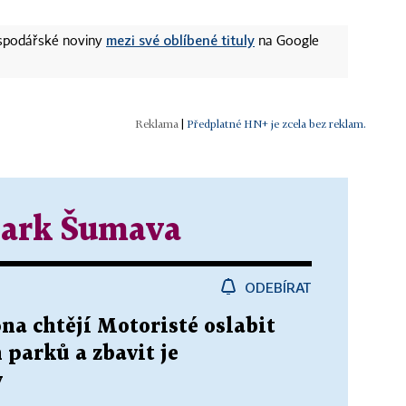
mezi své oblíbené tituly
ospodářské noviny
na Google
|
Předplatné HN+ je zcela bez reklam.
park Šumava
ODEBÍRAT
na chtějí Motoristé oslabit
 parků a zbavit je
y