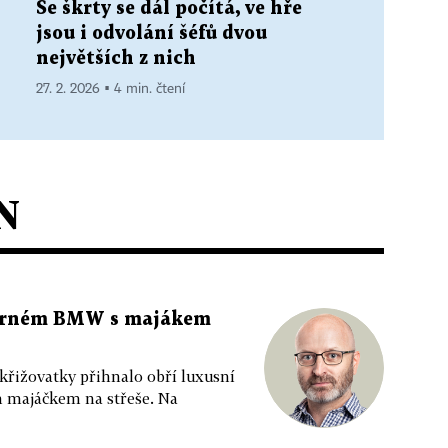
Se škrty se dál počítá, ve hře
jsou i odvolání šéfů dvou
největších z nich
27. 2. 2026 ▪ 4 min. čtení
N
 černém BMW s majákem
 křižovatky přihnalo obří luxusní
m majáčkem na střeše. Na