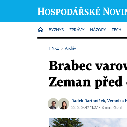
HOME
BYZNYS
ZPRÁVY
NÁZORY
TECH
HN.cz
›
Archiv
Brabec varo
Zeman před 
Radek Bartoníček
Veronika 
,
22. 2. 2017 11:27 ▪ 3 min. čtení