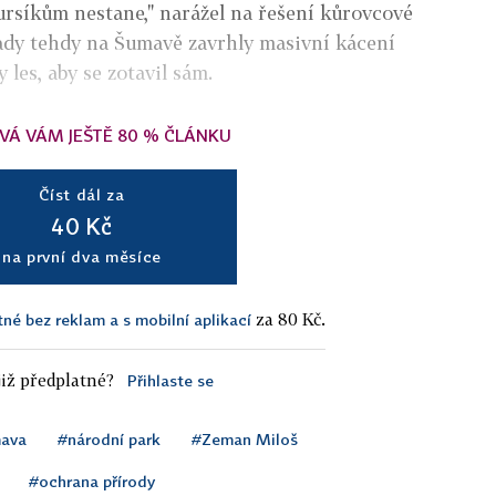
bursíkům nestane," narážel na řešení kůrovcové
řady tehdy na Šumavě zavrhly masivní kácení
les, aby se zotavil sám.
VÁ VÁM JEŠTĚ 80 % ČLÁNKU
Číst dál za
40 Kč
na první dva měsíce
za 80 Kč.
tné bez reklam a s mobilní aplikací
iž předplatné?
Přihlaste se
ava
#národní park
#Zeman Miloš
#ochrana přírody