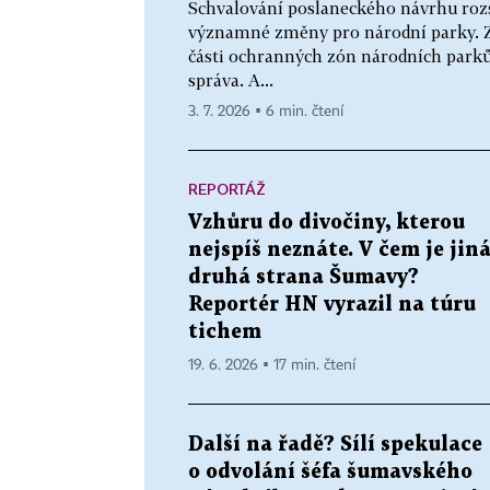
Schvalování poslaneckého návrhu rozs
významné změny pro národní parky. Z
části ochranných zón národních parků,
správa. A...
3. 7. 2026 ▪ 6 min. čtení
REPORTÁŽ
Vzhůru do divočiny, kterou
nejspíš neznáte. V čem je jin
druhá strana Šumavy?
Reportér HN vyrazil na túru
tichem
19. 6. 2026 ▪ 17 min. čtení
Další na řadě? Sílí spekulace
o odvolání šéfa šumavského