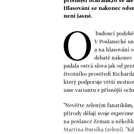
přísnější ochranu,to se al
Hlasování se nakonec odsun
není jasné.
O
budoucí podobě 
V Poslanecké sn
a na hlasování 
debatě nakonec 
padala ostrá slova jak od pr
životního prostředí Richarda
který podporuje větší možno
zase variantu s přísnější och
"Nevěřte zeleným fanatikům, 
přírody dělají svoje experimen
na poslance Zeman a několik
Martina Bursíka (zelení). "Kdy