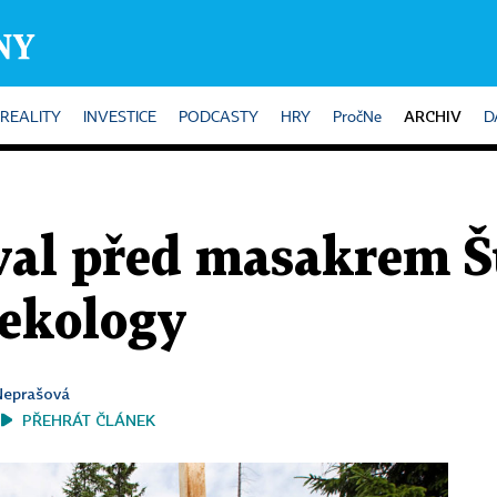
ARCHIV
REALITY
INVESTICE
PODCASTY
HRY
PročNe
D
val před masakrem 
ekology
Neprašová
PŘEHRÁT ČLÁNEK