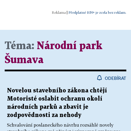
|
Předplatné HN+ je zcela bez reklam.
Téma:
Národní park
Šumava
ODEBÍRAT
Novelou stavebního zákona chtějí
Motoristé oslabit ochranu okolí
národních parků a zbavit je
zodpovědnosti za nehody
Schvalování poslaneckého návrhu rozsáhlé novely