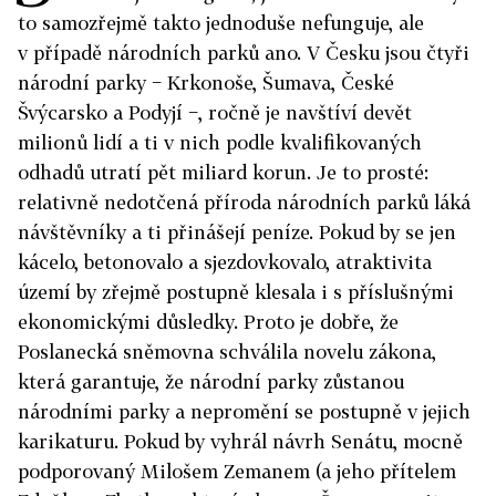
to samozřejmě takto jednoduše nefunguje, ale
v případě národních parků ano. V Česku jsou čtyři
národní parky − Krkonoše, Šumava, České
Švýcarsko a Podyjí −, ročně je navštíví devět
milionů lidí a ti v nich podle kvalifikovaných
odhadů utratí pět miliard korun. Je to prosté:
relativně nedotčená příroda národních parků láká
návštěvníky a ti přinášejí peníze. Pokud by se jen
kácelo, betonovalo a sjezdovkovalo, atraktivita
území by zřejmě postupně klesala i s příslušnými
ekonomickými důsledky. Proto je dobře, že
Poslanecká sněmovna schválila novelu zákona,
která garantuje, že národní parky zůstanou
národními parky a nepromění se postupně v jejich
karikaturu. Pokud by vyhrál návrh Senátu, mocně
podporovaný Milošem Zemanem (a jeho přítelem