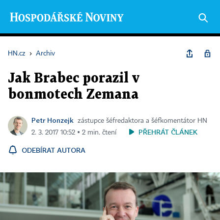
HN.cz
›
Archiv
Jak Brabec porazil v
bonmotech Zemana
Petr Honzejk
zástupce šéfredaktora a šéfkomentátor HN
PŘEHRÁT ČLÁNEK
2. 3. 2017 10:52 ▪ 2 min. čtení
ODEBÍRAT AUTORA