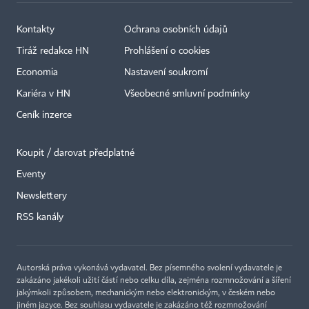
Kontakty
Ochrana osobních údajů
Tiráž redakce HN
Prohlášení o cookies
Economia
Nastavení soukromí
Kariéra v HN
Všeobecné smluvní podmínky
Ceník inzerce
Koupit / darovat předplatné
Eventy
×
Newslettery
RSS kanály
Autorská práva vykonává vydavatel. Bez písemného svolení vydavatele je
zakázáno jakékoli užití částí nebo celku díla, zejména rozmnožování a šíření
jakýmkoli způsobem, mechanickým nebo elektronickým, v českém nebo
jiném jazyce. Bez souhlasu vydavatele je zakázáno též rozmnožování