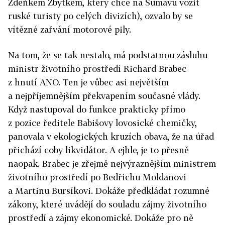
Zdeňkem Zbytkem, který chce na Šumavu vozit
ruské turisty po celých divizích), ozvalo by se
vítězné zařvání motorové pily.
Na tom, že se tak nestalo, má podstatnou zásluhu
ministr životního prostředí Richard Brabec
z hnutí ANO. Ten je vůbec asi největším
a nejpříjemnějším překvapením současné vlády.
Když nastupoval do funkce prakticky přímo
z pozice ředitele Babišovy lovosické chemičky,
panovala v ekologických kruzích obava, že na úřad
přichází coby likvidátor. A ejhle, je to přesně
naopak. Brabec je zřejmě nejvýraznějším ministrem
životního prostředí po Bedřichu Moldanovi
a Martinu Bursíkovi. Dokáže předkládat rozumné
zákony, které uvádějí do souladu zájmy životního
prostředí a zájmy ekonomické. Dokáže pro ně