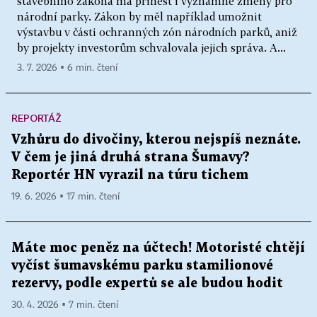
stavebního zákona má přinést i významné změny pro
národní parky. Zákon by měl například umožnit
výstavbu v části ochranných zón národních parků, aniž
by projekty investorům schvalovala jejich správa. A...
3. 7. 2026 ▪ 6 min. čtení
REPORTÁŽ
Vzhůru do divočiny, kterou nejspíš neznáte.
V čem je jiná druhá strana Šumavy?
Reportér HN vyrazil na túru tichem
19. 6. 2026 ▪ 17 min. čtení
Máte moc peněz na účtech! Motoristé chtějí
vyčíst šumavskému parku stamilionové
rezervy, podle expertů se ale budou hodit
30. 4. 2026 ▪ 7 min. čtení