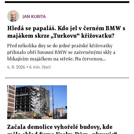
JAN KUBITA
Hledá se papaláš. Kdo jel v černém BMW s
majákem skrze „Turkovu“ křižovatku?
Před několika dny se do jedné pražské křižovatky
přihnalo obří luxusní BMW se začerněnými skly a
blikajícím majáčkem na střeše. Na červenou...
4. 8. 2026 ▪ 6 min. čtení
Začala demolice vyhořelé budovy, kde