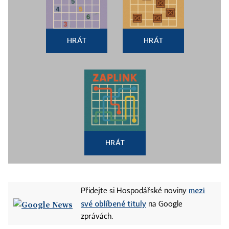
HRÁT
HRÁT
HRÁT
mezi
Přidejte si Hospodářské noviny
své oblíbené tituly
na Google
zprávách.