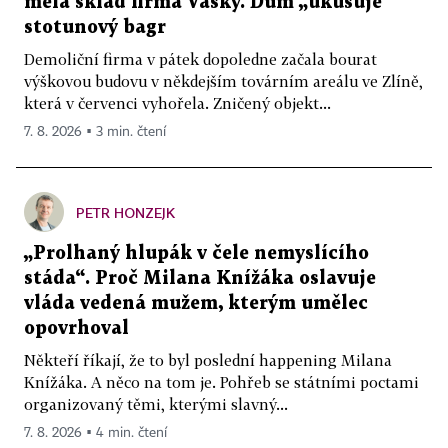
měla sklad firma Vasky. Dům „ukusuje“
stotunový bagr
Demoliční firma v pátek dopoledne začala bourat
výškovou budovu v někdejším továrním areálu ve Zlíně,
která v červenci vyhořela. Zničený objekt...
7. 8. 2026 ▪ 3 min. čtení
PETR HONZEJK
„Prolhaný hlupák v čele nemyslícího
stáda“. Proč Milana Knížáka oslavuje
vláda vedená mužem, kterým umělec
opovrhoval
Někteří říkají, že to byl poslední happening Milana
Knížáka. A něco na tom je. Pohřeb se státními poctami
organizovaný těmi, kterými slavný...
7. 8. 2026 ▪ 4 min. čtení