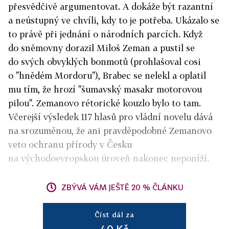
přesvědčivě argumentovat. A dokáže být razantní
a neústupný ve chvíli, kdy to je potřeba. Ukázalo se
to právě při jednání o národních parcích. Když
do sněmovny dorazil Miloš Zeman a pustil se
do svých obvyklých bonmotů (prohlašoval cosi
o "hnědém Mordoru"), Brabec se nelekl a oplatil
mu tím, že hrozí "šumavský masakr motorovou
pilou". Zemanovo rétorické kouzlo bylo to tam.
Včerejší výsledek 117 hlasů pro vládní novelu dává
na srozuměnou, že ani pravděpodobné Zemanovo
veto ochranu přírody v Česku
na východoevropskou úroveň nakonec neponíží.
ZBÝVÁ VÁM JEŠTĚ 20 % ČLÁNKU
Číst dál za