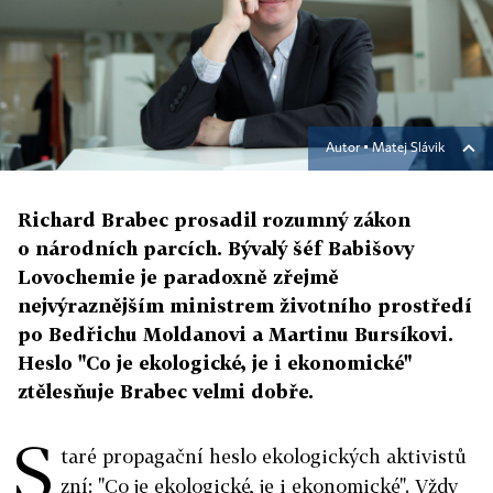
Autor ▪
Matej Slávik
Richard Brabec prosadil rozumný zákon
o národních parcích. Bývalý šéf Babišovy
Lovochemie je paradoxně zřejmě
nejvýraznějším ministrem životního prostředí
po Bedřichu Moldanovi a Martinu Bursíkovi.
Heslo "Co je ekologické, je i ekonomické"
ztělesňuje Brabec velmi dobře.
S
taré propagační heslo ekologických aktivistů
zní: "Co je ekologické, je i ekonomické". Vždy