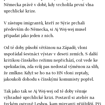
Německa právě v době, kdy vrcholila první vlna
uprchlické krize.
V zástupu imigrantů, kteří ze Sýrie prchali
především do Německa, si Aj Wej-wej musel
připadat jako jeden z nich.
Od té doby působí většinou na Západě, vloni
uspořádal šestnáct výstav v deseti zemích. S další
kritikou čínského režimu nepřichází, což vede ke
spekulacím, zda svůj pas nedostal výměnou za slib,
že zmlkne. Když se ho na to HN vloni zeptaly,
jakoukoli dohodu s čínskými komunisty popřel.
Tak jako tak se Aj Wej-wej od té doby věnuje
výhradně uprchlické krizi. Postavil si ateliér na
řeckém ostrově Lesbos, kam migranti přijíždějí. Při