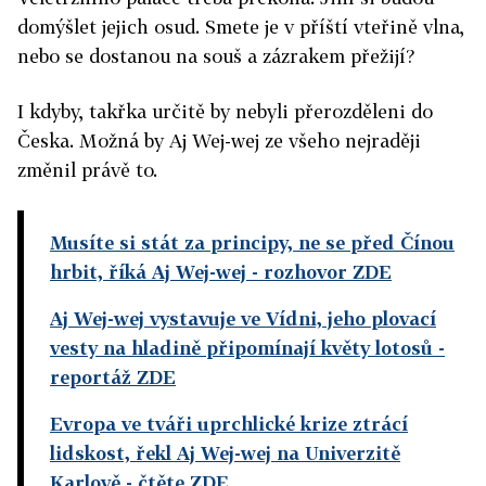
domýšlet jejich osud. Smete je v příští vteřině vlna,
nebo se dostanou na souš a zázrakem přežijí?
I kdyby, takřka určitě by nebyli přerozděleni do
Česka. Možná by Aj Wej-wej ze všeho nejraději
změnil právě to.
Musíte si stát za principy, ne se před Čínou
hrbit, říká Aj Wej-wej
- rozhovor ZDE
Aj Wej-wej vystavuje ve Vídni, jeho plovací
vesty na hladině připomínají květy lotosů
-
reportáž ZDE
Evropa ve tváři uprchlické krize ztrácí
lidskost, řekl Aj Wej-wej na Univerzitě
Karlově
- čtěte ZDE