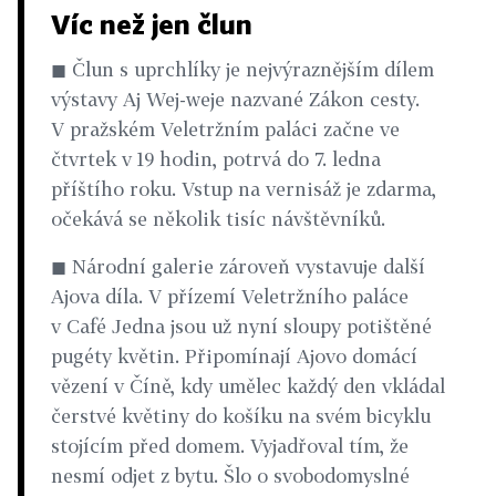
Víc než jen člun
◼ Člun s uprchlíky je nejvýraznějším dílem
výstavy Aj Wej-weje nazvané Zákon cesty.
V pražském Veletržním paláci začne ve
čtvrtek v 19 hodin, potrvá do 7. ledna
příštího roku. Vstup na vernisáž je zdarma,
očekává se několik tisíc návštěvníků.
◼ Národní galerie zároveň vystavuje další
Ajova díla. V přízemí Veletržního paláce
v Café Jedna jsou už nyní sloupy potištěné
pugéty květin. Připomínají Ajovo domácí
vězení v Číně, kdy umělec každý den vkládal
čerstvé květiny do košíku na svém bicyklu
stojícím před domem. Vyjadřoval tím, že
nesmí odjet z bytu. Šlo o svobodomyslné