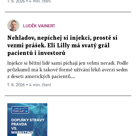
7. 8. 2026 ▪ 4 min. čtení
LUDĚK VAINERT
Nehladov, nepíchej si injekci, prostě si
vezmi prášek. Eli Lilly má svatý grál
pacientů i investorů
Injekce si běžní lidé sami píchají jen velmi neradi. Podle
průzkumů má k takové formě užívání léků averzi sedm
z deseti amerických pacientů....
7. 8. 2026 ▪ 4 min. čtení