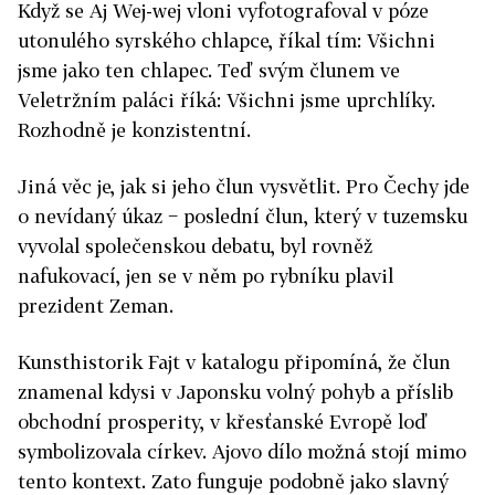
Když se Aj Wej-wej vloni vyfotografoval v póze
utonulého syrského chlapce, říkal tím: Všichni
jsme jako ten chlapec. Teď svým člunem ve
Veletržním paláci říká: Všichni jsme uprchlíky.
Rozhodně je konzistentní.
Jiná věc je, jak si jeho člun vysvětlit. Pro Čechy jde
o nevídaný úkaz − poslední člun, který v tuzemsku
vyvolal společenskou debatu, byl rovněž
nafukovací, jen se v něm po rybníku plavil
prezident Zeman.
Kunsthistorik Fajt v katalogu připomíná, že člun
znamenal kdysi v Japonsku volný pohyb a příslib
obchodní prosperity, v křesťanské Evropě loď
symbolizovala církev. Ajovo dílo možná stojí mimo
tento kontext. Zato funguje podobně jako slavný