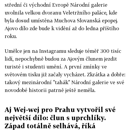
střední či východní Evropě Národní galerie
uvolnila velkou dvoranu Veletržního paláce, kde
byla dosud umístěna Muchova Slovanská epopej.
Ajovo dílo zde bude k vidění až do ledna příštího
roku.
Umělce jen na Instagramu sleduje téměř 300 tisíc
lidí, nepochybně budou za Ajovým člunem jezdit
turisté i studenti umění. A první zmínky ve
světovém tisku již začaly vycházet. Zkrátka a dobře:
takový mezinárodní "tahák" Národní galerie ve své
novodobé historii patrně ještě neměla.
Aj Wej-wej pro Prahu vytvořil své
největší dílo: člun s uprchlíky.
Západ totálně selhává, říká