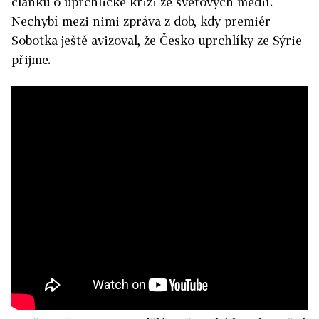
článků o uprchlické krizi ze světových médií.
Nechybí mezi nimi zpráva z dob, kdy premiér
Sobotka ještě avizoval, že Česko uprchlíky ze Sýrie
přijme.