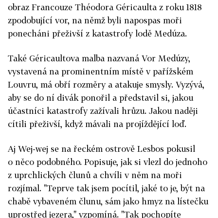
obraz Francouze Théodora Géricaulta z roku 1818
zpodobující vor, na němž byli napospas moři
ponecháni přeživší z katastrofy lodě Medúza.
Také Géricaultova malba nazvaná Vor Medúzy,
vystavená na prominentním místě v pařížském
Louvru, má obří rozměry a atakuje smysly. Vyzývá,
aby se do ní divák ponořil a představil si, jakou
účastníci katastrofy zažívali hrůzu. Jakou naději
cítili přeživší, když mávali na projíždějící loď.
Aj Wej-wej se na řeckém ostrově Lesbos pokusil
o něco podobného. Popisuje, jak si vlezl do jednoho
z uprchlických člunů a chvíli v něm na moři
rozjímal. "Teprve tak jsem pocítil, jaké to je, být na
chabě vybaveném člunu, sám jako hmyz na lístečku
uprostřed jezera," vzpomíná. "Tak pochopíte