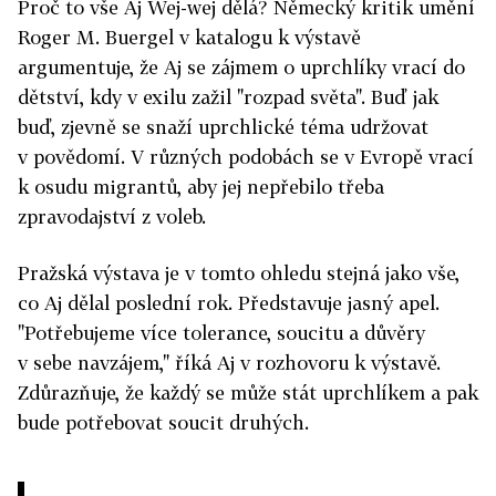
Proč to vše Aj Wej-wej dělá? Německý kritik umění
Roger M. Buergel v katalogu k výstavě
argumentuje, že Aj se zájmem o uprchlíky vrací do
dětství, kdy v exilu zažil "rozpad světa". Buď jak
buď, zjevně se snaží uprchlické téma udržovat
v povědomí. V různých podobách se v Evropě vrací
k osudu migrantů, aby jej nepřebilo třeba
zpravodajství z voleb.
Pražská výstava je v tomto ohledu stejná jako vše,
co Aj dělal poslední rok. Představuje jasný apel.
"Potřebujeme více tolerance, soucitu a důvěry
v sebe navzájem," říká Aj v rozhovoru k výstavě.
Zdůrazňuje, že každý se může stát uprchlíkem a pak
bude potřebovat soucit druhých.