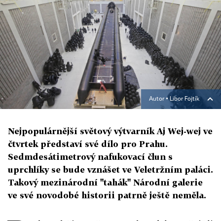
Autor ▪
Libor Fojtík
Nejpopulárnější světový výtvarník Aj Wej-wej ve
čtvrtek představí své dílo pro Prahu.
Sedmdesátimetrový nafukovací člun s
uprchlíky se bude vznášet ve Veletržním paláci.
Takový mezinárodní "tahák" Národní galerie
ve své novodobé historii patrně ještě neměla.