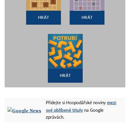
HRÁT
HRÁT
HRÁT
mezi
Přidejte si Hospodářské noviny
své oblíbené tituly
na Google
zprávách.