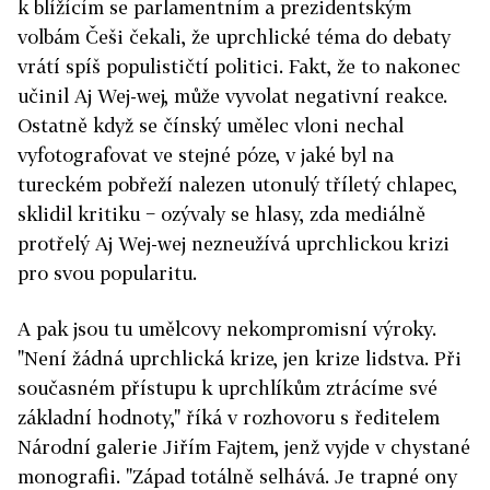
k blížícím se parlamentním a prezidentským
volbám Češi čekali, že uprchlické téma do debaty
vrátí spíš populističtí politici. Fakt, že to nakonec
učinil Aj Wej-wej, může vyvolat negativní reakce.
Ostatně když se čínský umělec vloni nechal
vyfotografovat ve stejné póze, v jaké byl na
tureckém pobřeží nalezen utonulý tříletý chlapec,
sklidil kritiku − ozývaly se hlasy, zda mediálně
protřelý Aj Wej-wej nezneužívá uprchlickou krizi
pro svou popularitu.
A pak jsou tu umělcovy nekompromisní výroky.
"Není žádná uprchlická krize, jen krize lidstva. Při
současném přístupu k uprchlíkům ztrácíme své
základní hodnoty," říká v rozhovoru s ředitelem
Národní galerie Jiřím Fajtem, jenž vyjde v chystané
monografii. "Západ totálně selhává. Je trapné ony