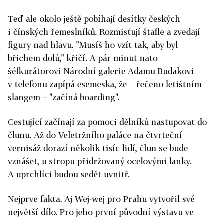
Teď ale okolo ještě pobíhají desítky českých
i čínských řemeslníků. Rozmisťují štafle a zvedají
figury nad hlavu. "Musíš ho vzít tak, aby byl
břichem dolů," křičí. A pár minut nato
šéfkurátorovi Národní galerie Adamu Budakovi
v telefonu zapípá esemeska, že − řečeno letištním
slangem − "začíná boarding".
Cestující začínají za pomoci dělníků nastupovat do
člunu. Až do Veletržního paláce na čtvrteční
vernisáž dorazí několik tisíc lidí, člun se bude
vznášet, u stropu přidržovaný ocelovými lanky.
A uprchlíci budou sedět uvnitř.
Nejprve fakta. Aj Wej-wej pro Prahu vytvořil své
největší dílo. Pro jeho první původní výstavu ve