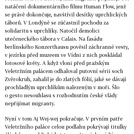
natáčení dokumentárního filmu Human Flow, jenž
se právě dokončuje, navštívil desítky uprchlických
táborů. V Londýně se zúčastnil pochodu za
solidaritu s uprchlíky. Natočil demolici
utečeneckého tábora v Calais. Na fasádu
berlínského Konzerthausu pověsil záchranné vesty,
v jezírku před muzeem ve Vídni z nich poskládal
lotosové květy. A když vloni před pražským
Veletržním palácem odhaloval putovní sérii soch
Zvěrokruh, zahalil je do zlatých fólií, jaké se dávají
prochladlým uprchlíkům nalezeným v moři. Šlo
o gesto nesouhlasu s rozhodnutím české vlády
nepřijímat migranty.
Nyní v tom Aj Wej-wej pokračuje. V prvním patře
Veletržního paláce celou podlahu pokrývají titulky