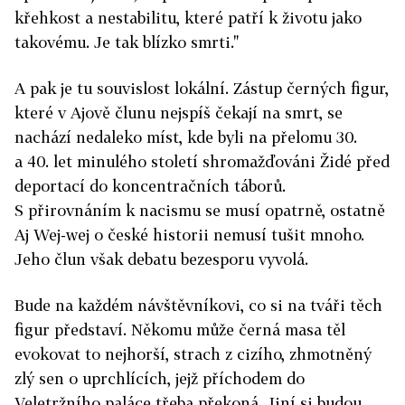
křehkost a nestabilitu, které patří k životu jako
takovému. Je tak blízko smrti."
A pak je tu souvislost lokální. Zástup černých figur,
které v Ajově člunu nejspíš čekají na smrt, se
nachází nedaleko míst, kde byli na přelomu 30.
a 40. let minulého století shromažďováni Židé před
deportací do koncentračních táborů.
S přirovnáním k nacismu se musí opatrně, ostatně
Aj Wej-wej o české historii nemusí tušit mnoho.
Jeho člun však debatu bezesporu vyvolá.
Bude na každém návštěvníkovi, co si na tváři těch
figur představí. Někomu může černá masa těl
evokovat to nejhorší, strach z cizího, zhmotněný
zlý sen o uprchlících, jejž příchodem do
Veletržního paláce třeba překoná. Jiní si budou