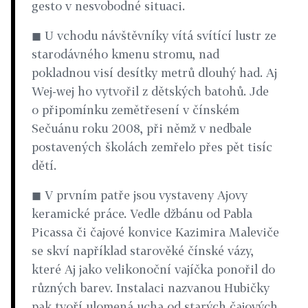
gesto v nesvobodné situaci.
◼ U vchodu návštěvníky vítá svítící lustr ze
starodávného kmenu stromu, nad
pokladnou visí desítky metrů dlouhý had. Aj
Wej-wej ho vytvořil z dětských batohů. Jde
o připomínku zemětřesení v čínském
Sečuánu roku 2008, při němž v nedbale
postavených školách zemřelo přes pět tisíc
dětí.
◼ V prvním patře jsou vystaveny Ajovy
keramické práce. Vedle džbánu od Pabla
Picassa či čajové konvice Kazimira Maleviče
se skví například starověké čínské vázy,
které Aj jako velikonoční vajíčka ponořil do
různých barev. Instalaci nazvanou Hubičky
pak tvoří ulomená ucha od starých čajových