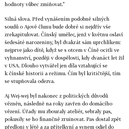
hodnoty vůbec zmiňovat."
Silná slova. Před vynášením podobně silných
soudů o Ajově člunu bude dobré si nejdřív vše
zrekapitulovat. Čínský umělec, jenž v květnu oslaví
šedesáté narozeniny, byl dvakrát sám uprchlíkem:
nejprve jako dítě, když se s otcem v Číně ocitli ve
vyhnanství, později v dospělosti, kdy dvanáct let žil
v USA. Dlouho vytvářel jen díla vztahující se
k čínské historii a režimu. Čím byl kritičtější, tím
se stupňovala odezva.
Aj Wej-wej byl nakonec z politických důvodů
vězněn, následně na roky zavřen do domácího
vězení. Úřady mu zbouraly ateliér, sebraly pas,
pokusily se ho finančně zruinovat. Pas dostal zpět
předloni v létě a za přítelkyní a synem odjel do