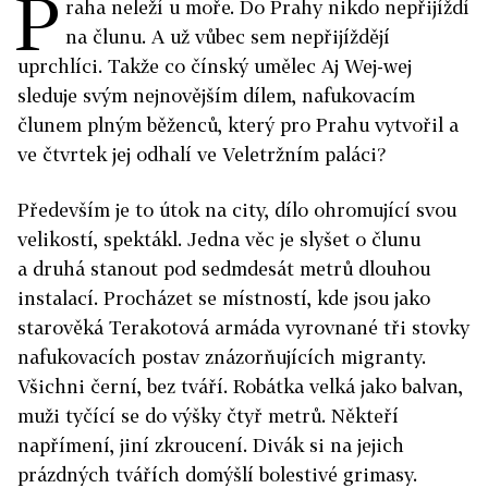
P
raha neleží u moře. Do Prahy nikdo nepřijíždí
na člunu. A už vůbec sem nepřijíždějí
uprchlíci. Takže co čínský umělec Aj Wej-wej
sleduje svým nejnovějším dílem, nafukovacím
člunem plným běženců, který pro Prahu vytvořil a
ve čtvrtek jej odhalí ve Veletržním paláci?
Především je to útok na city, dílo ohromující svou
velikostí, spektákl. Jedna věc je slyšet o člunu
a druhá stanout pod sedmdesát metrů dlouhou
instalací. Procházet se místností, kde jsou jako
starověká Terakotová armáda vyrovnané tři stovky
nafukovacích postav znázorňujících migranty.
Všichni černí, bez tváří. Robátka velká jako balvan,
muži tyčící se do výšky čtyř metrů. Někteří
napřímení, jiní zkroucení. Divák si na jejich
prázdných tvářích domýšlí bolestivé grimasy.