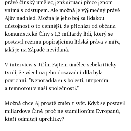
právě čínský umělec, jenž situaci přece jenom
vnímá s odstupem. Ale možná je výjimečný právě
Ajův nadhled. Možná je jeho boj za lidskou
důstojnost o to cennější, že přichází od občana
komunistické Číny s 1,3 miliardy lidí, který se
postavil režimu popírajícímu lidská práva v míře,
jaká je na Západě nevídaná.
V interview s Jiřím Fajtem umělec sebekriticky
tvrdí, že všechna jeho dosavadní díla byla
povrchní. "Neporadila si s bolestí, utrpením
a temnotou v naší společnosti."
Možná chce Aj prostě změnit svět. Když se postavil
miliardové Číně, proč ne stamilionům Evropanů,
kteří odmítají uprchlíky?