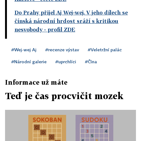
Do Prahy přijel Aj Wej-wej. V jeho dílech se
čínská národní hrdost sráží s kritikou
nesvobody
- profil ZDE
#Wej-wej Aj
#recenze výstav
#Veletržní palác
#Národní galerie
#uprchlíci
#Čína
Informace už máte
Teď je čas procvičit mozek