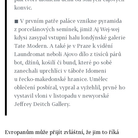
konvic.
◼ V prvním patře paláce vznikne pyramida
z porcelánových semínek, jimiž Aj Wej-wej
kdysi zasypal vstupní halu londýnské galerie
Tate Modern. A také je v Praze k vidění
Laundromat neboli Ajovo dílo z tisíců párů
bot, džínů, košilí či bund, které po sobě
zanechali uprchlíci v táboře Idomeni
u řecko-makedonské hranice. Umělec
oblečení posbíral, vypral a vyžehlil, prvně ho
vystavil vloni v listopadu v newyorské
Jeffrey Deitch Gallery.
Evropanům může přijít zvláštní, že jim to říká