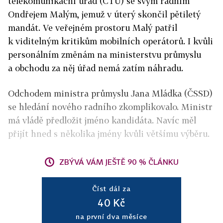
telekomunikační úřad (ČTÚ) se svým radním
Ondřejem Malým, jemuž v úterý skončil pětiletý
mandát. Ve veřejném prostoru Malý patřil
k viditelným kritikům mobilních operátorů. I kvůli
personálním změnám na ministerstvu průmyslu
a obchodu za něj úřad nemá zatím náhradu.
Odchodem ministra průmyslu Jana Mládka (ČSSD)
se hledání nového radního zkomplikovalo. Ministr
má vládě předložit jméno kandidáta. Navíc měl
přijít hned s několika jmény kvůli většímu výběru.
ZBÝVÁ VÁM JEŠTĚ 90 % ČLÁNKU
Číst dál za
40 Kč
na první dva měsíce