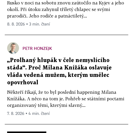
Rusko v noci na sobotu znovu zaútočilo na Kyjev a jeho
okolí. Při útoku zahynul tříletý chlapec se svými
prarodiči. Jeho rodiče a patnáctiletý...
8. 8. 2026 ▪ 3 min. čtení
PETR HONZEJK
„Prolhaný hlupák v čele nemyslícího
stáda“. Proč Milana Knížáka oslavuje
vláda vedená mužem, kterým umělec
opovrhoval
Někteří říkají, že to byl poslední happening Milana
Knížáka. A něco na tom je. Pohřeb se státními poctami
organizovaný těmi, kterými slavný...
7. 8. 2026 ▪ 4 min. čtení