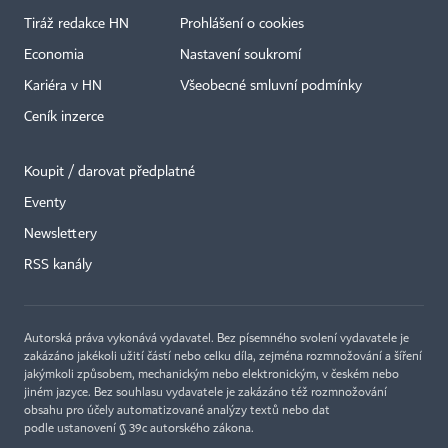
Tiráž redakce HN
Prohlášení o cookies
Economia
Nastavení soukromí
Kariéra v HN
Všeobecné smluvní podmínky
Ceník inzerce
Koupit / darovat předplatné
Eventy
Newslettery
RSS kanály
Autorská práva vykonává vydavatel. Bez písemného svolení vydavatele je
zakázáno jakékoli užití částí nebo celku díla, zejména rozmnožování a šíření
jakýmkoli způsobem, mechanickým nebo elektronickým, v českém nebo
jiném jazyce. Bez souhlasu vydavatele je zakázáno též rozmnožování
obsahu pro účely automatizované analýzy textů nebo dat
podle ustanovení § 39c autorského zákona.