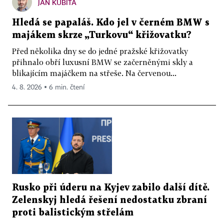
JAN KUBITA
Hledá se papaláš. Kdo jel v černém BMW s
majákem skrze „Turkovu“ křižovatku?
Před několika dny se do jedné pražské křižovatky
přihnalo obří luxusní BMW se začerněnými skly a
blikajícím majáčkem na střeše. Na červenou...
4. 8. 2026 ▪ 6 min. čtení
Rusko při úderu na Kyjev zabilo další dítě.
Zelenskyj hledá řešení nedostatku zbraní
proti balistickým střelám