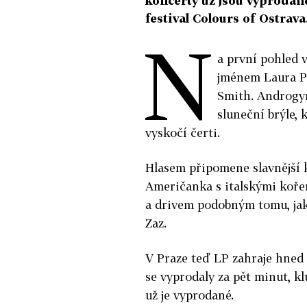
koncerty už jsou vyprodané
festival Colours of Ostrava
N
a první pohled 
jménem Laura Pe
Smith. Androgyn
sluneční brýle, k
vyskočí čerti.
Hlasem připomene slavnější k
Američanka s italskými kořen
a drivem podobným tomu, ja
Zaz.
V Praze teď LP zahraje hned 
se vyprodaly za pět minut, kl
už je vyprodané.