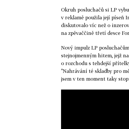
Okruh posluchačů si LP vybu
v reklamě použila její píseň 
diskutovalo víc než o inzerov
na zpěvaččině třetí desce Fo
Nový impulz LP posluchačům
stejnojmenným hitem, jejž na
o rozchodu s tehdejší přítel
"Nahrávání té skladby pro mě 
jsem v ten moment taky stopr