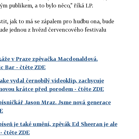
m publikem, a to bylo něco," říká LP.
stit, jak to má se zápalem pro hudbu ona, bude
bude jednou z hvězd červencového festivalu
 ukáže v Praze zpěvačka Macdonaldová.
ic Bar
- čtěte ZDE
ake vydal černobílý videoklip, zachycuje
anovou krátce před porodem
- čtěte ZDE
 písničkář Jason Mraz. Jsme nová generace
DE
íseň je také umění, zpěvák Ed Sheeran je ale
- čtěte ZDE