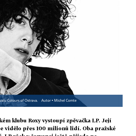
valu Colours of Ostrava.
Autor ▪
Michel Comte
ském klubu Roxy vystoupí zpěvačka LP. Její
 vidělo přes 100 milionů lidí. Oba pražské