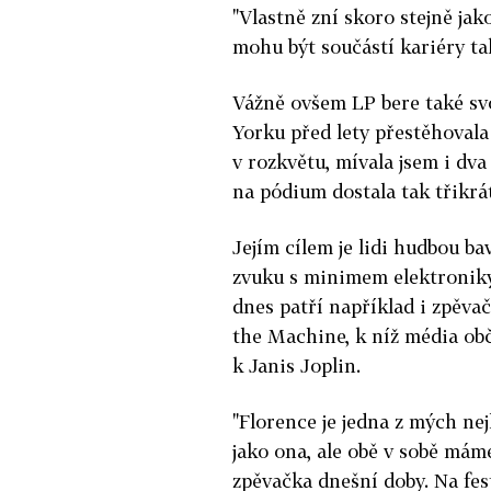
"Vlastně zní skoro stejně jak
mohu být součástí kariéry ta
Vážně ovšem LP bere také svo
Yorku před lety přestěhovala
v rozkvětu, mívala jsem i dv
na pódium dostala tak třikrát
Jejím cílem je lidi hudbou b
zvuku s minimem elektroniky.
dnes patří například i zpěva
the Machine, k níž média ob
k Janis Joplin.
"Florence je jedna z mých ne
jako ona, ale obě v sobě máme
zpěvačka dnešní doby. Na fest