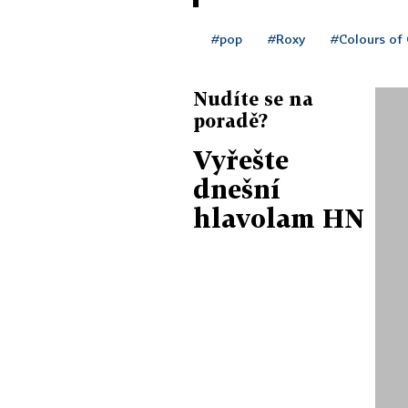
#pop
#Roxy
#Colours of
Nudíte se na
poradě?
Vyřešte
dnešní
hlavolam HN