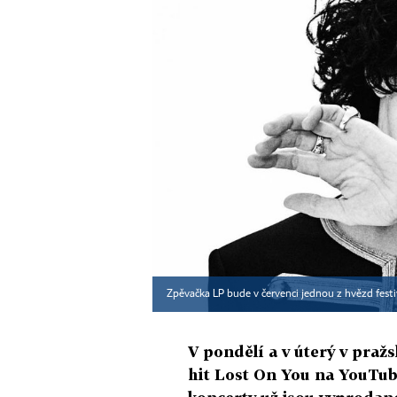
Zpěvačka LP bude v červenci jednou z hvězd festi
V pondělí a v úterý v praž
hit Lost On You na YouTube