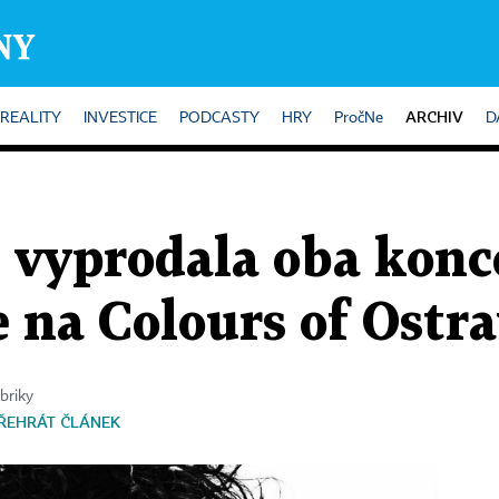
ARCHIV
REALITY
INVESTICE
PODCASTY
HRY
PročNe
D
 vyprodala oba konce
de na Colours of Ostr
briky
ŘEHRÁT ČLÁNEK