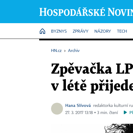
HOME
BYZNYS
ZPRÁVY
NÁZORY
TECH
HN.cz
›
Archiv
Zpěvačka LP
v létě přije
Hana Slívová
redaktorka kulturní ru
P
27. 3. 2017 13:18 ▪ 3 min. čtení