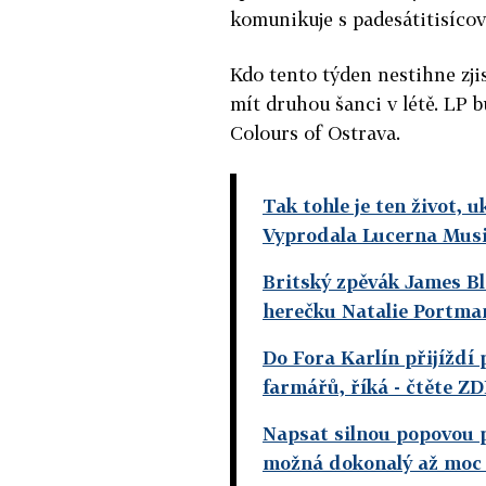
komunikuje s padesátitisícový
Kdo tento týden nestihne zji
mít druhou šanci v létě. LP 
Colours of Ostrava.
Tak tohle je ten život,
Vyprodala Lucerna Mus
Britský zpěvák James Bl
herečku Natalie Portm
Do Fora Karlín přijíždí
farmářů, říká
- čtěte Z
Napsat silnou popovou p
možná dokonalý až moc