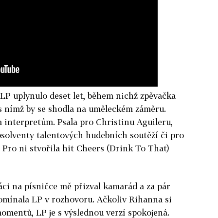
LP uplynulo deset let, během nichž zpěvačka
 s nímž by se shodla na uměleckém záměru.
 interpretům. Psala pro Christinu Aguileru,
bsolventy talentových hudebních soutěží či pro
Pro ni stvořila hit Cheers (Drink To That)
ráci na písničce mě přizval kamarád a za pár
omínala LP v rozhovoru. Ačkoliv Rihanna si
omentů, LP je s výslednou verzí spokojená.