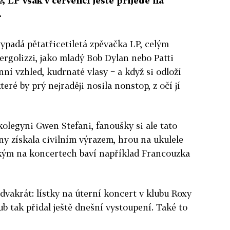
, LP však v červenci ještě přijede na
.
vypadá pětatřicetiletá zpěvačka LP, celým
rgolizzi, jako mladý Bob Dylan nebo Patti
ní vzhled, kudrnaté vlasy − a když si odloží
teré by prý nejraději nosila nonstop, z očí jí
olegyni Gwen Stefani, fanoušky si ale tato
y získala civilním výrazem, hrou na ukulele
kým na koncertech baví například Francouzka
dvakrát: lístky na úterní koncert v klubu Roxy
ub tak přidal ještě dnešní vystoupení. Také to