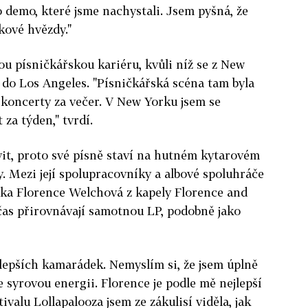
o demo, které jsme nachystali. Jsem pyšná, že
kové hvězdy."
u písničkářskou kariéru, kvůli níž se z New
 do Los Angeles. "Písničkářská scéna tam byla
a koncerty za večer. V New Yorku jsem se
 za týden," tvrdí.
avit, proto své písně staví na hutném kytarovém
 Mezi její spolupracovníky a albové spoluhráče
čka Florence Welchová z kapely Florence and
čas přirovnávají samotnou LP, podobně jako
jlepších kamarádek. Nemyslím si, že jsem úplně
 syrovou energii. Florence je podle mě nejlepší
ivalu Lollapalooza jsem ze zákulisí viděla, jak