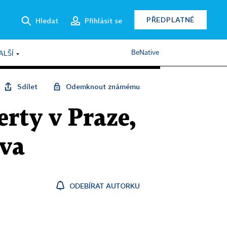
PŘEDPLATNÉ
Hledat
Přihlásit se
BeNative
ALŠÍ
Sdílet
Odemknout známému
rty v Praze,
ava
ODEBÍRAT AUTORKU