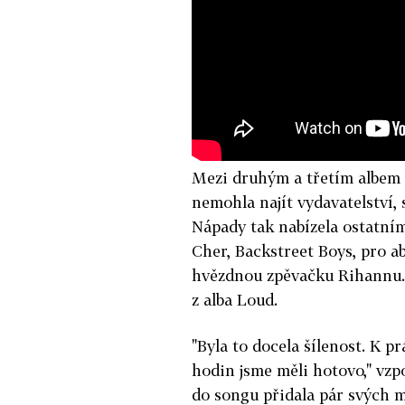
Mezi druhým a třetím albem 
nemohla najít vydavatelství,
Nápady tak nabízela ostatním
Cher, Backstreet Boys, pro a
hvězdnou zpěvačku Rihannu. 
z alba Loud.
"Byla to docela šílenost. K p
hodin jsme měli hotovo," vzp
do songu přidala pár svých m