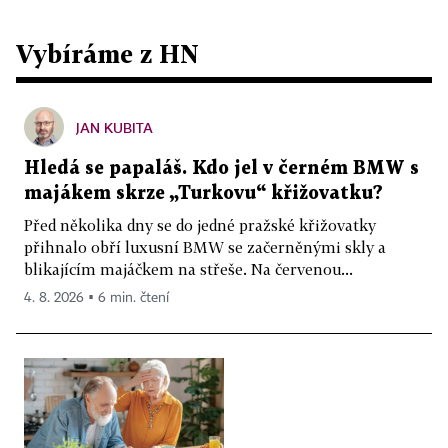
Vybíráme z HN
JAN KUBITA
Hledá se papaláš. Kdo jel v černém BMW s
majákem skrze „Turkovu“ křižovatku?
Před několika dny se do jedné pražské křižovatky
přihnalo obří luxusní BMW se začerněnými skly a
blikajícím majáčkem na střeše. Na červenou...
4. 8. 2026 ▪ 6 min. čtení