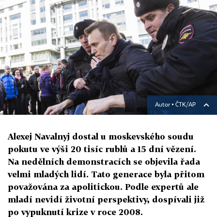
Autor ▪
ČTK/AP
Alexej Navalnyj dostal u moskevského soudu
pokutu ve výši 20 tisíc rublů a 15 dní vězení.
Na nedělních demonstracích se objevila řada
velmi mladých lidí. Tato generace byla přitom
považována za apolitickou. Podle expertů ale
mladí nevidí životní perspektivy, dospívali již
po vypuknutí krize v roce 2008.