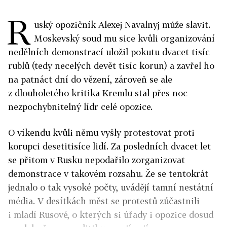
R
uský opozičník Alexej Navalnyj může slavit.
Moskevský soud mu sice kvůli organizování
nedělních demonstrací uložil pokutu dvacet tisíc
rublů (tedy necelých devět tisíc korun) a zavřel ho
na patnáct dní do vězení, zároveň se ale
z dlouholetého kritika Kremlu stal přes noc
nezpochybnitelný lídr celé opozice.
O víkendu kvůli němu vyšly protestovat proti
korupci desetitisíce lidí. Za posledních dvacet let
se přitom v Rusku nepodařilo zorganizovat
demonstrace v takovém rozsahu. Že se tentokrát
jednalo o tak vysoké počty, uvádějí tamní nestátní
média. V desítkách měst se protestů zúčastnili
i mladí Rusové, o kterých si úřady i opozice dosud