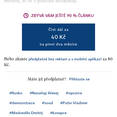
myslely, že se o politiku nezajímají.
ZBÝVÁ VÁM JEŠTĚ 90 % ČLÁNKU
Číst dál za
40 Kč
na první dva měsíce
Nebo zkuste
za 80
předplatné bez reklam a s mobilní aplikací
Kč.
Máte již předplatné?
Přihlaste se
#Rusko
#Navalnyj Alexej
#opozice
#demonstrace
#soud
#Putin Vladimir
#Medveděv Dmitrij
#korupce