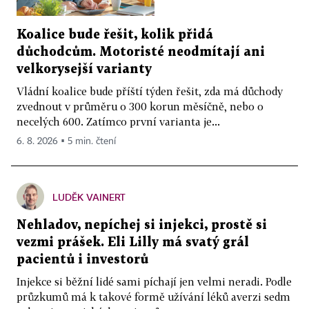
Koalice bude řešit, kolik přidá
důchodcům. Motoristé neodmítají ani
velkorysejší varianty
Vládní koalice bude příští týden řešit, zda má důchody
zvednout v průměru o 300 korun měsíčně, nebo o
necelých 600. Zatímco první varianta je...
6. 8. 2026 ▪ 5 min. čtení
LUDĚK VAINERT
Nehladov, nepíchej si injekci, prostě si
vezmi prášek. Eli Lilly má svatý grál
pacientů i investorů
Injekce si běžní lidé sami píchají jen velmi neradi. Podle
průzkumů má k takové formě užívání léků averzi sedm