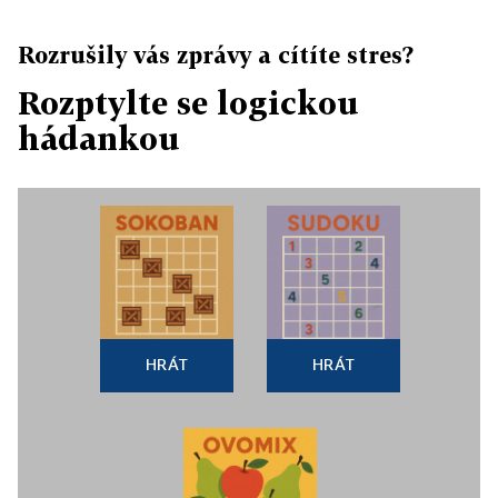
Rozrušily vás zprávy a cítíte stres?
Rozptylte se logickou
hádankou
HRÁT
HRÁT